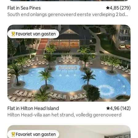
Flat in Sea Pines
Gemiddelde beo
4,85 (279)
South end onlangs gerenoveerd eerste verdieping 2 bd
appartement
Favoriet van gasten
Topfavoriet van gasten
Flat in Hilton Head Island
Gemiddelde beo
4,96 (142)
Hilton Head-villa aan het strand, volledig gerenoveerd
Favoriet van gasten
Topfavoriet van gasten