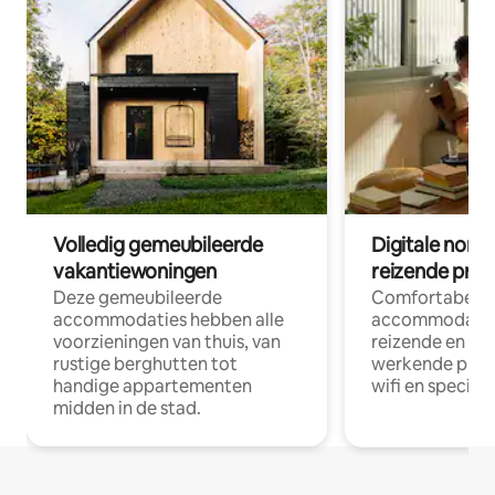
Volledig gemeubileerde
Digitale nom
vakantiewoningen
reizende prof
Deze gemeubileerde
Comfortabele
accommodaties hebben alle
accommodatie
voorzieningen van thuis, van
reizende en op
rustige berghutten tot
werkende profe
handige appartementen
wifi en special
midden in de stad.