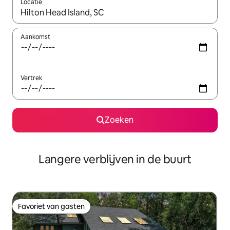
Locatie
Wanneer er resultaten beschikbaar zijn, maak je een keuze met 
Aankomst
Vertrek
Zoeken
Langere verblijven in de buurt
Favoriet van gasten
Favoriet van gasten