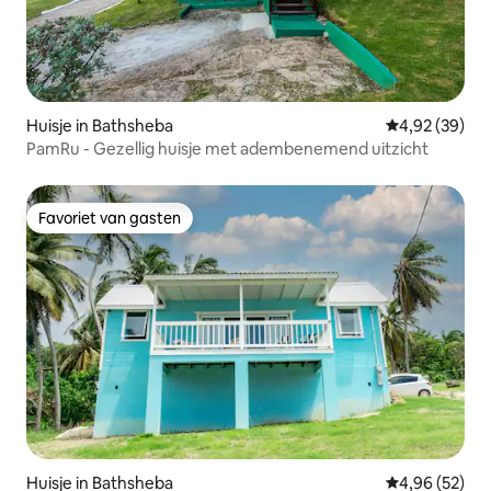
Huisje in Bathsheba
Gemiddelde be
4,92 (39)
PamRu - Gezellig huisje met adembenemend uitzicht
Favoriet van gasten
Favoriet van gasten
Huisje in Bathsheba
Gemiddelde be
4,96 (52)