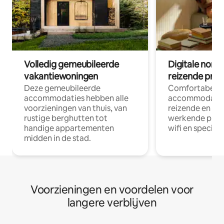
Volledig gemeubileerde
Digitale nom
vakantiewoningen
reizende prof
Deze gemeubileerde
Comfortabele
accommodaties hebben alle
accommodatie
voorzieningen van thuis, van
reizende en op
rustige berghutten tot
werkende profe
handige appartementen
wifi en special
midden in de stad.
Voorzieningen en voordelen voor
langere verblijven