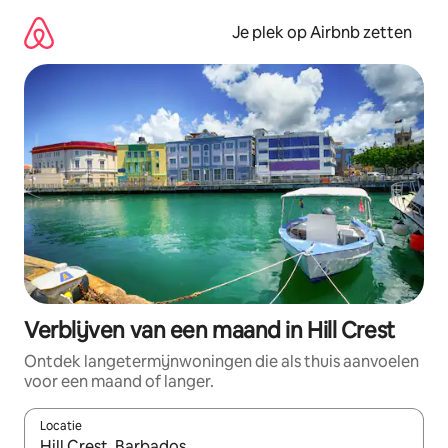
Ga
direct
Je plek op Airbnb zetten
naar
inhoud
Verblijven van een maand in Hill Crest
Ontdek langetermijnwoningen die als thuis aanvoelen
voor een maand of langer.
Locatie
Wanneer er resultaten beschikbaar zijn, maak je een keuze met 