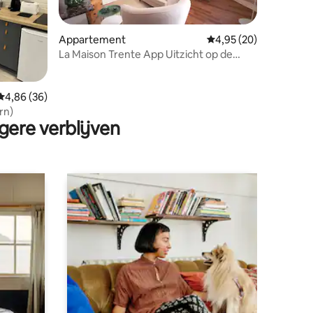
Appartement
Gemiddelde beoordelin
4,95 (20)
La Maison Trente App Uitzicht op de
Maas 2Ch NIEUW
ecensies
Gemiddelde beoordeling van 4,86 op 5, 36 recensies
4,86 (36)
rn)
gere verblijven