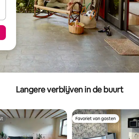
Langere verblijven in de buurt
st
Favoriet van gasten
st
Favoriet van gasten