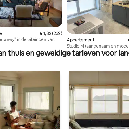
e
Gemiddelde beoordeling van 4,82 op 5, 239 r
4,82 (239)
etaway" in de uiteinden van
ling van 5 op 5, 22 recensies
Appartement
Studio M (aangenaam en mode
n thuis en geweldige tarieven voor lan