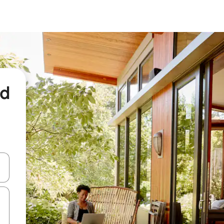
nd
een keuze met je de pijltjestoetsen omhoog en omlaag, óf door te tikk