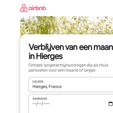
Ga
direct
naar
inhoud
Verblijven van een maa
in Hierges
Ontdek langetermijnwoningen die als thuis
aanvoelen voor een maand of langer.
Locatie
Wanneer er resultaten beschikbaar zijn, maak je 
Aankomst