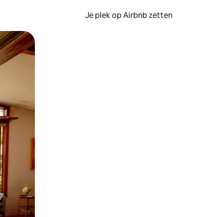
Je plek op Airbnb zetten
en of swipen.