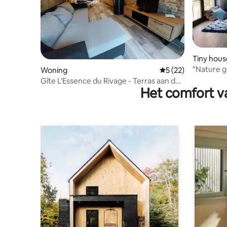
Tiny hous
"Nature g
Woning
Gemiddelde beoorde
5 (22)
België
Gîte L'Essence du Rivage - Terras aan de
Het comfort va
Maas