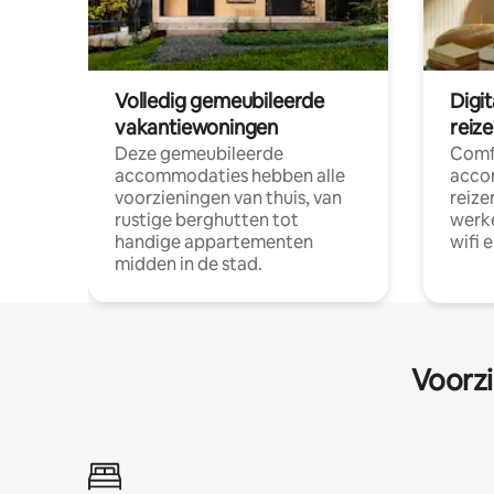
Volledig gemeubileerde
Digi
vakantiewoningen
reiz
Deze gemeubileerde
Comf
accommodaties hebben alle
acco
voorzieningen van thuis, van
reize
rustige berghutten tot
werke
handige appartementen
wifi 
midden in de stad.
Voorzi