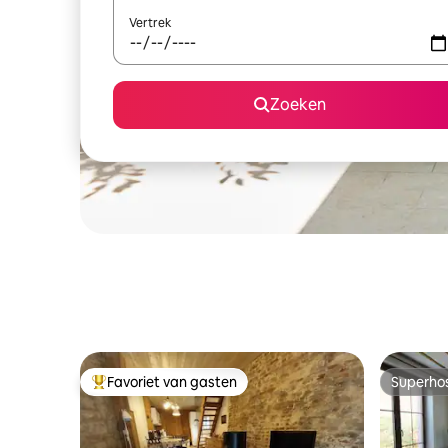
Vertrek
Zoeken
Favoriet van gasten
Superho
Topfavoriet van gasten
Superho