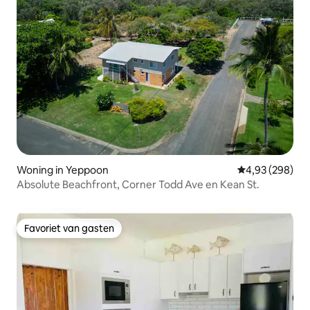
Woning in Yeppoon
Gemiddelde beo
4,93 (298)
Absolute Beachfront, Corner Todd Ave en Kean St.
Favoriet van gasten
Favoriet van gasten