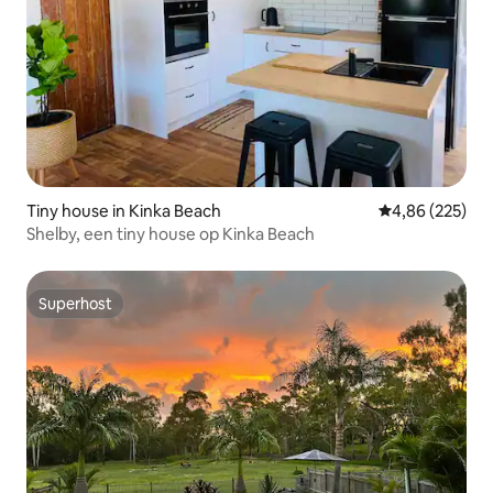
Tiny house in Kinka Beach
Gemiddelde beo
4,86 (225)
Shelby, een tiny house op Kinka Beach
Superhost
Superhost