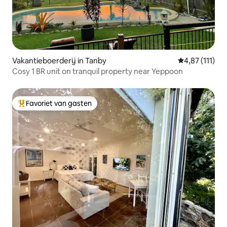
Vakantieboerderij in Tanby
Gemiddelde be
4,87 (111)
Cosy 1 BR unit on tranquil property near Yeppoon
Favoriet van gasten
Topfavoriet van gasten