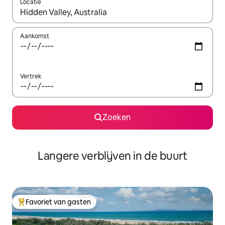
Locatie
Wanneer er resultaten beschikbaar zijn, maak je een keuze met 
Aankomst
Vertrek
Zoeken
Langere verblijven in de buurt
Favoriet van gasten
Topfavoriet van gasten