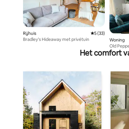
Rijhuis
Gemiddelde beoorde
5 (33)
Bradley's Hideaway met privétuin
Woning
Old Peppe
Het comfort va
woning op