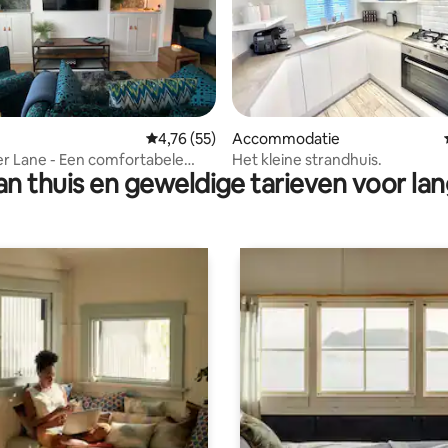
ling van 5 op 5, 33 recensies
Gemiddelde beoordeling van 4,76 op 5, 55 r
4,76 (55)
Accommodatie
r Lane - Een comfortabele
Het kleine strandhuis.
n thuis en geweldige tarieven voor lan
 een gunstige locatie