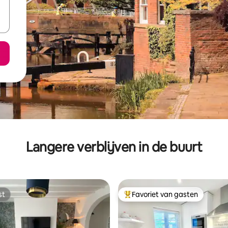
Langere verblijven in de buurt
st
Favoriet van gasten
st
Topfavoriet van gasten