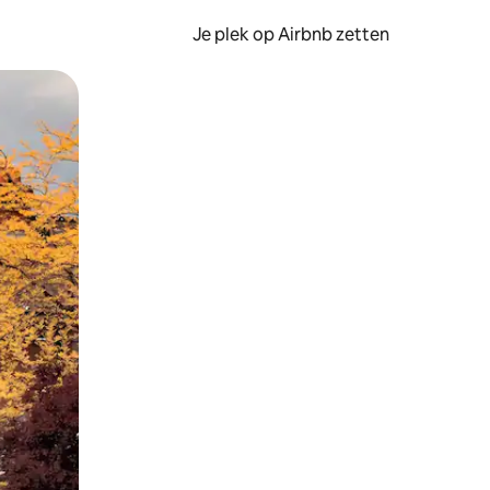
Je plek op Airbnb zetten
en of swipen.