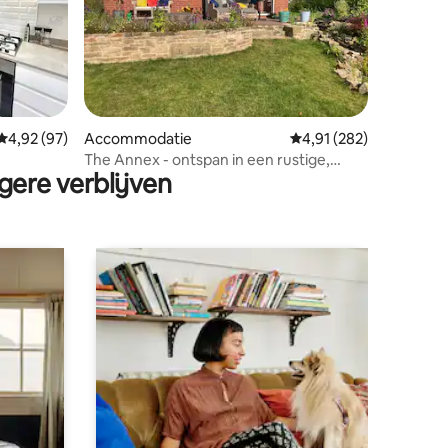
ecensies
Gemiddelde beoordeling van 4,92 op 5, 97 recensies
4,92 (97)
Accommodatie
Gemiddelde beoordeling
4,91 (282)
The Annex - ontspan in een rustige,
gere verblijven
charmante omgeving.