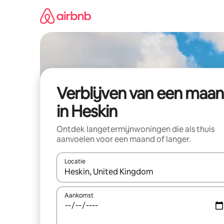
Ga
direct
naar
inhoud
Verblijven van een maa
in Heskin
Ontdek langetermijnwoningen die als thuis
aanvoelen voor een maand of langer.
Locatie
Wanneer er resultaten beschikbaar zijn, maak je 
Aankomst