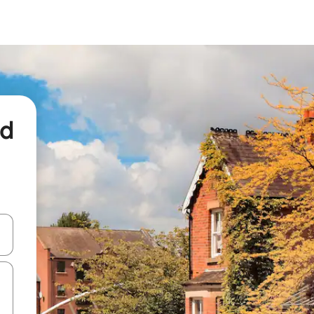
nd
een keuze met je de pijltjestoetsen omhoog en omlaag, óf door te tikk