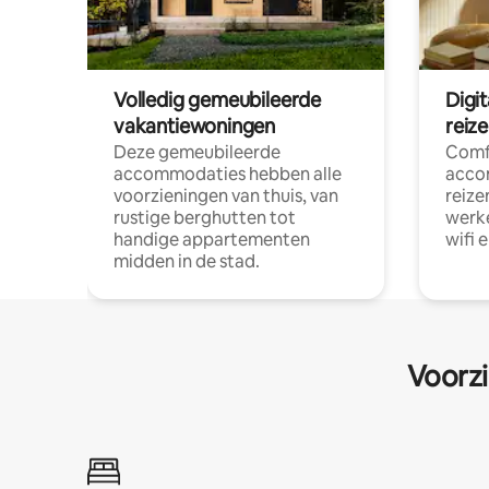
Volledig gemeubileerde
Digi
vakantiewoningen
reiz
Deze gemeubileerde
Comf
accommodaties hebben alle
acco
voorzieningen van thuis, van
reize
rustige berghutten tot
werke
handige appartementen
wifi 
midden in de stad.
Voorzi