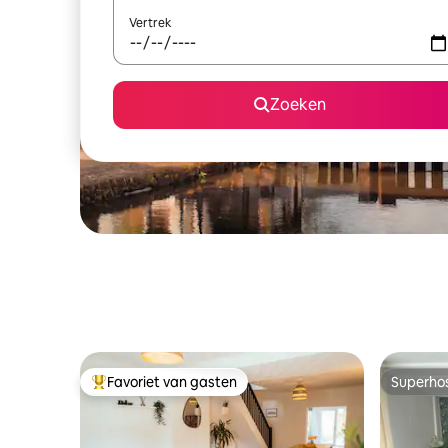
Vertrek
Zoeken
Favoriet van gasten
Superho
Topfavoriet van gasten
Superho