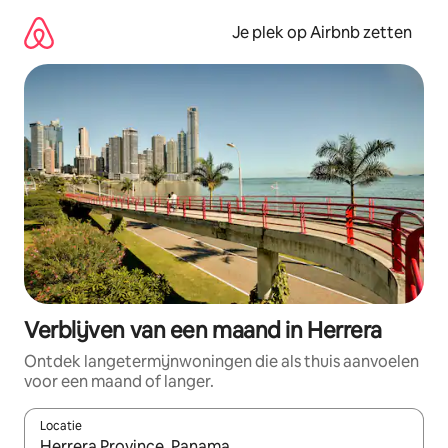
Ga
direct
Je plek op Airbnb zetten
naar
inhoud
Verblijven van een maand in Herrera
Ontdek langetermijnwoningen die als thuis aanvoelen
voor een maand of langer.
Locatie
Wanneer er resultaten beschikbaar zijn, maak je een keuze met 