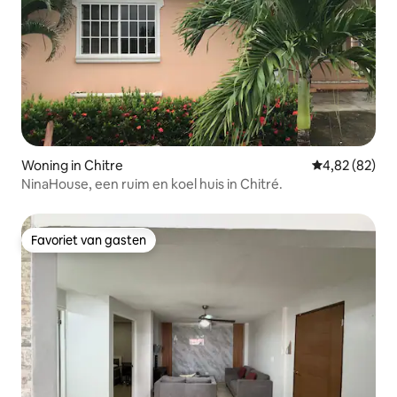
Woning in Chitre
Gemiddelde be
4,82 (82)
NinaHouse, een ruim en koel huis in Chitré.
Favoriet van gasten
Favoriet van gasten