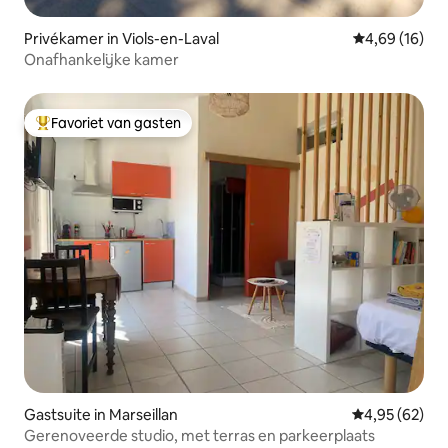
Privékamer in Viols-en-Laval
Gemiddelde be
4,69 (16)
Onafhankelijke kamer
Favoriet van gasten
Topfavoriet van gasten
Gastsuite in Marseillan
Gemiddelde be
4,95 (62)
Gerenoveerde studio, met terras en parkeerplaats