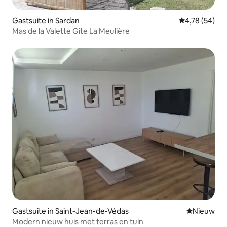
Gastsuite in Sardan
Gemiddelde be
4,78 (54)
Mas de la Valette Gîte La Meulière
Gastsuite in Saint-Jean-de-Védas
Nieuwe ac
Nieuw
Modern nieuw huis met terras en tuin