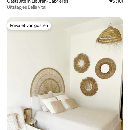
Gastsuite in Lieuran-Cabrières
Gemiddelde
5 (10)
Uitstapjes Bella vita!
Favoriet van gasten
Favoriet van gasten