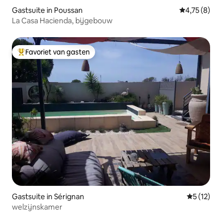
Gastsuite in Poussan
Gemiddelde b
4,75 (8)
La Casa Hacienda, bijgebouw
Favoriet van gasten
Topfavoriet van gasten
Gastsuite in Sérignan
Gemiddeld
5 (12)
welzijnskamer