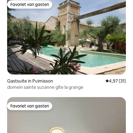
Favoriet van gasten
Favoriet van gasten
Gastsuite in Puimisson
Gemiddelde be
4,97 (31)
domein sainte suzanne gîte la grange
Favoriet van gasten
Favoriet van gasten