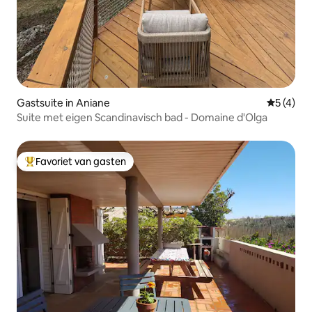
Gastsuite in Aniane
Gemiddeld
5 (4)
Suite met eigen Scandinavisch bad - Domaine d'Olga
Favoriet van gasten
Topfavoriet van gasten