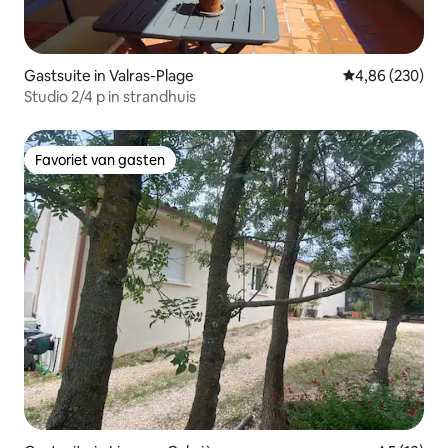
Gastsuite in Valras-Plage
Gemiddelde beo
4,86 (230)
Studio 2/4 p in strandhuis
Favoriet van gasten
Favoriet van gasten