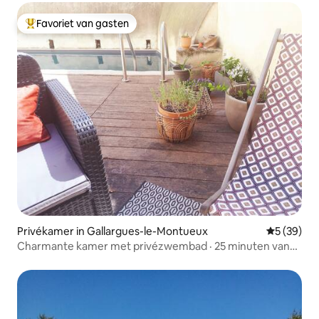
Favoriet van gasten
Topfavoriet van gasten
Privékamer in Gallargues-le-Montueux
Gemiddelde
5 (39)
Charmante kamer met privézwembad · 25 minuten van
de zee