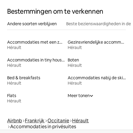
Bestemmingen om te verkennen
Andere soorten verblijven
Beste bezienswaardigheden in de 
Accommodaties met een zwembad
Gezinsvriendelijke accommodaties
Hérault
Hérault
Accommodaties in tiny houses
Boten
Hérault
Hérault
Bed & breakfasts
Accommodaties nabij de skipiste
Hérault
Hérault
Flats
Meer tonen
Hérault
Airbnb
Frankrijk
Occitanie
Hérault
Accommodaties in privésuites