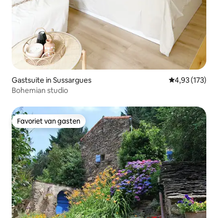
Gastsuite in Sussargues
Gemiddelde beo
4,93 (173)
Bohemian studio
Favoriet van gasten
Favoriet van gasten