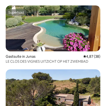
Superhost
Superhost
Gastsuite in Junas
Gemiddelde be
4,87 (38)
LE CLOS DES VIGNES UITZICHT OP HET ZWEMBAD