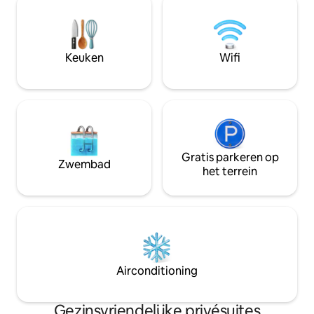
ideale vertrekpunt voor wandelingen
km afstand en het 
(GR71C) in het regionale natuurpark
km afstand Kwaliteitsvoorzieningen
Grands Causses, te voet, te paard,
zullen je verleiden
mountainbiken, 1 uur van Montpellier.
Keuken
Wifi
Huisdieren toegestaan.
Gratis parkeren op
Zwembad
het terrein
Airconditioning
Gezinsvriendelijke privésuites