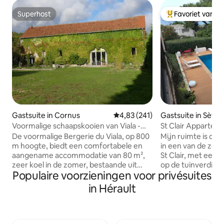
Superhost
Favoriet van g
Superhost
Topfavoriet van 
Gastsuite in Cornus
Gemiddelde beoordeling van 4,8
4,83 (241)
Gastsuite in Sète
Voormalige schaapskooien van Viala -
St Clair Appartem
Stille natuur
grond met zwem
De voormalige Bergerie du Viala, op 800
Mijn ruimte is dich
m hoogte, biedt een comfortabele en
in een van de zonn
aangename accommodatie van 80 m²,
St Clair, met een 
zeer koel in de zomer, bestaande uit
op de tuinverdiepin
Populaire voorzieningen voor privésuites
twee kamers met mezzanine,
voor u een oase va
slaapcapaciteit voor maximaal 4
betoverende omgeving. 
in Hérault
personen, gelegen op een perceel van
koelen, een zwem
één hectare. De keuken en de
grote 3000 m2 med
badkamer zijn uitgerust om aan je
voor zomergrillen.
behoeften te voldoen. Het huisje is het
gebied van La Cor