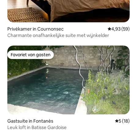
Privékamer in Cournonsec
Gemiddelde be
4,93 (59)
Charmante onafhankelijke suite met wijnkelder
Favoriet van gasten
Favoriet van gasten
Gastsuite in Fontanès
Gemiddelde
5 (18)
Leuk loft in Batisse Gardoise