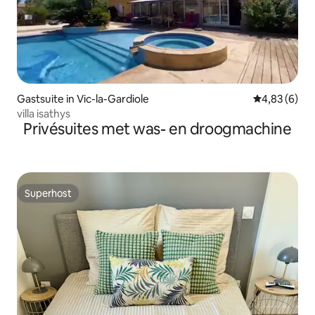
Gastsuite in Vic-la-Gardiole
Gemiddelde b
4,83 (6)
villa isathys
Privésuites met was- en droogmachine
Superhost
Superhost