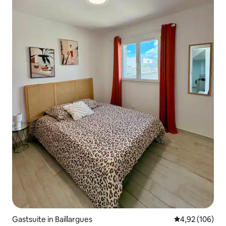
Gastsuite in Baillargues
Gemiddelde beo
4,92 (106)