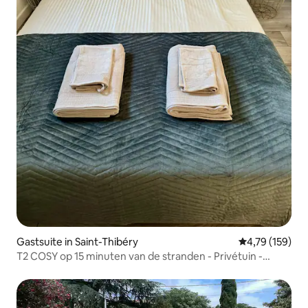
Gastsuite in Saint-Thibéry
Gemiddelde beo
4,79 (159)
T2 COSY op 15 minuten van de stranden - Privétuin -
AIRCONDITIONING