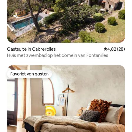
Gastsuite in Cabrerolles
Gemiddelde be
4,82 (28)
Huis met zwembad op het domein van Fontanilles
Favoriet van gasten
Favoriet van gasten