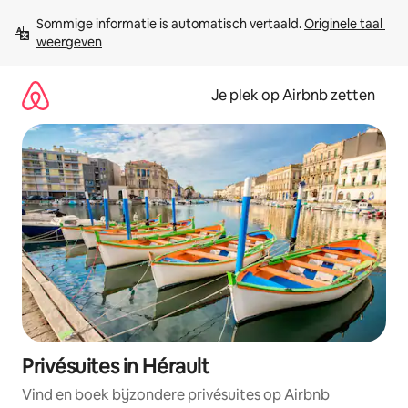
Ga
Sommige informatie is automatisch vertaald. 
Originele taal 
direct
weergeven
naar
inhoud
Je plek op Airbnb zetten
Privésuites in Hérault
Vind en boek bijzondere privésuites op Airbnb