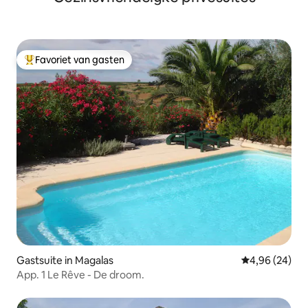
Favoriet van gasten
Topfavoriet van gasten
Gastsuite in Magalas
Gemiddelde be
4,96 (24)
App. 1 Le Rêve - De droom.