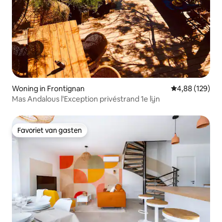
Woning in Frontignan
Gemiddelde beo
4,88 (129)
Mas Andalous l'Exception privéstrand 1e lijn
Favoriet van gasten
Favoriet van gasten