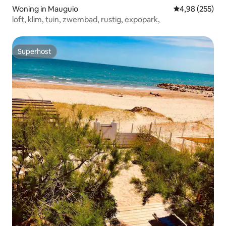
Woning in Mauguio
Gemiddelde beo
4,98 (255)
loft, klim, tuin, zwembad, rustig, expopark,
Superhost
Superhost