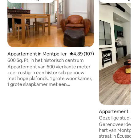
Favoriet van gasten
Favoriet van gas
Appartement in Montpellier
Gemiddelde beoordeling van 4,8
4,89 (107)
600 Sq. Ft. in het historisch centrum
Appartement van 600 vierkante meter
zeer rustig in een historisch gebouw
met hoge plafonds. 1 grote woonkamer,
1 grote slaapkamer met een
tweepersoonsbed zeer comfortabel,
een keuken volledig uitgerust met een
aanrecht, een grote badkamer met
badkuip en een balkon met tafel en
Appartement in Mo
stoelen. je kunt ontbijten, lunchen of
Gezellige studio 
dineren op het balkon als je dat wilt.
Montpellier
Gerenoveerde en g
Ideaal gelegen in het historische
hart van Montpellie
centrum van Montpellier, volledig
straat in Écusson,
voetgangersgebied, op 5 minuten lopen