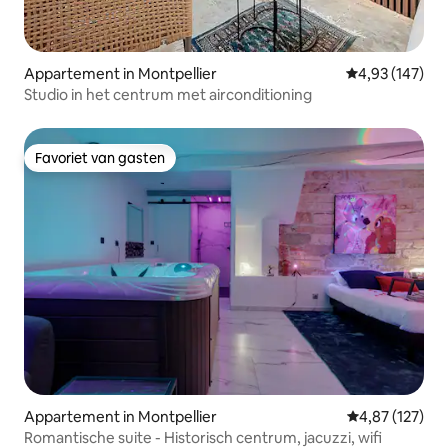
Appartement in Montpellier
Gemiddelde beo
4,93 (147)
Studio in het centrum met airconditioning
Favoriet van gasten
Favoriet van gasten
Appartement in Montpellier
Gemiddelde beo
4,87 (127)
Romantische suite - Historisch centrum, jacuzzi, wifi