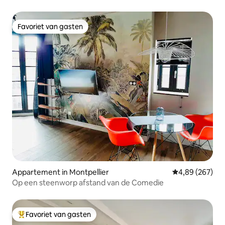
Favoriet van gasten
Favoriet van gasten
Appartement in Montpellier
Gemiddelde beo
4,89 (267)
Op een steenworp afstand van de Comedie
Favoriet van gasten
Topfavoriet van gasten