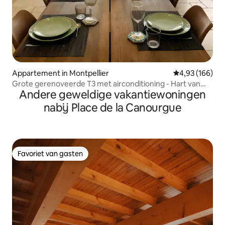
Appartement in Montpellier
Gemiddelde beo
4,93 (166)
Grote gerenoveerde T3 met airconditioning - Hart van
Andere geweldige vakantiewoningen
Montpellier
nabij Place de la Canourgue
Favoriet van gasten
Favoriet van gasten