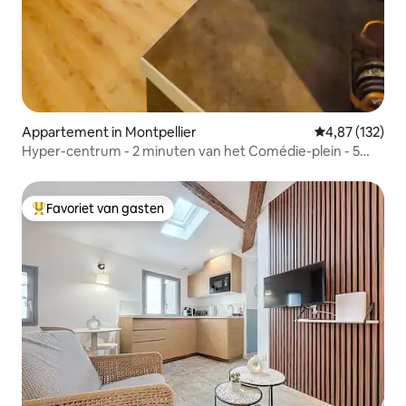
Appartement in Montpellier
Gemiddelde beo
4,87 (132)
Hyper-centrum - 2 minuten van het Comédie-plein - 5
minuten van het station
Favoriet van gasten
Topfavoriet van gasten