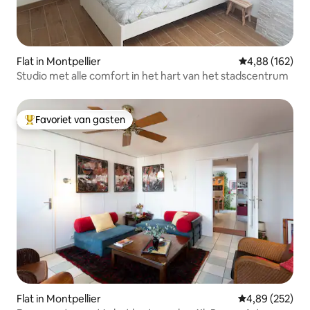
Flat in Montpellier
Gemiddelde beo
4,88 (162)
Studio met alle comfort in het hart van het stadscentrum
Favoriet van gasten
Topfavoriet van gasten
Flat in Montpellier
Gemiddelde beo
4,89 (252)