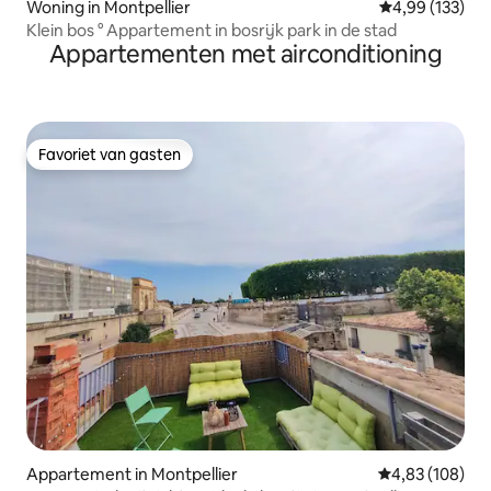
Woning in Montpellier
Gemiddelde beo
4,99 (133)
Klein bos ° Appartement in bosrijk park in de stad
Appartementen met airconditioning
Favoriet van gasten
Favoriet van gasten
Appartement in Montpellier
Gemiddelde beo
4,83 (108)