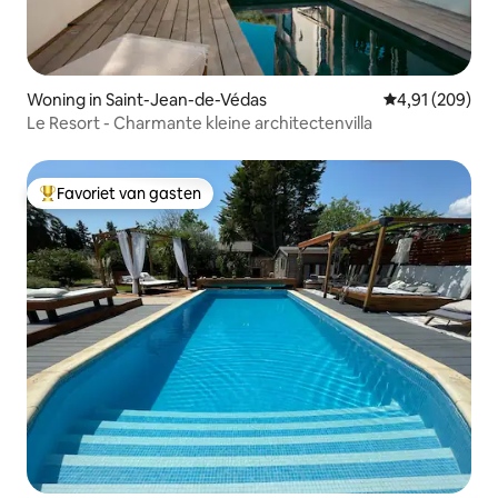
Woning in Saint-Jean-de-Védas
Gemiddelde beo
4,91 (209)
Le Resort - Charmante kleine architectenvilla
Favoriet van gasten
Topfavoriet van gasten