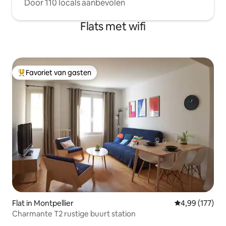
Door 110 locals aanbevolen
Flats met wifi
Favoriet van gasten
Topfavoriet van gasten
Flat in Montpellier
Gemiddelde beo
4,99 (177)
Charmante T2 rustige buurt station