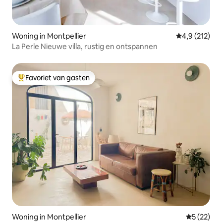
Woning in Montpellier
Gemiddelde be
4,9 (212)
La Perle Nieuwe villa, rustig en ontspannen
Favoriet van gasten
Topfavoriet van gasten
Woning in Montpellier
Gemiddelde
5 (22)