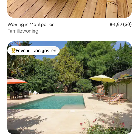
Woning in Montpellier
Gemiddelde be
4,97 (30)
Familiewoning
Favoriet van gasten
Topfavoriet van gasten