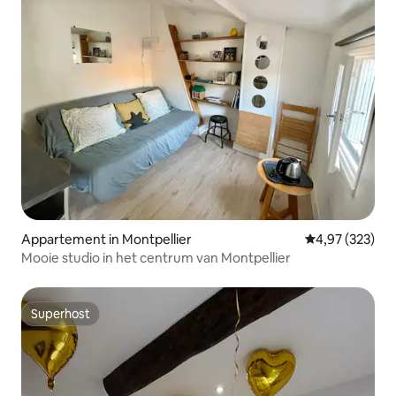
Appartement in Montpellier
Gemiddelde beo
4,97 (323)
Mooie studio in het centrum van Montpellier
Superhost
Superhost