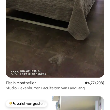
Flat in Montpellier
Gemiddelde beo
4,77 (208)
Studio Ziekenhuizen Faculteiten van FangFang
Favoriet van gasten
Topfavoriet van gasten