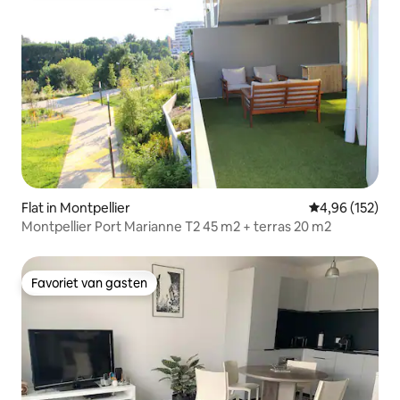
Flat in Montpellier
Gemiddelde beo
4,96 (152)
Montpellier Port Marianne T2 45 m2 + terras 20 m2
Favoriet van gasten
Favoriet van gasten