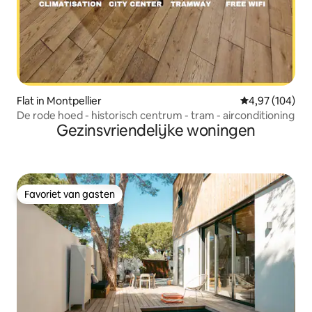
Flat in Montpellier
Gemiddelde beo
4,97 (104)
De rode hoed - historisch centrum - tram - airconditioning
Gezinsvriendelijke woningen
Favoriet van gasten
Favoriet van gasten