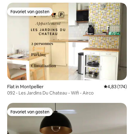
Favoriet van gasten
Favoriet van gasten
Flat in Montpellier
Gemiddelde beo
4,83 (174)
092 - Les Jardins Du Chateau - Wifi - Airco
Favoriet van gasten
Favoriet van gasten