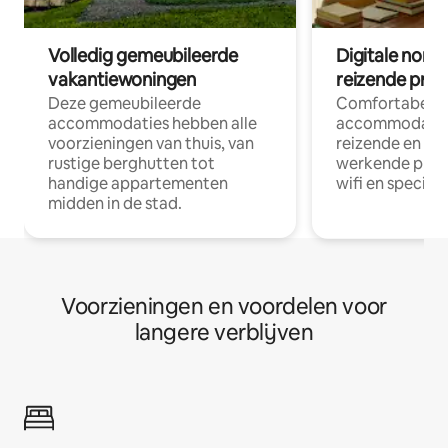
Volledig gemeubileerde
Digitale nom
vakantiewoningen
reizende prof
Deze gemeubileerde
Comfortabele
accommodaties hebben alle
accommodatie
voorzieningen van thuis, van
reizende en op
rustige berghutten tot
werkende profe
handige appartementen
wifi en special
midden in de stad.
Voorzieningen en voordelen voor
langere verblijven