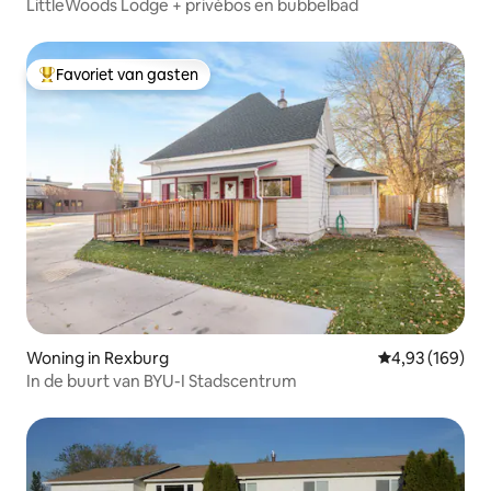
LittleWoods Lodge + privébos en bubbelbad
Favoriet van gasten
Topfavoriet van gasten
Woning in Rexburg
Gemiddelde beo
4,93 (169)
In de buurt van BYU-I Stadscentrum