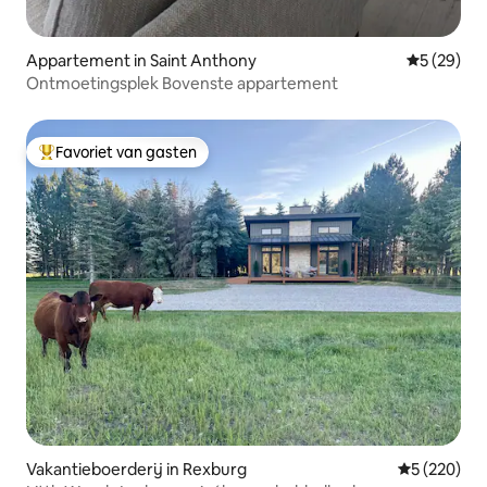
Appartement in Saint Anthony
Gemiddelde
5 (29)
Ontmoetingsplek Bovenste appartement
Favoriet van gasten
Topfavoriet van gasten
Vakantieboerderij in Rexburg
Gemiddelde 
5 (220)