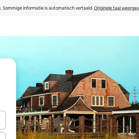
Sommige informatie is automatisch vertaald. 
Originele taal weerge
een keuze met je de pijltjestoetsen omhoog en omlaag, óf door te tikk