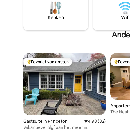
van de woning te verkennen, waaronder
beddengoe
een collectie antieke arcadegames.
kitchenet
Buiten bieden een charmante
apparaten
Keuken
Wifi
fruitboomgaard en aangrenzend
koffiezet
bewaard gebleven land uren wandelen
schone ha
Ande
Favoriet van gasten
Favor
Topfavoriet van gasten
Topfavor
Appartem
ship
The Nest
Gastsuite in Princeton
Gemiddelde beoordelin
4,98 (82)
Vakantieverblijf aan het meer in