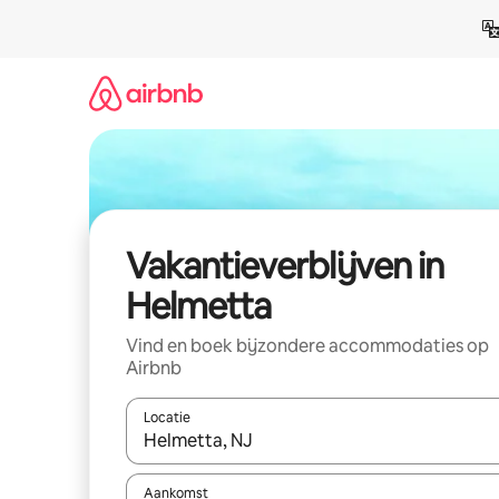
Ga
direct
naar
inhoud
Vakantieverblijven in
Helmetta
Vind en boek bijzondere accommodaties op
Airbnb
Locatie
Wanneer er resultaten beschikbaar zijn, maak je 
Aankomst