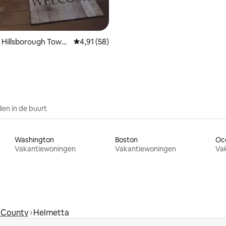
 Hillsborough Towns
Gemiddelde beoordeling van 4,91 op 5, 58 r
4,91 (58)
en in de buurt
Washington
Boston
Oc
Vakantiewoningen
Vakantiewoningen
Va
 County
Helmetta