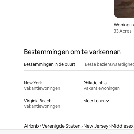
Woning in
hip
33 Acres
Bestemmingen om te verkennen
Bestemmingen in de buurt
Beste bezienswaardighed
New York
Philadelphia
Vakantiewoningen
Vakantiewoningen
Virginia Beach
Meer tonen
Vakantiewoningen
Airbnb
Verenigde Staten
New Jersey
Middlesex