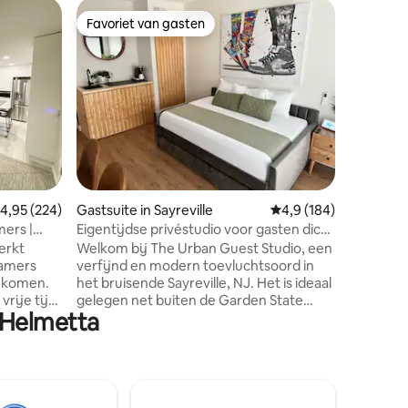
Huisje in
Favoriet van gasten
Favor
Favoriet van gasten
Topfavo
Historisc
kanaal
Dit geren
1900, lig
Delaware
uitzicht 
buitenact
fietsen.
voorzien
verwarm
vloeren,
ecensies
emiddelde beoordeling van 4,95 op 5, 224 recensies
4,95 (224)
Gastsuite in Sayreville
Gemiddelde beoordelin
4,9 (184)
een volle
loftgede
mers |
Eigentijdse privéstudio voor gasten dicht
queensiz
bij NYC
erkt
Welkom bij The Urban Guest Studio, een
voor wer
kamers
verfijnd en modern toevluchtsoord in
zitplaats
nkomen.
het bruisende Sayreville, NJ. Het is ideaal
het land
vrije tijd,
gelegen net buiten de Garden State
 Helmetta
deze
Parkway en Routes 9 en 35, op 40
minuten rijden van NYC en 30 minuten
ke soort
van Newark Airport. Geniet van snelle
toegang tot de South Amboy Ferry, luxe
stellen
winkels, topziekenhuizen, Rutgers
f het hart
University en het culturele centrum van