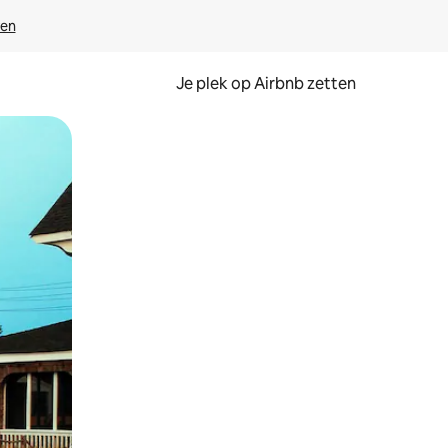
ven
Je plek op Airbnb zetten
en of swipen.