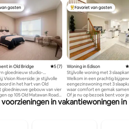
 van gasten
Favoriet van gasten
 van gasten
Topfavoriet van gasten
 van 4,86 op 5, 190 recensies
nt in Old Bridge
Gemiddelde beoordeling van 5 op 5, 7 r
5 (7)
Woning in Edison
G
n gloednieuw studio-
Stijlvolle woning met 3 slaapka
ent
centrale NJ-gateway naar NYC
 Vision Riverside: je stijlvolle
Welkom in een prachtig bijgew
soord in het hart van Old
eengezinswoning met 3 slaap
it gloednieuwe gebouw van vier
waar comfort en gemak same
gen op 105 Old Matawan Road
Of je nu op bezoek bent voor je 
e voorzieningen in vakantiewoningen in
dern comfort, gemak en een
het campusleven of het werk, 
itvalsbasis, of je hier nu bent
woning biedt een sierlijke en
 familie of vrije tijd. The Space
uitnodigende omgeving voor el
modern studio-appartement
reis. Voor gezinsreizigers kun je je een
pen indeling - Comfortabel
ontspannen ochtend thuis voor
e bed met premium
voordat je naar NYC, Phil gaat o