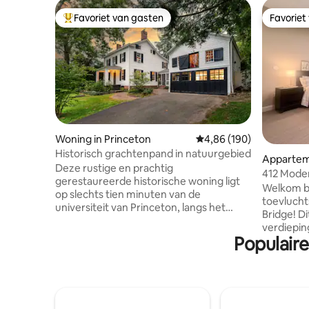
Favoriet van gasten
Favoriet
Topfavoriet van gasten
Favoriet
Woning in Princeton
Gemiddelde beoordeling
4,86 (190)
Historisch grachtenpand in natuurgebied
Apparteme
Deze rustige en prachtig
412 Moder
gerestaureerde historische woning ligt
appartem
Welkom bij
op slechts tien minuten van de
toevlucht
universiteit van Princeton, langs het
Bridge! D
pittoreske D&R-kanaal en grenst aan een
verdiepin
uitgestrekt natuurgebied. Ideaal voor
Populair
biedt mo
mountainbiken, kajakken en rustige
perfecte u
wandelingen. Het rustgevende uitzicht
voor werk,
op het water zorgt meteen voor een
-Bright, 
weekendgevoel. Binnen worden gasten
met een o
uitgenodigd om de vele unieke schatten
queensiz