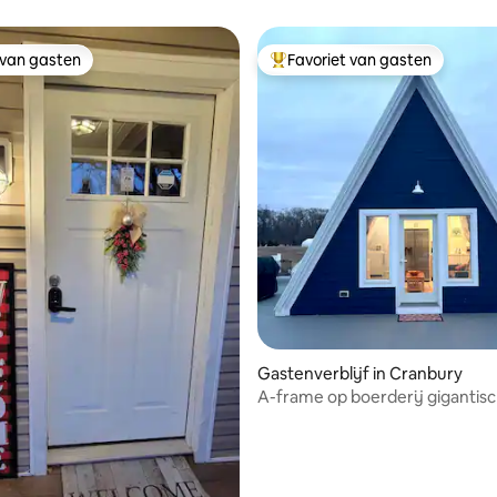
eeuw
 van gasten
Favoriet van gasten
 van gasten
Topfavoriet van gasten
ling van 5 op 5, 13 recensies
Gastenverblijf in Cranbury
A-frame op boerderij gigantis
dekgrill