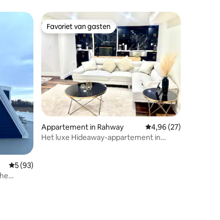
Princeton
Favoriet van gasten
Favoriet van gasten
Appartement in Rahway
Gemiddelde beoordelin
4,96 (27)
Het luxe Hideaway-appartement in
Colonia
Gemiddelde beoordeling van 5 op 5, 93 recensies
5 (93)
che