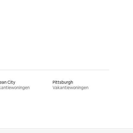
ecensies
ean City
Pittsburgh
kantiewoningen
Vakantiewoningen