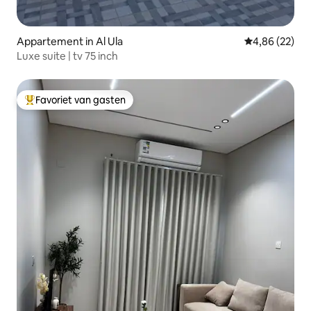
Appartement in Al Ula
Gemiddelde be
4,86 (22)
Luxe suite | tv 75 inch
Favoriet van gasten
Topfavoriet van gasten