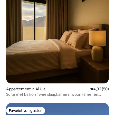
Appartement in Al Ula
Gemiddelde be
4,92 (50)
Suite met balkon Twee slaapkamers, woonkamer en
keuken (2)
Favoriet van gasten
Favoriet van gasten