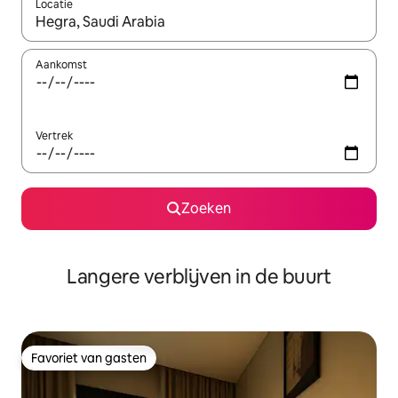
Locatie
Wanneer er resultaten beschikbaar zijn, maak je een keuze met 
Aankomst
Vertrek
Zoeken
Langere verblijven in de buurt
Favoriet van gasten
Favoriet van gasten