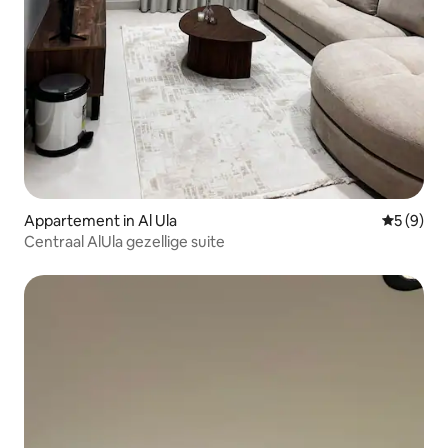
Appartement in Al Ula
Gemiddeld
5 (9)
Centraal AlUla gezellige suite