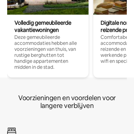
Volledig gemeubileerde
Digitale nom
vakantiewoningen
reizende prof
Deze gemeubileerde
Comfortabele
accommodaties hebben alle
accommodatie
voorzieningen van thuis, van
reizende en op
rustige berghutten tot
werkende profe
handige appartementen
wifi en special
midden in de stad.
Voorzieningen en voordelen voor
langere verblijven