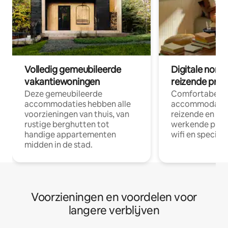
Volledig gemeubileerde
Digitale nom
vakantiewoningen
reizende prof
Deze gemeubileerde
Comfortabele
accommodaties hebben alle
accommodatie
voorzieningen van thuis, van
reizende en op
rustige berghutten tot
werkende profe
handige appartementen
wifi en special
midden in de stad.
Voorzieningen en voordelen voor
langere verblijven