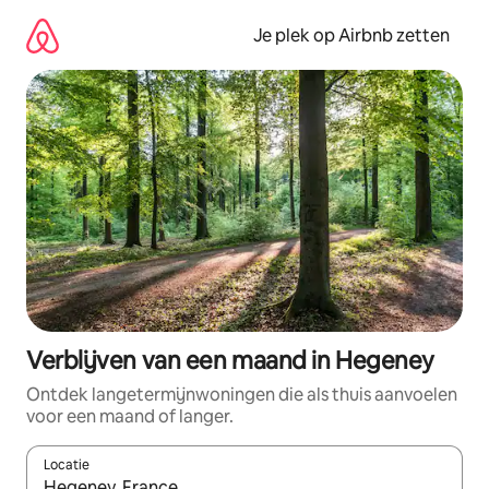
Ga
direct
Je plek op Airbnb zetten
naar
inhoud
Verblijven van een maand in Hegeney
Ontdek langetermijnwoningen die als thuis aanvoelen
voor een maand of langer.
Locatie
Wanneer er resultaten beschikbaar zijn, maak je een keuze met 