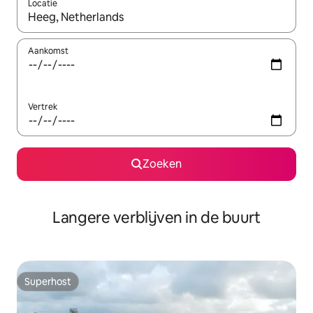
Locatie
Wanneer er resultaten beschikbaar zijn, maak je een keuze met 
Aankomst
Vertrek
Zoeken
Langere verblijven in de buurt
Superhost
Superhost