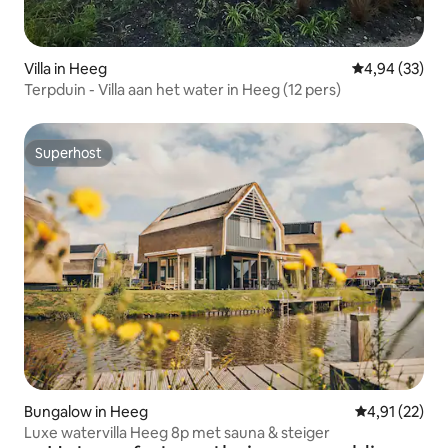
Villa in Heeg
Gemiddelde be
4,94 (33)
Terpduin - Villa aan het water in Heeg (12 pers)
Superhost
Superhost
Bungalow in Heeg
Gemiddelde be
4,91 (22)
Luxe watervilla Heeg 8p met sauna & steiger