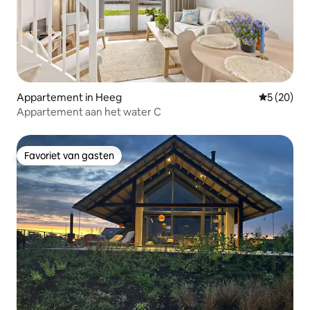
Appartement in Heeg
Gemiddelde
5 (20)
Appartement aan het water C
Favoriet van gasten
Favoriet van gasten