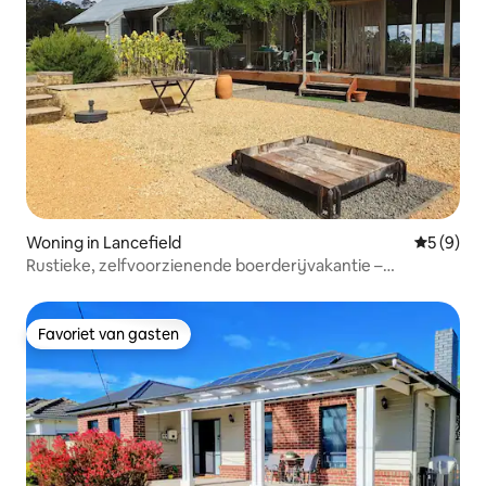
Woning in Lancefield
Gemiddeld
5 (9)
Rustieke, zelfvoorzienende boerderijvakantie –
Huisdiervriendelijk
Favoriet van gasten
Favoriet van gasten