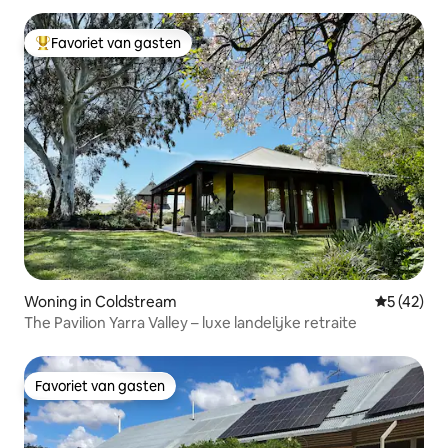
Favoriet van gasten
Topfavoriet van gasten
Woning in Coldstream
Gemiddelde
5 (42)
The Pavilion Yarra Valley – luxe landelijke retraite
Favoriet van gasten
Favoriet van gasten