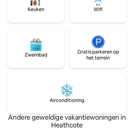
Gasten kunnen verwachten dat ze
voeten.
worden begroet door onze
Keuken
Wifi
nieuwsgierige reeks boerderijdieren,
waaronder hooglandkoeien, schapen en
kippen.
Gratis parkeren op
Zwembad
het terrein
Airconditioning
Andere geweldige vakantiewoningen in
Heathcote