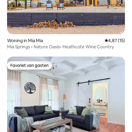
Woning in Mia Mia
Gemiddelde be
4,87 (15)
Mia Springs • Nature Oasis• Heathcote Wine Country
Favoriet van gasten
Favoriet van gasten