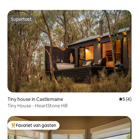
Superhost
Superhost
Tiny house in Castlemaine
Gemiddeld
5 (4)
Tiny House - HeartStone Hill
Favoriet van gasten
Topfavoriet van gasten