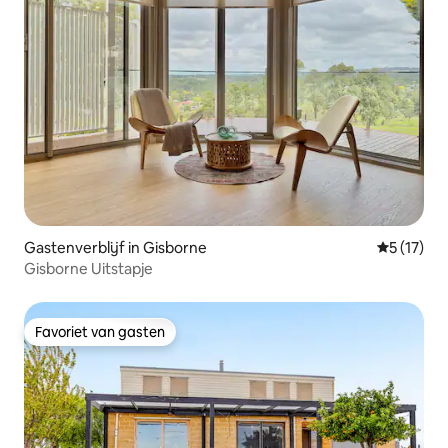
Gastenverblijf in Gisborne
Gemiddeld
5 (17)
Gisborne Uitstapje
Favoriet van gasten
Favoriet van gasten