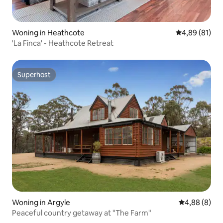
Woning in Heathcote
Gemiddelde be
4,89 (81)
'La Finca' - Heathcote Retreat
Superhost
Superhost
Woning in Argyle
Gemiddelde b
4,88 (8)
Peaceful country getaway at "The Farm"