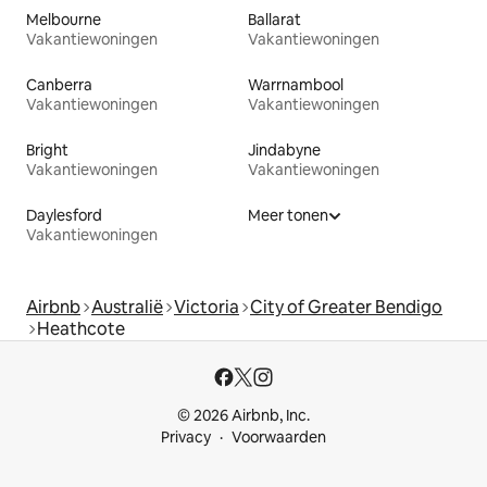
Melbourne
Ballarat
Vakantiewoningen
Vakantiewoningen
Canberra
Warrnambool
Vakantiewoningen
Vakantiewoningen
Bright
Jindabyne
Vakantiewoningen
Vakantiewoningen
Daylesford
Meer tonen
Vakantiewoningen
Airbnb
Australië
Victoria
City of Greater Bendigo
Heathcote
© 2026 Airbnb, Inc.
Privacy
Voorwaarden