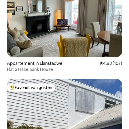
Appartement in Llanstadwell
Gemiddelde beo
4,93 (107)
Flat 2 Hazelbank House
Favoriet van gasten
Topfavoriet van gasten