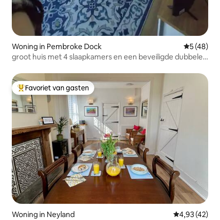
Woning in Pembroke Dock
Gemiddelde
5 (48)
groot huis met 4 slaapkamers en een beveiligde dubbele
garage
Favoriet van gasten
Topfavoriet van gasten
Woning in Neyland
Gemiddelde be
4,93 (42)