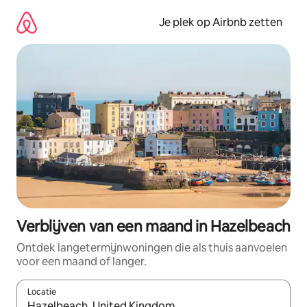
Ga
direct
Je plek op Airbnb zetten
naar
inhoud
Verblijven van een maand in Hazelbeach
Ontdek langetermijnwoningen die als thuis aanvoelen
voor een maand of langer.
Locatie
Wanneer er resultaten beschikbaar zijn, maak je een keuze met 