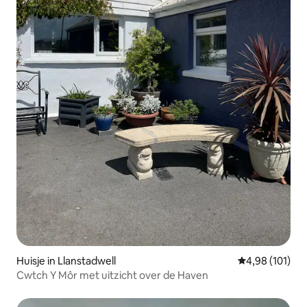
Huisje in Llanstadwell
Gemiddelde beo
4,98 (101)
Cwtch Y Môr met uitzicht over de Haven