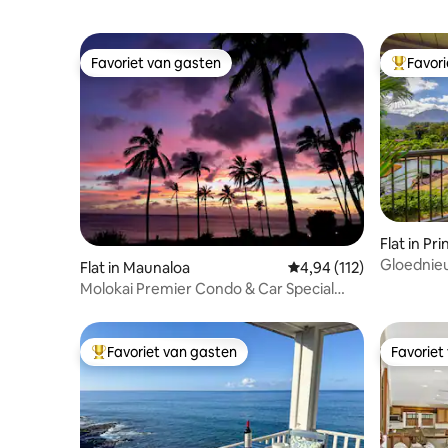
Favoriet van gasten
Favor
Favoriet van gasten
Topfavor
Flat in Pri
Gloednie
Flat in Maunaloa
Gemiddelde beoordeling
4,94 (112)
noordkust
Molokai Premier Condo & Car Special
Package
Favoriet van gasten
Favoriet
Topfavoriet van gasten
Favoriet