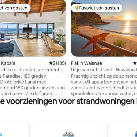
iet van gasten
Favoriet van gasten
iet van gasten
Topfavoriet van gasten
 Kapaʻa
Gemiddelde beoordeling van 5 op 5, 185 r
5 (185)
Flat in Waianae
G
 van 4,95 op 5, 127 recensies
ch luxe strandappartement in
Uitje aan het strand - Hawaiian 
A/C
Condo
 Paradise. 180 graden
Prachtig uitzicht op de zonso
vanuit dit appartement aan het
mend 180 graden uitzicht van
zandstrand. Niets scheidt je van
van buiten. Zie dolfijnen,
sprankelend turquoise water, 
re voorzieningen voor strandwoningen 
, schildpadden, regenbogen en
voetafdrukken in het zand. Balkon is
zonsopgangen. Op een
ideale hoogte om schildpadden 
 afstand van het strand en
Vanaf november tot april kun j
an de beroemde
walvis spotten. Deze levendige grond zit
tkust en op een steenworp
vol verrassingen. Zelfs dolfijnen draaien
an het strand Lae Nani.
nu en dan. Ontsnap aan de drukte van
elen en uitrusting inbegrepen.
Waikiki om een echte Hawaiiaa