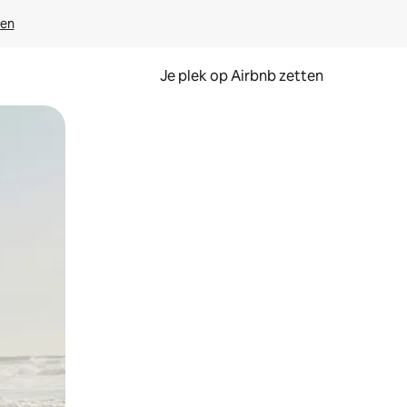
ven
Je plek op Airbnb zetten
en of swipen.