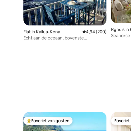
Rijhuis in
Flat in Kailua-Kona
Gemiddelde beoordeling
4,94 (200)
Seahorse 
Echt aan de oceaan, bovenste
View
verdieping, centrum, airco, parkeren
Favoriet van gasten
Favoriet
Topfavoriet van gasten
Favoriet