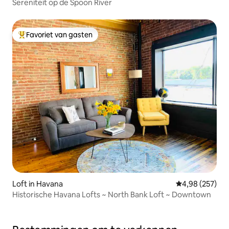
Sereniteit op de Spoon River
Favoriet van gasten
Topfavoriet van gasten
Loft in Havana
Gemiddelde beo
4,98 (257)
Historische Havana Lofts ~ North Bank Loft ~ Downtown