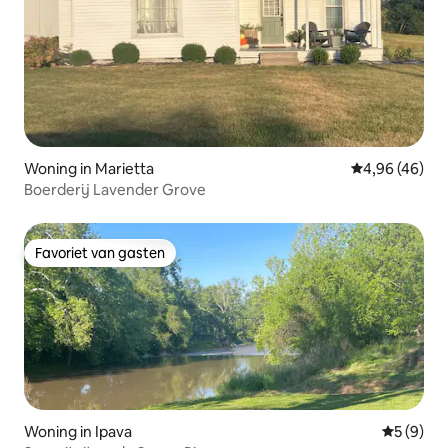
Woning in Marietta
Gemiddelde be
4,96 (46)
Boerderij Lavender Grove
Favoriet van gasten
Favoriet van gasten
Woning in Ipava
Gemiddeld
5 (9)