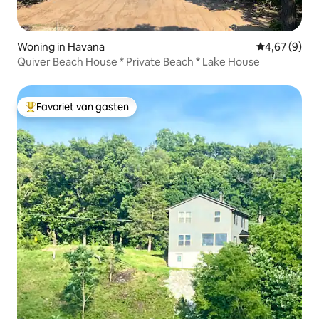
Woning in Havana
Gemiddelde b
4,67 (9)
Quiver Beach House * Private Beach * Lake House
Favoriet van gasten
Topfavoriet van gasten