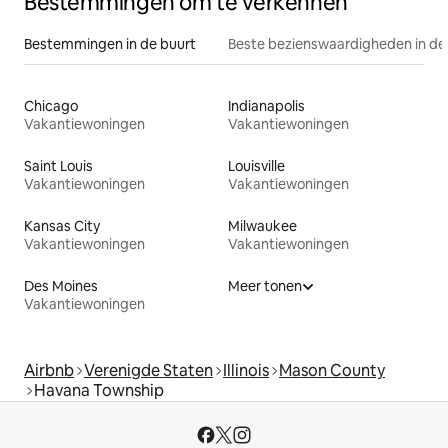
Bestemmingen om te verkennen
Bestemmingen in de buurt
Beste bezienswaardigheden in de
Chicago
Indianapolis
Vakantiewoningen
Vakantiewoningen
Saint Louis
Louisville
Vakantiewoningen
Vakantiewoningen
Kansas City
Milwaukee
Vakantiewoningen
Vakantiewoningen
Des Moines
Meer tonen
Vakantiewoningen
Airbnb
Verenigde Staten
Illinois
Mason County
Havana Township