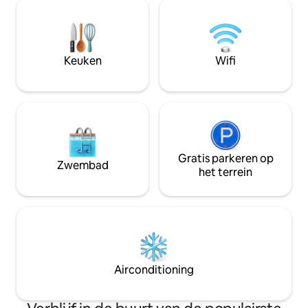
Havana voor restaurants, winkels,
een uil uit het om
toegang tot de rivier. Dixon Mounds ligt
wat bijdraagt aan 
op 20 minuten noordwaarts.
hut biedt een wa
Vijfenveertig minuten van Peoria en een
comfortabele meu
uur van Springfield. De
Keuken
Wifi
charmante open h
zonsondergangen en de rust en stilte
zijn het verblijf waard. Huisdieren zijn
toegestaan, $ 75.
Gratis parkeren op
Zwembad
het terrein
Airconditioning