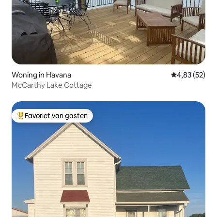
Woning in Havana
Gemiddelde be
4,83 (52)
McCarthy Lake Cottage
Favoriet van gasten
Topfavoriet van gasten