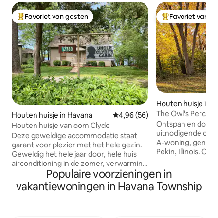
Favoriet van gasten
Favoriet van g
Topfavoriet van gasten
Topfavoriet van 
Houten huisje in P
The Owl's Perch: 
Houten huisje in Havana
Gemiddelde beoordeling van 4,
4,96 (56)
hut en speelkame
Ontspan en dompel
Houten huisje van oom Clyde
uitnodigende char
Deze geweldige accommodatie staat
A-woning, geneste
garant voor plezier met het hele gezin.
Pekin, Illinois. Of 
Geweldig het hele jaar door, hele huis
boekenliefhebber 
airconditioning in de zomer, verwarming
naar het perfecte
Populaire voorzieningen in
en open haard in de winter. Buiten
vriendengroep die
schommelt rond een enorme
vakantiewoningen in Havana Township
comfortabel toev
vuurplaats. Stappen naar het meer.
onlangs bijgewerk
Vissen! Waterrechten, de boothelling is
heerlijke ontsnapping. Als de av
één huis verderop. Tien minuten naar
kun je zelfs de r