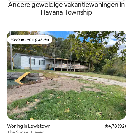
Andere geweldige vakantiewoningen in
Havana Township
Favoriet van gasten
Favoriet van gasten
Woning in Lewistown
Gemiddelde be
4,78 (92)
The Sunset Haven