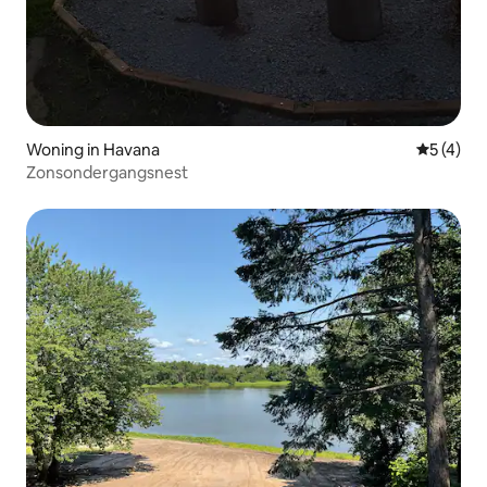
Woning in Havana
Gemiddeld
5 (4)
Zonsondergangsnest