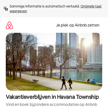
Ga
Sommige informatie is automatisch vertaald. 
Originele taal 
direct
weergeven
naar
inhoud
Je plek op Airbnb zetten
Vakantieverblijven in Havana Township
Vind en boek bijzondere accommodaties op Airbnb