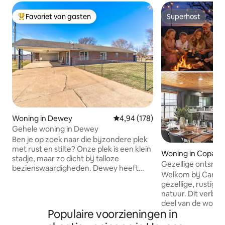
Favoriet van gasten
Superhost
Topfavoriet van gasten
Superhost
Woning in Dewey
Gemiddelde beoordeling van 4,9
4,94 (178)
Gehele woning in Dewey
Ben je op zoek naar die bijzondere plek
met rust en stilte? Onze plek is een klein
Woning in Copan
stadje, maar zo dicht bij talloze
Gezellige ontsnap
bezienswaardigheden. Dewey heeft
slaapkamers met l
Welkom bij Caney
Tom Mix museum, historisch hotel,
vuurplaats
gezellige, rustige
Prairie Song en straten gevuld met
natuur. Dit verbli
antiekwinkels. Bartlesville ligt op zes
deel van de wonin
kilometer van Dewey en biedt talloze
Populaire voorzieningen in
slaapkamers, twe
musea en bezienswaardigheden. Mis
complete keuken,