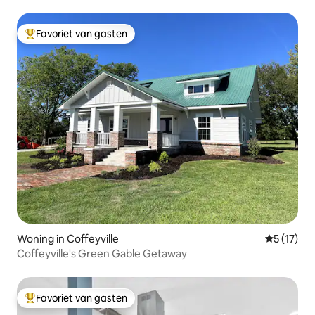
Favoriet van gasten
Topfavoriet van gasten
Woning in Coffeyville
Gemiddeld
5 (17)
Coffeyville's Green Gable Getaway
Favoriet van gasten
Topfavoriet van gasten