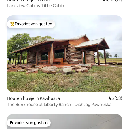
Lakeview Cabins 'Little Cabin
Favoriet van gasten
Topfavoriet van gasten
Houten huisje in Pawhuska
Gemiddelde
5 (53)
The Bunkhouse at Liberty Ranch - Dichtbij Pawhuska
Favoriet van gasten
Favoriet van gasten