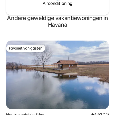
Airconditioning
Andere geweldige vakantiewoningen in
Havana
Favoriet van gasten
Favoriet van gasten
Houten huisje in Edna
Gemiddelde be
4,92 (12)