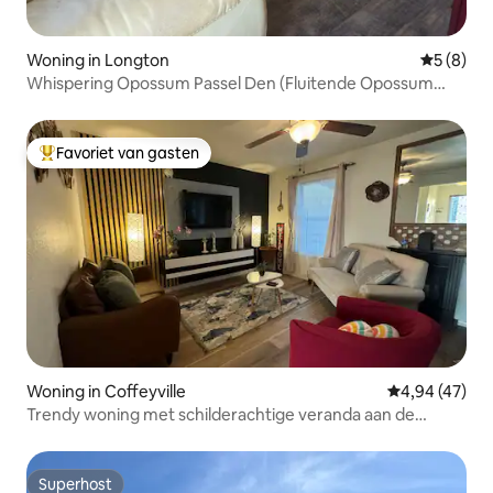
Woning in Longton
Gemiddeld
5 (8)
Whispering Opossum Passel Den (Fluitende Opossum
Passel Den)
Favoriet van gasten
Topfavoriet van gasten
Woning in Coffeyville
Gemiddelde be
4,94 (47)
Trendy woning met schilderachtige veranda aan de
achterkant
Superhost