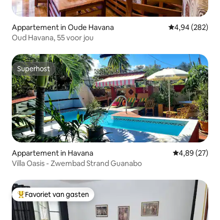
Appartement in Oude Havana
Gemiddelde beo
4,94 (282)
Oud Havana, 55 voor jou
Superhost
Superhost
Appartement in Havana
Gemiddelde be
4,89 (27)
Villa Oasis - Zwembad Strand Guanabo
Favoriet van gasten
Topfavoriet van gasten