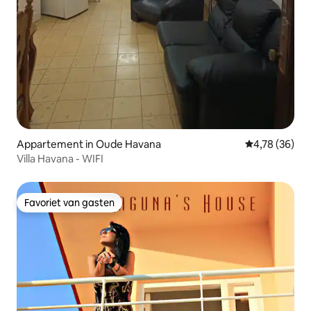
Appartement in Oude Havana
Gemiddelde be
4,78 (36)
Villa Havana - WIFI
Favoriet van gasten
Favoriet van gasten