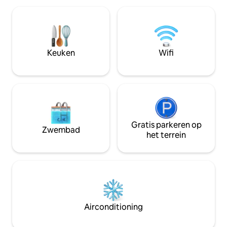
haardroger, een elektrische ventilator
gezinnen of een 
en een kluisje. Taxi ophalen bij de
Heerlijk ontbijt e
luchthaven, gidsen en colectivo worden
extra kosten, je o
aangeboden. Je gastvrouw heet je
smartphone, WIFI 
graag welkom in Havana!
Optioneel ophalen
Keuken
Wifi
Gratis parkeren op
Zwembad
het terrein
Airconditioning