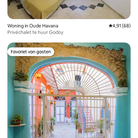
Woning in Oude Havana
Gemiddelde be
4,91 (68)
Privéchalet te huur Godoy
Favoriet van gasten
Favoriet van gasten