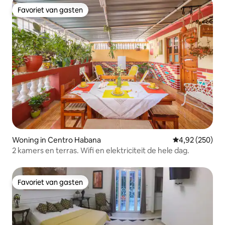
Favoriet van gasten
Favoriet van gasten
Woning in Centro Habana
Gemiddelde beo
4,92 (250)
2 kamers en terras. Wifi en elektriciteit de hele dag.
Favoriet van gasten
Favoriet van gasten