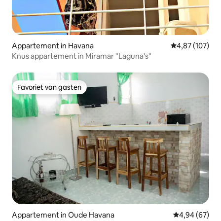
Appartement in Havana
Gemiddelde beo
4,87 (107)
Knus appartement in Miramar "Laguna's"
Favoriet van gasten
Favoriet van gasten
Appartement in Oude Havana
Gemiddelde be
4,94 (67)