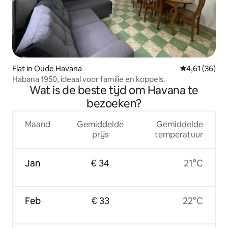
Flat in Oude Havana
Gemiddelde be
4,61 (36)
Habana 1950, ideaal voor familie en koppels.
Wat is de beste tijd om Havana te
bezoeken?
Maand
Gemiddelde
Gemiddelde
prijs
temperatuur
Jan
€ 34
21°C
Feb
€ 33
22°C