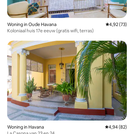
Woning in Oude Havana
Gemiddelde be
4,92 (73)
Koloniaal huis 17e eeuw (gratis wifi, terras)
Woning in Havana
Gemiddelde be
4,94 (82)
La Casona van 23 en 24