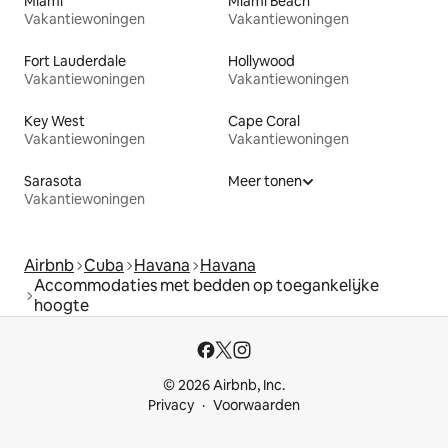
Miami
Miami Beach
Vakantiewoningen
Vakantiewoningen
Fort Lauderdale
Hollywood
Vakantiewoningen
Vakantiewoningen
Key West
Cape Coral
Vakantiewoningen
Vakantiewoningen
Sarasota
Meer tonen
Vakantiewoningen
Airbnb
Cuba
Havana
Havana
Accommodaties met bedden op toegankelijke
hoogte
© 2026 Airbnb, Inc.
Privacy
Voorwaarden