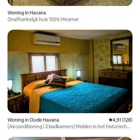
Woning in Havana
Onafhankelijk huis 100% Miramar
Woning in Oude Havana
Gemiddelde beo
4,91 (128)
[Airconditioning | 2 badkamers] Midden in het historische
centrum