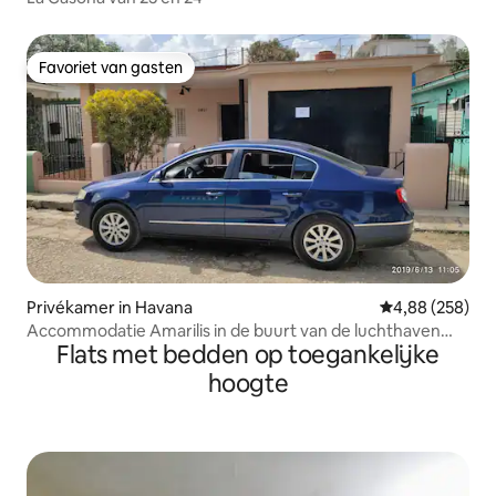
Favoriet van gasten
Favoriet van gasten
Privékamer in Havana
Gemiddelde beo
4,88 (258)
Accommodatie Amarilis in de buurt van de luchthaven
Flats met bedden op toegankelijke
van Havana
hoogte