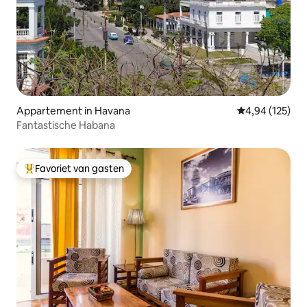
Appartement in Havana
Gemiddelde beo
4,94 (125)
Fantastische Habana
Favoriet van gasten
Topfavoriet van gasten