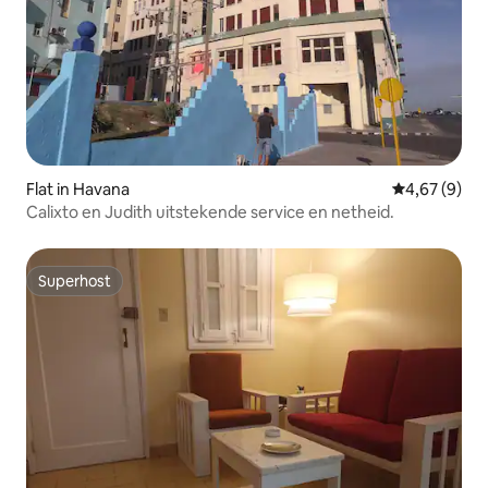
Flat in Havana
Gemiddelde b
4,67 (9)
Calixto en Judith uitstekende service en netheid.
Superhost
Superhost