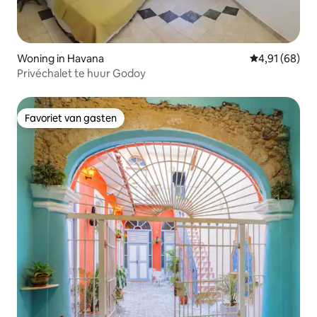
Woning in Havana
Gemiddelde be
4,91 (68)
Privéchalet te huur Godoy
Favoriet van gasten
Favoriet van gasten