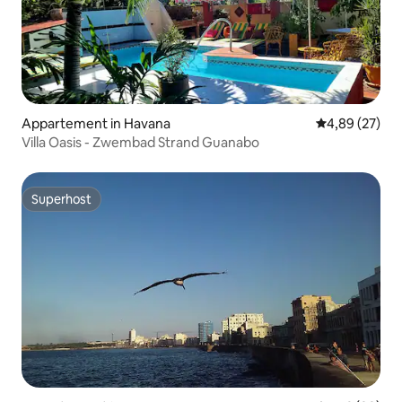
Appartement in Havana
Gemiddelde be
4,89 (27)
Villa Oasis - Zwembad Strand Guanabo
Superhost
Superhost