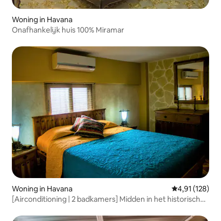
Woning in Havana
Onafhankelijk huis 100% Miramar
Woning in Havana
Gemiddelde beo
4,91 (128)
[Airconditioning | 2 badkamers] Midden in het historische
centrum