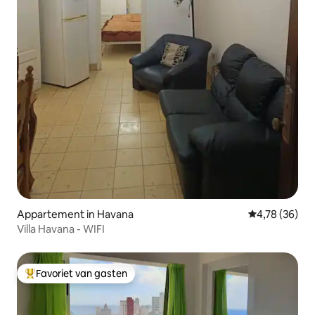
Appartement in Havana
Gemiddelde be
4,78 (36)
Villa Havana - WIFI
Favoriet van gasten
Topfavoriet van gasten