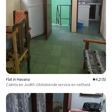
Flat in Havana
Gemiddelde
4,2 (5)
Calixto en Judith Uitstekende service en netheid.