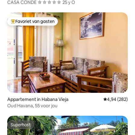
CASA CONDE ☆☆☆☆☆ 25 y O
Favoriet van gasten
Topfavoriet van gasten
Appartement in Habana Vieja
Gemiddelde beo
4,94 (282)
Oud Havana, 55 voor jou
Superhost
Superhost