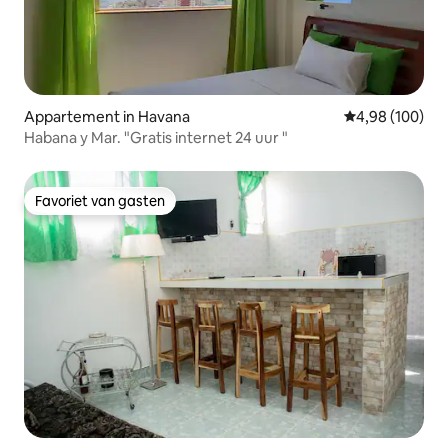
Appartement in Havana
Gemiddelde beo
4,98 (100)
Habana y Mar. "Gratis internet 24 uur "
Favoriet van gasten
Favoriet van gasten