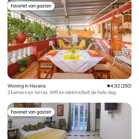
Favoriet van gasten
Favoriet van gasten
Woning in Havana
Gemiddelde beo
4,92 (250)
2 kamers en terras. Wifi en elektriciteit de hele dag.
Favoriet van gasten
Favoriet van gasten