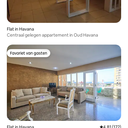
Flat in Havana
Centraal gelegen appartement in Oud Havana
Favoriet van gasten
Favoriet van gasten
Flat in Havana
Gemiddelde be
4,81 (172)