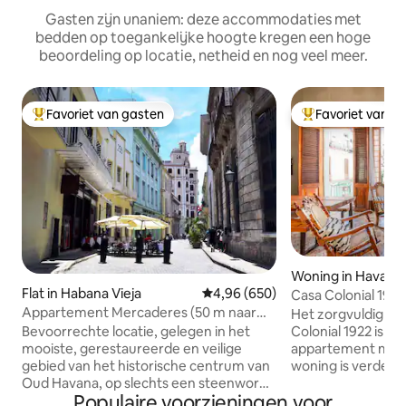
Gasten zijn unaniem: deze accommodaties met
bedden op toegankelijke hoogte kregen een hoge
beoordeling op locatie, netheid en nog veel meer.
Favoriet van gasten
Favoriet van g
Topfavoriet van gasten
Topfavoriet van 
Woning in Havana
Flat in Habana Vieja
Gemiddelde beoordeling van 4,9
4,96 (650)
Casa Colonial 19
internet
Appartement Mercaderes (50 m naar
Het zorgvuldig ge
PLAZA VIEJA) Ontbijt+WIFI
Colonial 1922 is e
Bevoorrechte locatie, gelegen in het
appartement met 2
mooiste, gerestaureerde en veilige
woning is verdeel
gebied van het historische centrum van
en beschikt over 
Oud Havana, op slechts een steenworp
Populaire voorzieningen voor
en verfijnd comfo
afstand van de karakteristieke 'PLAZA