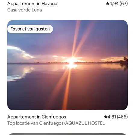
Appartement in Havana
Gemiddelde be
4,94 (67)
Casa verde Luna
Favoriet van gasten
Favoriet van gasten
Appartement in Cienfuegos
Gemiddelde beo
4,81 (466)
Top locatie van Cienfuegos/AQUAZUL HOSTEL