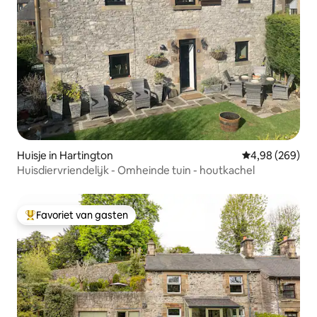
Huisje in Hartington
Gemiddelde beo
4,98 (269)
Huisdiervriendelijk - Omheinde tuin - houtkachel
Favoriet van gasten
Topfavoriet van gasten