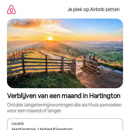
Ga
direct
Je plek op Airbnb zetten
naar
inhoud
Verblijven van een maand in Hartington
Ontdek langetermijnwoningen die als thuis aanvoelen
voor een maand of langer.
Locatie
Wanneer er resultaten beschikbaar zijn, maak je een keuze met 