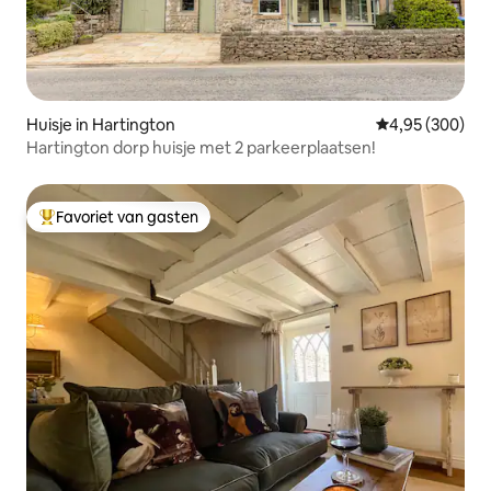
Huisje in Hartington
Gemiddelde beo
4,95 (300)
Hartington dorp huisje met 2 parkeerplaatsen!
Favoriet van gasten
Topfavoriet van gasten