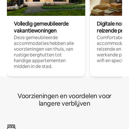
Volledig gemeubileerde
Digitale nom
vakantiewoningen
reizende prof
Deze gemeubileerde
Comfortabele
accommodaties hebben alle
accommodatie
voorzieningen van thuis, van
reizende en op
rustige berghutten tot
werkende profe
handige appartementen
wifi en special
midden in de stad.
Voorzieningen en voordelen voor
langere verblijven