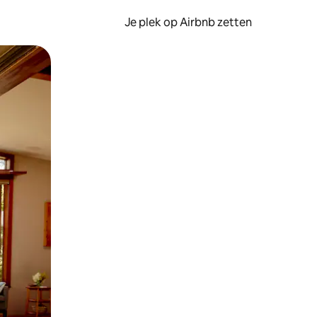
Je plek op Airbnb zetten
en of swipen.