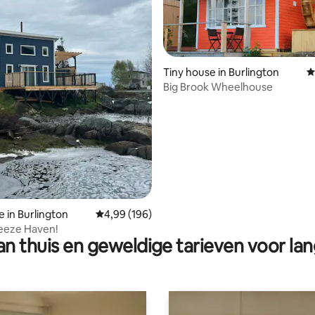
Tiny house in Burlington
G
Big Brook Wheelhouse
 van 4,95 op 5, 110 recensies
e in Burlington
Gemiddelde beoordeling van 4,99 op 5, 196 r
4,99 (196)
eeze Haven!
n thuis en geweldige tarieven voor lan