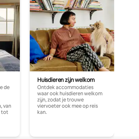
Huisdieren zijn welkom
e de
Ontdek accommodaties
waar ook huisdieren welkom
zijn, zodat je trouwe
, van
viervoeter ook mee op reis
 tot
kan.