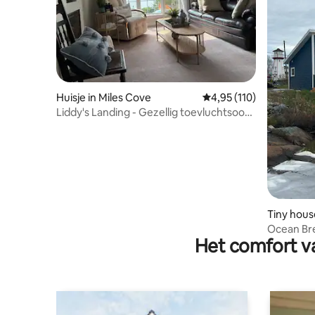
Huisje in Miles Cove
Gemiddelde beoordeling
4,95 (110)
Liddy's Landing - Gezellig toevluchtsoord
met uitzicht op de oceaan
Tiny hous
Ocean Br
Het comfort va