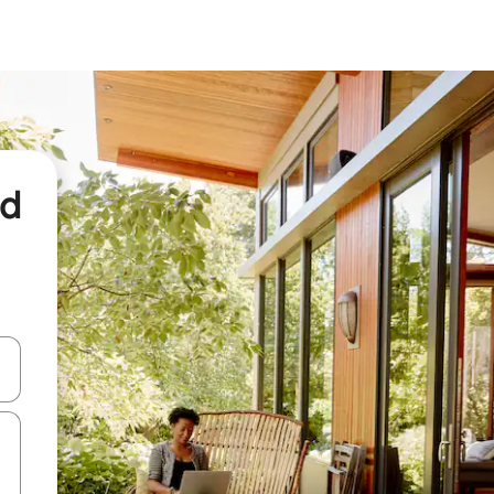
nd
een keuze met je de pijltjestoetsen omhoog en omlaag, óf door te tikk