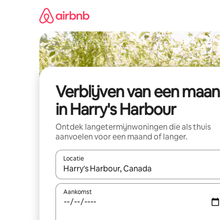
Ga
direct
naar
inhoud
Verblijven van een maa
in Harry's Harbour
Ontdek langetermijnwoningen die als thuis
aanvoelen voor een maand of langer.
Locatie
Wanneer er resultaten beschikbaar zijn, maak je 
Aankomst