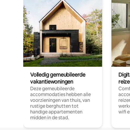
Volledig gemeubileerde
Digi
vakantiewoningen
reiz
Deze gemeubileerde
Comf
accommodaties hebben alle
acco
voorzieningen van thuis, van
reize
rustige berghutten tot
werke
handige appartementen
wifi 
midden in de stad.