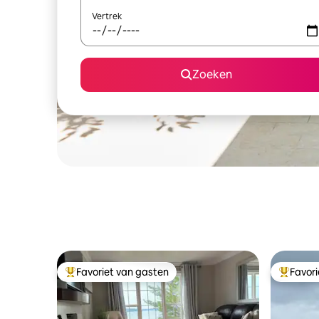
Vertrek
Zoeken
Favoriet van gasten
Favor
Topfavoriet van gasten
Topfavor