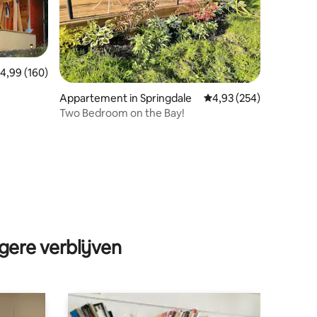
emiddelde beoordeling van 4,99 op 5, 160 recensies
4,99 (160)
Appartement in Springdale
Gemiddelde beoordeling
4,93 (254)
Two Bedroom on the Bay!
ecensies
gere verblijven