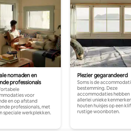
tale nomaden en
Plezier gegarandeerd
ende professionals
Soms is de accommodati
bestemming. Deze
ortabele
accommodaties hebben
mmodaties voor
allerlei unieke kenmerken
nde en op afstand
houten huisjes op een klif
nde professionals, met
rustige woonboten.
en speciale werkplekken.