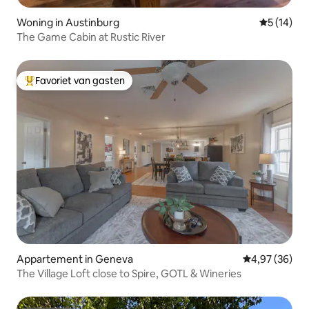
Woning in Austinburg
Gemiddelde
5 (14)
The Game Cabin at Rustic River
Favoriet van gasten
Topfavoriet van gasten
Appartement in Geneva
Gemiddelde be
4,97 (36)
The Village Loft close to Spire, GOTL & Wineries