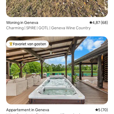
Woning in Geneva
Gemiddelde be
4,87 (68)
Charming | SPIRE | GOTL | Geneva Wine Country
Favoriet van gasten
Topfavoriet van gasten
Appartement in Geneva
Gemiddelde
5 (70)