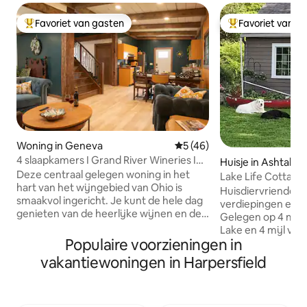
Favoriet van gasten
Favoriet van g
Topfavoriet van gasten
Topfavoriet van 
Woning in Geneva
Gemiddelde beoordeling van
5 (46)
4 slaapkamers I Grand River Wineries I
Huisje in Ashtabul
Spire I GOTL
Deze centraal gelegen woning in het
Lake Life Cottage
hart van het wijngebied van Ohio is
Huisdiervriendelij
smaakvol ingericht. Je kunt de hele dag
verdiepingen en ui
genieten van de heerlijke wijnen en de
Gelegen op 4 mijl
charmante wijngaarden verkennen.
Lake en 4 mijl van
Daarna keer je terug naar je eigen plekje
Populaire voorzieningen in
Ashtabula Harbor 
om in stijl te ontspannen. Geniet van
Meer dan 30 wijng
vakantiewoningen in Harpersfield
vriendelijke competitie in de
Breng de dag door
speelkamer met zwembad en
door Lake Erie me
shuffleboard. Geniet van het uitzicht op
met DB Sport Fish
de wijngaard op ons terras op de