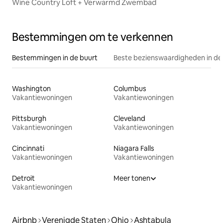
Wine Country Loft + Verwarmd Zwembad
Bestemmingen om te verkennen
Bestemmingen in de buurt
Beste bezienswaardigheden in de
Washington
Columbus
Vakantiewoningen
Vakantiewoningen
Pittsburgh
Cleveland
Vakantiewoningen
Vakantiewoningen
Cincinnati
Niagara Falls
Vakantiewoningen
Vakantiewoningen
Detroit
Meer tonen
Vakantiewoningen
Airbnb
Verenigde Staten
Ohio
Ashtabula