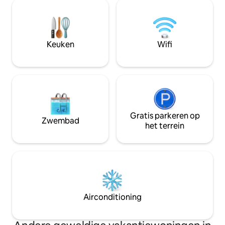
minigolf in Adven
tweede verdieping. Proost tijdens het
overdag van het s
gouden uur op een leuke reis terwijl de
en verken de wijn
lucht zich omtovert tot een canvas van
nachtleven op de 
prachtige kleuren, de perfecte
deuren verderop 
Keuken
Wifi
achtergrond voor onvergetelijke
onvergetelijke maa
momenten.
hooggewaardeerde
Gratis parkeren op
Zwembad
het terrein
Airconditioning