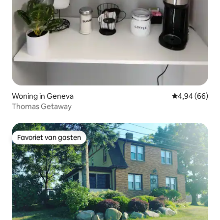
Woning in Geneva
Gemiddelde be
4,94 (66)
Thomas Getaway
Favoriet van gasten
Favoriet van gasten