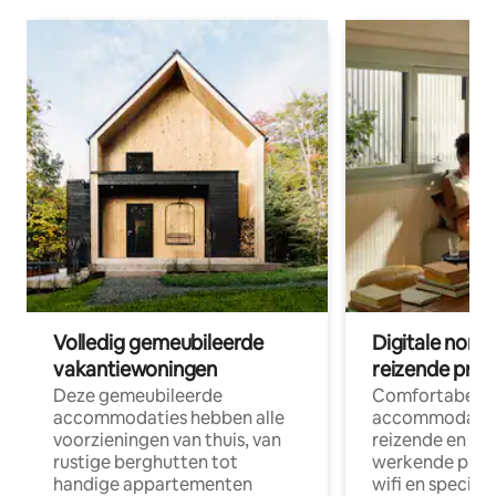
Volledig gemeubileerde
Digitale nom
vakantiewoningen
reizende prof
Deze gemeubileerde
Comfortabele
accommodaties hebben alle
accommodatie
voorzieningen van thuis, van
reizende en op
rustige berghutten tot
werkende profe
handige appartementen
wifi en special