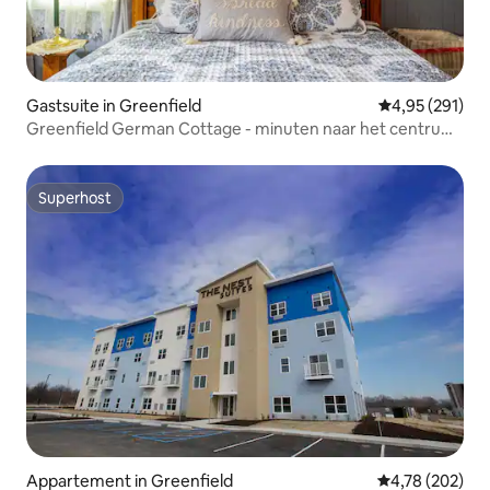
Gastsuite in Greenfield
Gemiddelde beo
4,95 (291)
Greenfield German Cottage - minuten naar het centrum
van Indy
Superhost
Superhost
Appartement in Greenfield
Gemiddelde beo
4,78 (202)