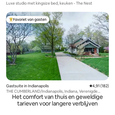
Luxe studio met kingsize bed, keuken - The Nest
Favoriet van gasten
Topfavoriet van gasten
Gastsuite in Indianapolis
Gemiddelde beo
4,91 (182)
THE CUMBERLAND/Indianapolis, Indiana, Verenigde
Het comfort van thuis en geweldige
Staten
tarieven voor langere verblijven