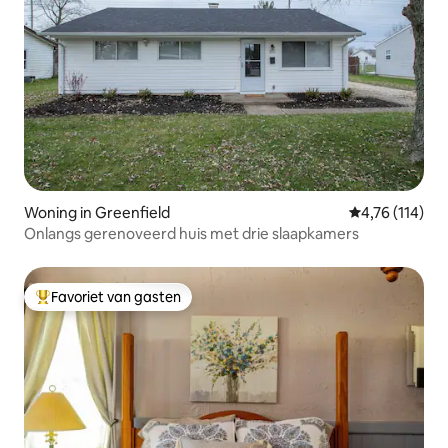
Woning in Greenfield
Gemiddelde be
4,76 (114)
Onlangs gerenoveerd huis met drie slaapkamers
Favoriet van gasten
Topfavoriet van gasten