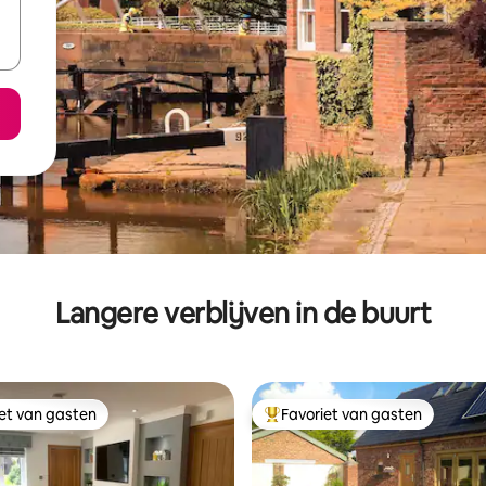
Langere verblijven in de buurt
iet van gasten
Favoriet van gasten
iet van gasten
Topfavoriet van gasten