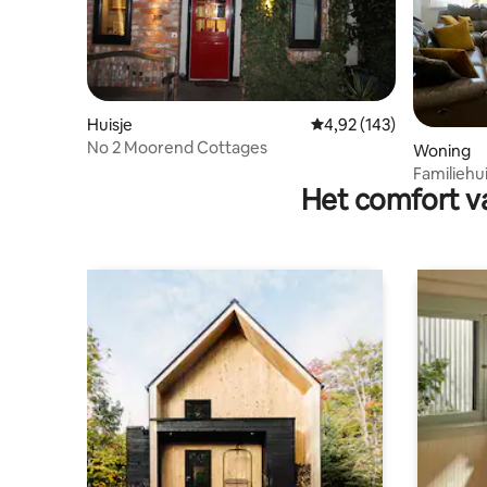
Huisje
Gemiddelde beoordeling
4,92 (143)
No 2 Moorend Cottages
Woning
Familiehu
Het comfort va
en lang v