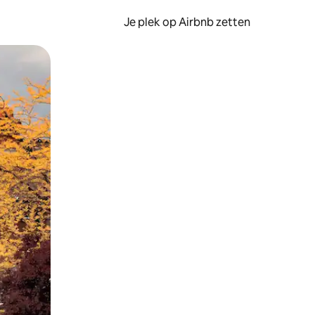
Je plek op Airbnb zetten
en of swipen.