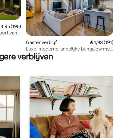
emiddelde beoordeling van 4,95 op 5, 195 recensies
4,95 (195)
buurt van
Gastenverblijf
Gemiddelde beoordelin
4,98 (191)
ecensies
Luxe, moderne landelijke bungalow met
gere verblijven
bubbelbad