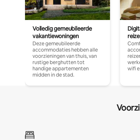
Volledig gemeubileerde
Digi
vakantiewoningen
reiz
Deze gemeubileerde
Comf
accommodaties hebben alle
acco
voorzieningen van thuis, van
reize
rustige berghutten tot
werke
handige appartementen
wifi 
midden in de stad.
Voorzi