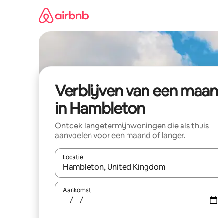
Ga
direct
naar
inhoud
Verblijven van een maa
in Hambleton
Ontdek langetermijnwoningen die als thuis
aanvoelen voor een maand of langer.
Locatie
Wanneer er resultaten beschikbaar zijn, maak je 
Aankomst