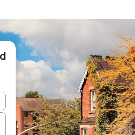
nd
een keuze met je de pijltjestoetsen omhoog en omlaag, óf door te tikk