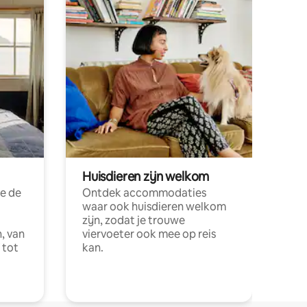
Huisdieren zijn welkom
e de
Ontdek accommodaties
waar ook huisdieren welkom
zijn, zodat je trouwe
, van
viervoeter ook mee op reis
 tot
kan.