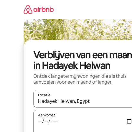
Ga
direct
naar
inhoud
Verblijven van een maa
in Hadayek Helwan
Ontdek langetermijnwoningen die als thuis
aanvoelen voor een maand of langer.
Locatie
Wanneer er resultaten beschikbaar zijn, maak je 
Aankomst