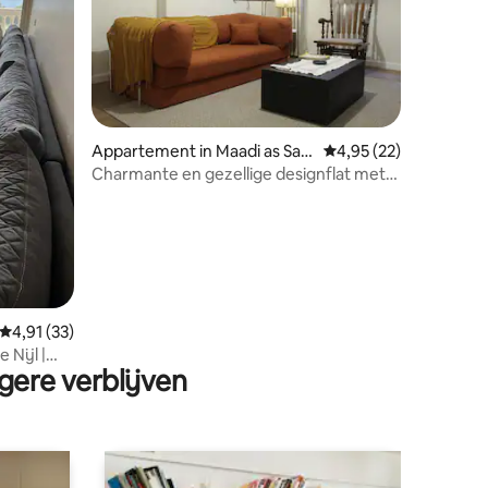
ecensies
Appartement in Maadi as Sar
Gemiddelde beoordelin
4,95 (22)
ayat Al Gharbeyah
Charmante en gezellige designflat met
één slaapkamer
Gemiddelde beoordeling van 4,91 op 5, 33 recensies
4,91 (33)
 Nijl |
gere verblijven