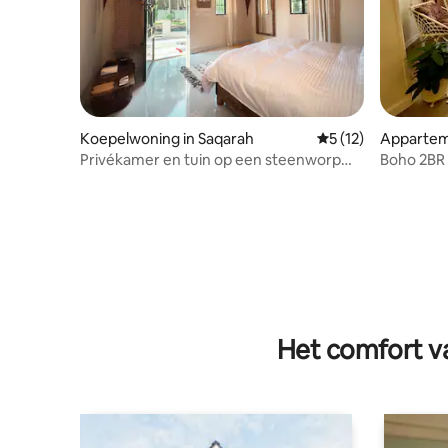
Koepelwoning in Saqarah
Gemiddelde beoorde
5 (12)
Apparteme
ayat Al G
Privékamer en tuin op een steenworp
Boho 2BR 
afstand van de piramide van Saqqara
de tuin
Het comfort va