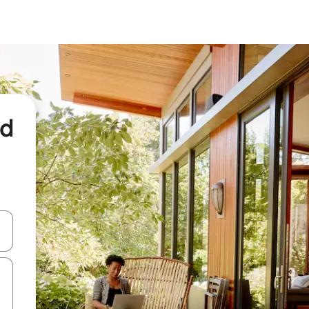
nd
een keuze met je de pijltjestoetsen omhoog en omlaag, óf door te tikk