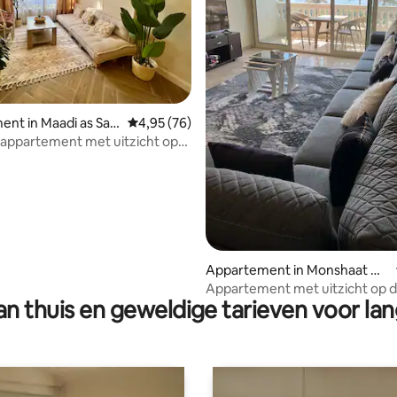
ling van 5 op 5, 12 recensies
nt in Maadi as Sar
Gemiddelde beoordeling van 4,95 op 5, 76 r
4,95 (76)
harbeyah
appartement met uitzicht op
Appartement in Monshaat Na
sir
Appartement met uitzicht op de
n thuis en geweldige tarieven voor lan
Ruim en gezellig verblijf