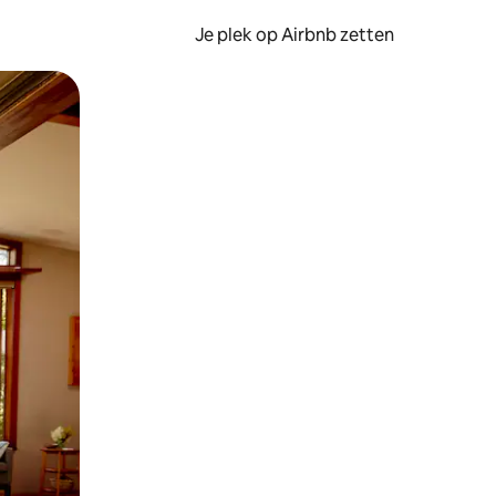
Je plek op Airbnb zetten
en of swipen.