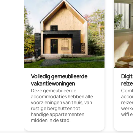
Volledig gemeubileerde
Digi
vakantiewoningen
reiz
Deze gemeubileerde
Comf
accommodaties hebben alle
acco
voorzieningen van thuis, van
reize
rustige berghutten tot
werke
handige appartementen
wifi 
midden in de stad.