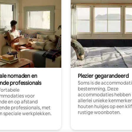
tale nomaden en
Plezier gegarandeerd
ende professionals
Soms is de accommodati
bestemming. Deze
ortabele
accommodaties hebben
mmodaties voor
allerlei unieke kenmerken
nde en op afstand
houten huisjes op een klif
nde professionals, met
rustige woonboten.
en speciale werkplekken.