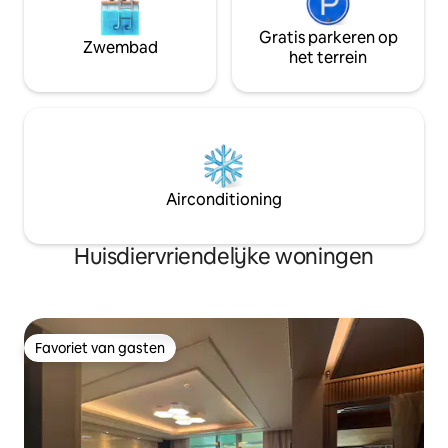
komen. ※ Er is geen beperking op
won! Vuurplaats 1
geleidehonden vergezeld door blinden.
Gietijzeren bakpl
Gratis parkeren op
Zwembad
⭐Wegwerpartikelen aa
het terrein
binnen 20 minuten
Cheongdo IC (goe
Gelegen op een ➡️
minuten rijden me
Toegankelijkheid 
Gwanggwangsang, 
20 minuten] 🌈Qin
Airconditioning
Boat), Gunjajeong
Provence. Wijntun
Milyangyoungnamr
Huisdiervriendelijke woningen
Danjangcheon Pa
Favoriet van gasten
Favoriet van gasten