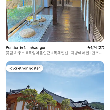
Pension in Namhae-gun
Gemiddelde be
4,74 (27)
꽃담 하우스 #독일마을인근 #독채펜션#각방에어컨#건조기
#정수기#한옥펜션#촌캉스#솥뚜껑바베큐
Favoriet van gasten
Favoriet van gasten