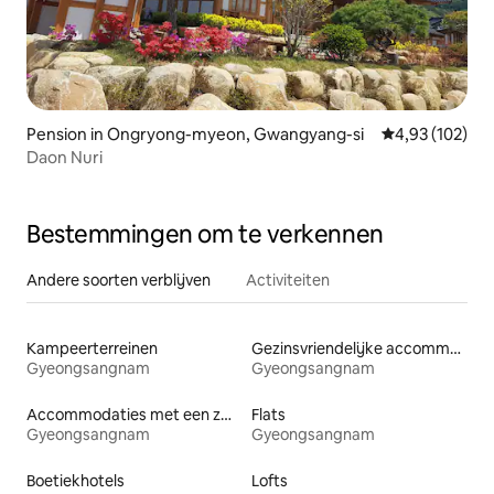
Pension in Ongryong-myeon, Gwangyang-si
Gemiddelde beo
4,93 (102)
Daon Nuri
Bestemmingen om te verkennen
Andere soorten verblijven
Activiteiten
Kampeerterreinen
Gezinsvriendelijke accommodaties
Gyeongsangnam
Gyeongsangnam
Accommodaties met een zwembad
Flats
Gyeongsangnam
Gyeongsangnam
Boetiekhotels
Lofts