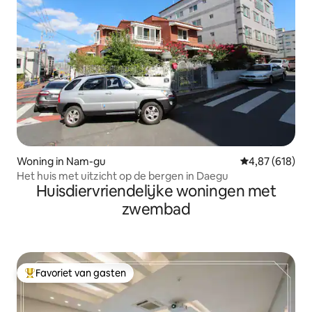
Woning in Nam-gu
Gemiddelde beo
4,87 (618)
Het huis met uitzicht op de bergen in Daegu
Huisdiervriendelijke woningen met
zwembad
Favoriet van gasten
Topfavoriet van gasten