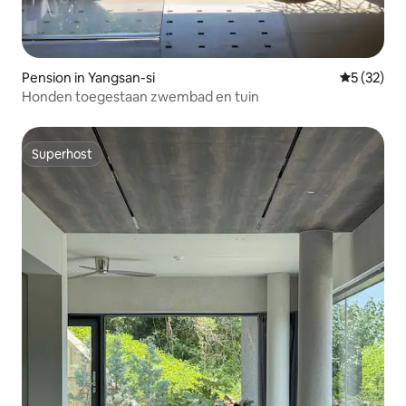
Pension in Yangsan-si
Gemiddelde
5 (32)
Honden toegestaan zwembad en tuin
Superhost
Superhost