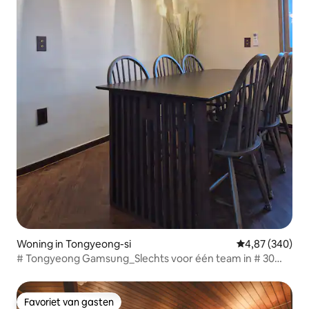
Woning in Tongyeong-si
Gemiddelde beo
4,87 (340)
# Tongyeong Gamsung_Slechts voor één team in # 30
pyeong # Gamsung Accommodation # Luge # Kabelbaan
2-3 minuten met de auto
Favoriet van gasten
Favoriet van gasten