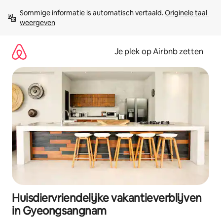
Ga
Sommige informatie is automatisch vertaald. 
Originele taal 
direct
weergeven
naar
inhoud
Je plek op Airbnb zetten
Huisdiervriendelijke vakantieverblijven
in Gyeongsangnam