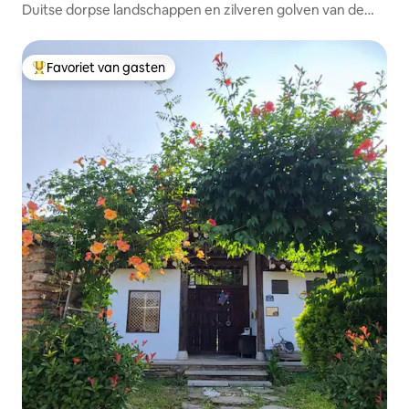
Duitse dorpse landschappen en zilveren golven van de
zee... [Pennsylvania]
Favoriet van gasten
Topfavoriet van gasten