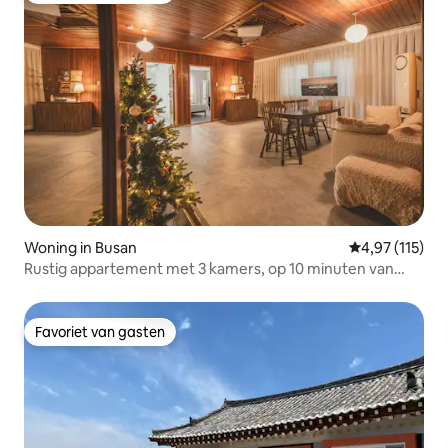
Woning in Busan
Gemiddelde be
4,97 (115)
Rustig appartement met 3 kamers, op 10 minuten van
station Busan, geschikt voor maximaal 8 personen, met
een ruime woonkamer en 4 queensize bedden
Favoriet van gasten
Favoriet van gasten