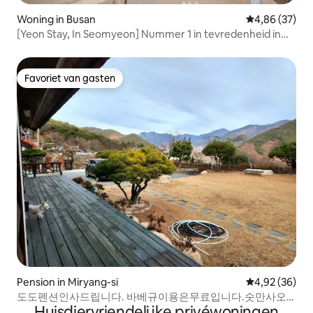
Woning in Busan
Gemiddelde be
4,86 (37)
[Yeon Stay, In Seomyeon] Nummer 1 in tevredenheid in
Busan!/Volledige woning Ryokan-villa met zwembad /
Premium jacuzzi / Seomyeon-station op 3 minuten
Favoriet van gasten
Favoriet van gasten
Pension in Miryang-si
Gemiddelde be
4,92 (36)
도도펜션인사드립니다. 바베규이용은무료입니다.숫만사오
Huisdiervriendelijke privéwoningen
세요미구비시숫만원입니다얼음골10분거리