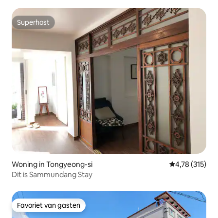
개ㅇ온수풀ㅇ세스코방역ㅇ건물앞해변가5초ㅇ
Superhost
Superhost
Woning in Tongyeong-si
Gemiddelde beo
4,78 (315)
Dit is Sammundang Stay
Favoriet van gasten
Favoriet van gasten