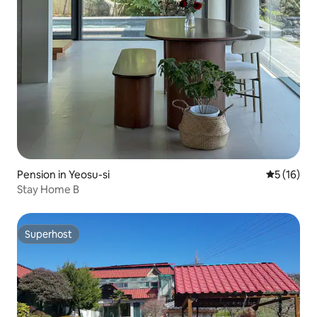
Pension in Yeosu-si
Gemiddelde
5 (16)
Stay Home B
Superhost
Superhost