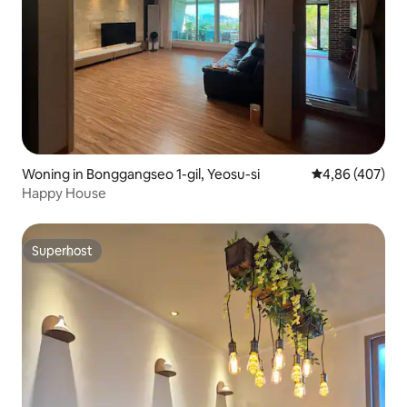
Woning in Bonggangseo 1-gil, Yeosu-si
Gemiddelde beo
4,86 (407)
Happy House
Superhost
Superhost