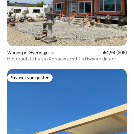
Woning in Gyeongju-si
Gemiddelde beo
4,94 (205)
Het grootste huis in Koreaanse stijl in Hwangridan-gil
Favoriet van gasten
Favoriet van gasten