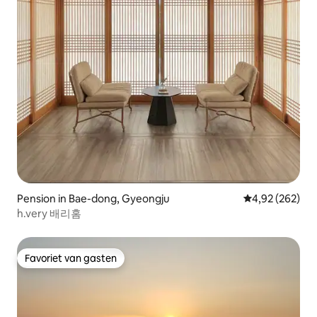
Pension in Bae-dong, Gyeongju
Gemiddelde beo
4,92 (262)
h.very 배리홈
Favoriet van gasten
Favoriet van gasten