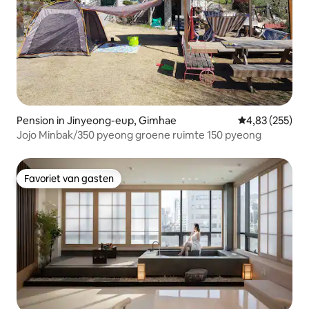
Pension in Jinyeong-eup, Gimhae
Gemiddelde beo
4,83 (255)
Jojo Minbak/350 pyeong groene ruimte 150 pyeong
Favoriet van gasten
Favoriet van gasten