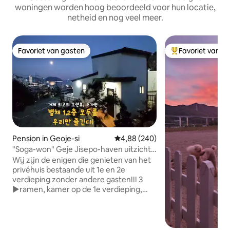
woningen worden hoog beoordeeld voor hun locatie,
netheid en nog veel meer.
Favoriet van gasten
Favoriet van g
Favoriet van gasten
Topfavoriet van 
Pension in Geoje-si
Gemiddelde beoordeling van 4,8
4,88 (240)
"Soga-won" Geje Jisepo-haven uitzicht
1e en 2e verdieping volledig privé / TV
Wij zijn de enigen die genieten van het
per verdieping
privéhuis bestaande uit 1e en 2e
verdieping zonder andere gasten!!! 3
▶ramen, kamer op de 1e verdieping,
woonkamer en badkamer gescheiden
van de kamer, uitstekende tuin van
Geoje, Een ruime en mooie zolder op de
tweede verdieping met een geweldig