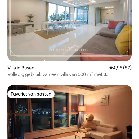
Villa in Busan
Gemiddelde be
4,95 (87)
Volledig gebruik van een villa van 500 m² met 3
verdiepingen en uitzicht op de oceaan
Favoriet van gasten
Favoriet van gasten