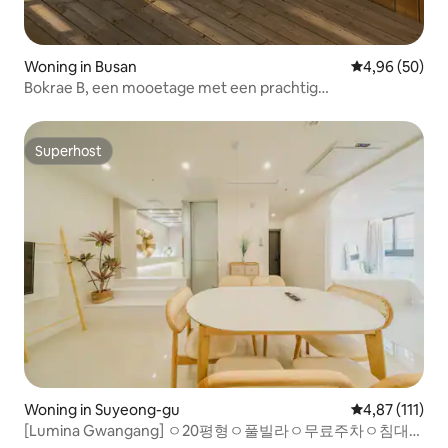
Woning in Busan
Gemiddelde be
4,96 (50)
Bokrae B, een mooetage met een prachtig
nachtlandschap #Uitzicht op de Busan Harbor
Bridge#Uitzicht op de oceaan #Gratis rooftop jacuzzi
#Gratis parkeren
Superhost
Superhost
Woning in Suyeong-gu
Gemiddelde be
4,87 (111)
[Lumina Gwangang] ㅇ20평형ㅇ풀빌라ㅇ무료주차ㅇ침대2