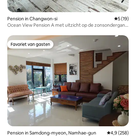
Pension in Changwon-si
Gemiddelde
5 (19)
Ocean View Pension A met uitzicht op de zonsondergang
in Gusan-myeon (5 minuten rijden van Robot Land)
Favoriet van gasten
Favoriet van gasten
Pension in Samdong-myeon, Namhae-gun
Gemiddelde be
4,9 (258)