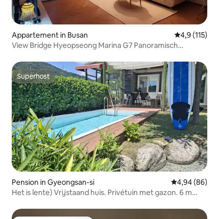
Appartement in Busan
Gemiddelde b
4,9 (115)
View Bridge Hyeopseong Marina G7 Panoramisch
zeezicht Hoge verdieping 66m² Frontaal uitzicht op de
Busan Harbor Bridge 2 minuten lopen van Busan Station
Superhost
Superhost
Pension in Gyeongsan-si
Gemiddelde be
4,94 (86)
Het is lente) Vrijstaand huis. Privétuin met gazon. 6 m
privézwembad. Vrijstaand huis. Gratis Han River
koffiebonen. Daegu. Qingdao. Gyeongsan.