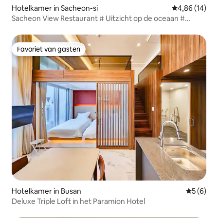
Hotelkamer in Sacheon-si
Gemiddelde be
4,86 (14)
Sacheon View Restaurant # Uitzicht op de oceaan #
Genezing # Parkeren mogelijk
Favoriet van gasten
Favoriet van gasten
Hotelkamer in Busan
Gemiddeld
5 (6)
Deluxe Triple Loft in het Paramion Hotel