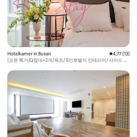
Hotelkamer in Busan
Gemiddelde b
4,77 (13)
[오픈 특가]Q침대+2개/욕조/ 5인호텔식 인테리어/ 사이드 시
티뷰&오션뷰/초고층/