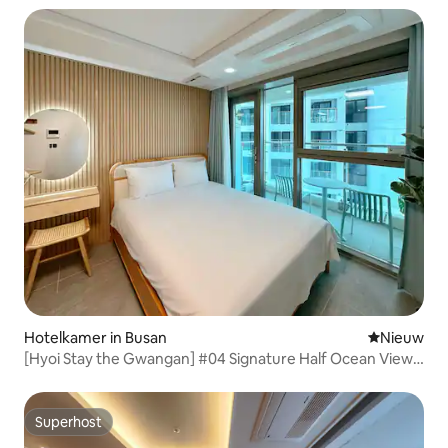
Hotelkamer in Busan
Nieuwe ac
Nieuw
[Hyoi Stay the Gwangan] #04 Signature Half Ocean View
#All Guest Room Terrace #Yacht Discount
Superhost
Superhost