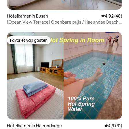
Hotelkamer in Busan
Gemiddelde be
4,92 (48)
[Ocean View Terrace] Openbare prijs / Haeundae Beach 3
minuten / 2 bedden / Gevoelige accommodatie /
Familiekamer / Netflix beschikbaar / Wasmachine droger
Favoriet van gasten
Favoriet van gasten
Hotelkamer in Haeundaegu
Gemiddelde 
4,9 (31)