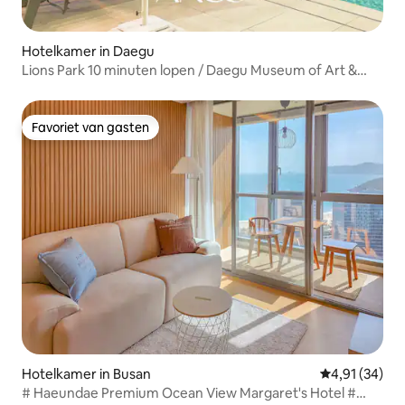
Hotelkamer in Daegu
Lions Park 10 minuten lopen / Daegu Museum of Art &
Daegu Gansong Art Museum 5 minuten rijden / gratis
(ontbijt, zwembad) - Grand Premier
Favoriet van gasten
Favoriet van gasten
Hotelkamer in Busan
Gemiddelde be
4,91 (34)
# Haeundae Premium Ocean View Margaret's Hotel #