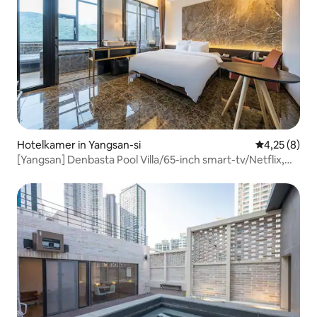
Hotelkamer in Yangsan-si
Gemiddelde b
4,25 (8)
[Yangsan] Denbasta Pool Villa/65-inch smart-tv/Netflix,
Disney Plus, Watcha, Tving, Apple TV