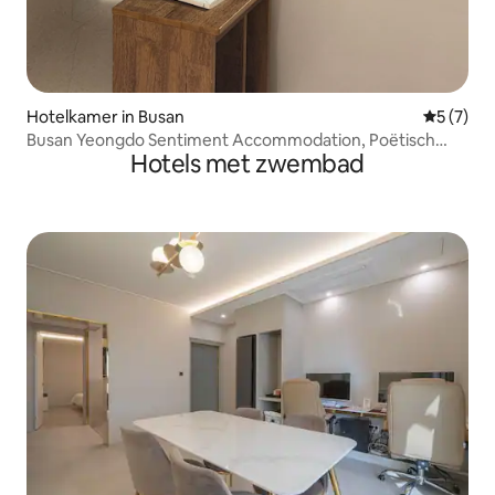
Hotelkamer in Busan
Gemiddeld
5 (7)
Busan Yeongdo Sentiment Accommodation, Poëtisch
Hotels met zwembad
Hotel Type B1