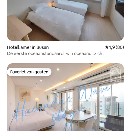
Hotelkamer in Busan
Gemiddelde b
4,9 (80)
De eerste oceaanstandaard twin oceaanuitzicht
Favoriet van gasten
Favoriet van gasten