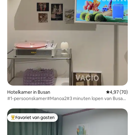
Hotelkamer in Busan
Gemiddelde be
4,97 (70)
#1-persoonskamer#Manoa2#3 minuten lopen van Busan
Station#Kodak-printer#caféruimte#zelf koken mogelijk
Favoriet van gasten
Topfavoriet van gasten