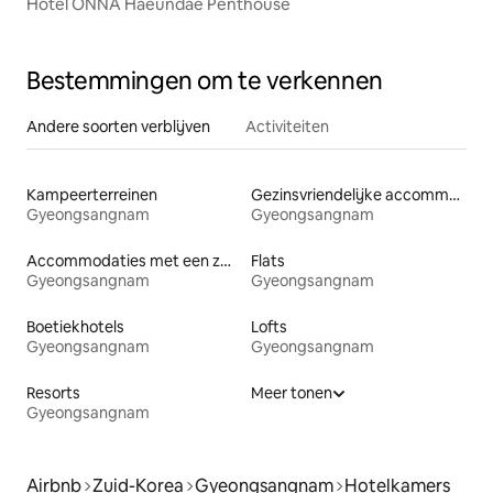
Hotel ONNA Haeundae Penthouse
Bestemmingen om te verkennen
Andere soorten verblijven
Activiteiten
Kampeerterreinen
Gezinsvriendelijke accommodaties
Gyeongsangnam
Gyeongsangnam
Accommodaties met een zwembad
Flats
Gyeongsangnam
Gyeongsangnam
Boetiekhotels
Lofts
Gyeongsangnam
Gyeongsangnam
Resorts
Meer tonen
Gyeongsangnam
Airbnb
Zuid-Korea
Gyeongsangnam
Hotelkamers