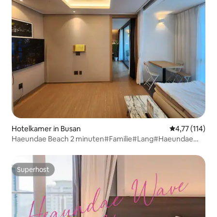
Hotelkamer in Busan
Gemiddelde be
4,77 (114)
Haeundae Beach 2 minuten#Familie#Lang#Haeundae
Hotspot#2 bedden
Superhost
Superhost