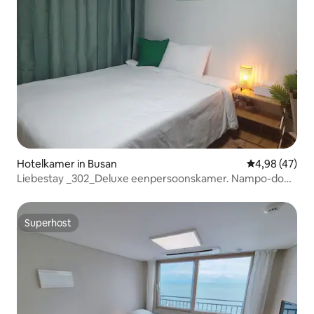
Hotelkamer in Busan
Gemiddelde be
4,98 (47)
Liebestay _302_Deluxe eenpersoonskamer. Nampo-dong
winkelgebied. Pocha Street. Kangtong-markt.
Nachtmarkt 5 minuten
Superhost
Superhost