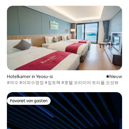
Zeezicht op super hoge verdieping # 3 zeezichten # 3
balkons # Centrum
Hotelkamer in Yeosu-si
Nieuwe ac
Nieuw
#여수 #야외수영장 #짚트랙 #호텔 프리미어 트리플 오션뷰
Favoriet van gasten
Favoriet van gasten