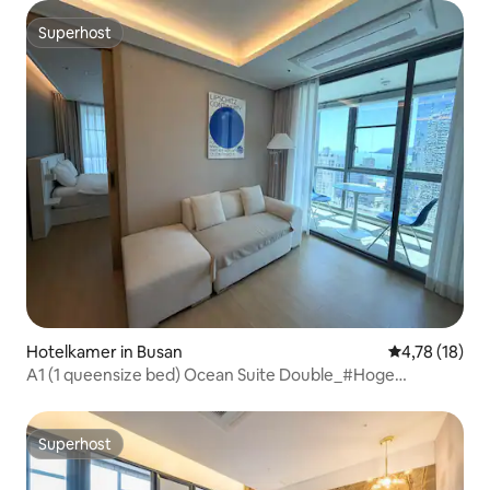
Superhost
Superhost
Hotelkamer in Busan
Gemiddelde be
4,78 (18)
A1 (1 queensize bed) Ocean Suite Double_#Hoge
verdieping #Uitzicht op de oceaan #Terras met uitzicht
op de oceaan
Superhost
Superhost