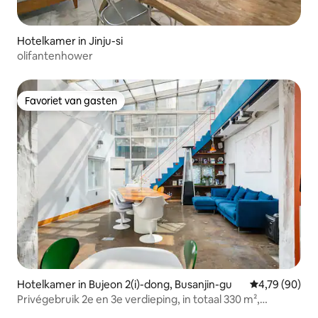
Hotelkamer in Jinju-si
olifantenhower
Favoriet van gasten
Favoriet van gasten
Hotelkamer in Bujeon 2(i)-dong, Busanjin-gu
Gemiddelde be
4,79 (90)
Privégebruik 2e en 3e verdieping, in totaal 330 m²,
charmante lounge en keuken op de 3e verdieping,