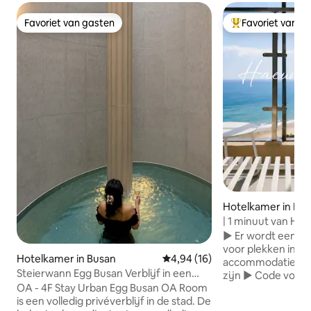
Favoriet van gasten
Favoriet van g
Favoriet van gasten
Topfavoriet van 
Hotelkamer in Bu
| 1 minuut van Ha
Nieuwbouw, hoog
▶️ Er wordt een lok
uitzicht op de oce
voor plekken in de
Hotelkamer in Busan
Gemiddelde beoordeling van 4,
4,94 (16)
dubbel balkon · 7
accommodatie die 
Steierwann Egg Busan Verblijf in een
· volledige opties
zijn ▶️ Code voor
stedelijk privézwembad (OA 4F)
OA - 4F Stay Urban Egg Busan OA Room
jachttour voorzien ▶️ Extra bedd
is een volledig privéverblijf in de stad. De
gratis bij boeking