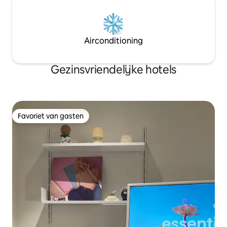
een galerie bevindt die los lijkt te staan
van de buitenwereld. Er zijn slechts
twee kamers beschikbaar en elke
verdieping wordt exclusief gebruikt om
Airconditioning
een privétoevluchtsoord in het centrum
te bieden waar je je eigen tijd kunt
doorbrengen.
Gezinsvriendelijke hotels
Favoriet van gasten
Favoriet van gasten