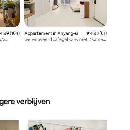
emiddelde beoordeling van 4,99 op 5, 104 recensies
4,99 (104)
Appartement in Anyang-si
Gemiddelde beoordeli
4,93 (61)
o/3
Gerenoveerd cafégebouw met 2 kamers
voor het station van Anyang
ecensies
gere verblijven