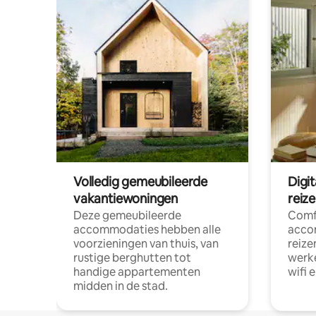
Volledig gemeubileerde
Digi
vakantiewoningen
reiz
Deze gemeubileerde
Comf
accommodaties hebben alle
acco
voorzieningen van thuis, van
reize
rustige berghutten tot
werke
handige appartementen
wifi 
midden in de stad.