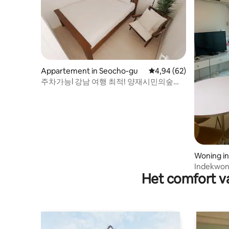
Appartement in Seocho-gu
Gemiddelde beoordelin
4,94 (62)
주차가능l 강남 여행 최적! 양재시민의숲역
3분 | 8인 | 3룸 | Wi-Fi | 코엑스
Woning in
g, Donga
Indekwon-
Het comfort va