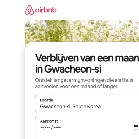
Ga
direct
naar
inhoud
Verblijven van een maa
in Gwacheon-si
Ontdek langetermijnwoningen die als thuis
aanvoelen voor een maand of langer.
Locatie
Wanneer er resultaten beschikbaar zijn, maak je 
Aankomst