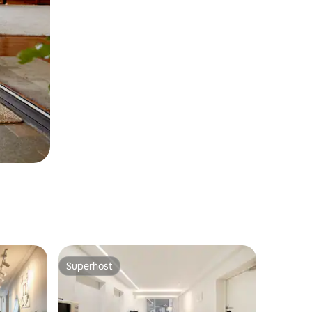
Superhost
Superhost