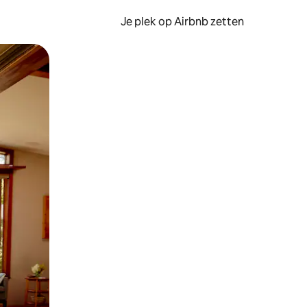
Je plek op Airbnb zetten
en of swipen.