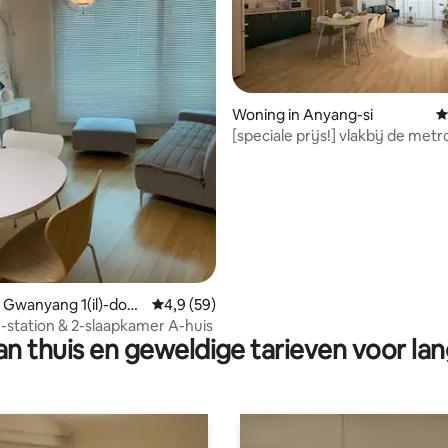
Woning in Anyang-si
G
[speciale prijs!] vlakbij de metr
g van 4,94 op 5, 62 recensies
kamers 5 bedden
 Gwanyang 1(il)-don
Gemiddelde beoordeling van 4,9 op 5, 59 r
4,9 (59)
n-gu, Anyang
station & 2-slaapkamer A-huis
n thuis en geweldige tarieven voor lan