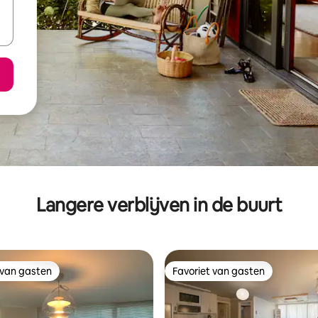
Langere verblijven in de buurt
 van gasten
Favoriet van gasten
 van gasten
Favoriet van gasten