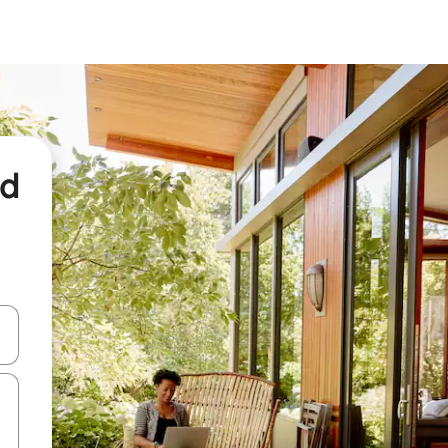
nd
een keuze met je de pijltjestoetsen omhoog en omlaag, óf door te tikk