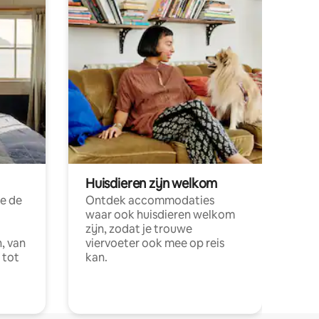
Huisdieren zijn welkom
e de
Ontdek accommodaties
waar ook huisdieren welkom
zijn, zodat je trouwe
, van
viervoeter ook mee op reis
 tot
kan.