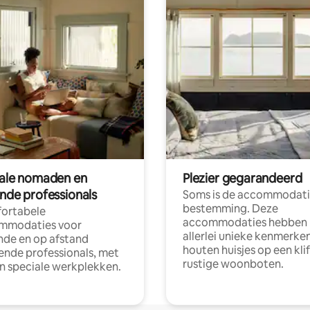
tale nomaden en
Plezier gegarandeerd
ende professionals
Soms is de accommodati
bestemming. Deze
ortabele
accommodaties hebben
mmodaties voor
allerlei unieke kenmerken
nde en op afstand
houten huisjes op een klif
nde professionals, met
rustige woonboten.
en speciale werkplekken.