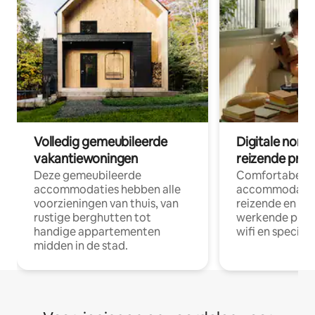
Volledig gemeubileerde
Digitale nom
vakantiewoningen
reizende prof
Deze gemeubileerde
Comfortabele
accommodaties hebben alle
accommodatie
voorzieningen van thuis, van
reizende en op
rustige berghutten tot
werkende profe
handige appartementen
wifi en special
midden in de stad.