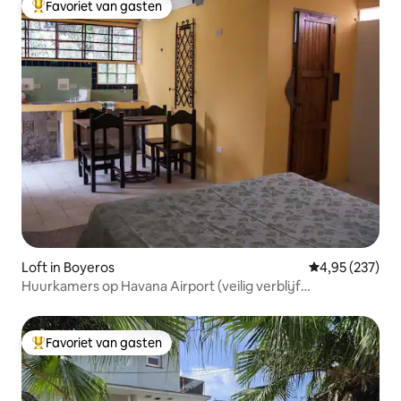
Favoriet van gasten
Topfavoriet van gasten
Loft in Boyeros
Gemiddelde beo
4,95 (237)
Huurkamers op Havana Airport (veilig verblijf
schoonmaken)
Favoriet van gasten
Topfavoriet van gasten