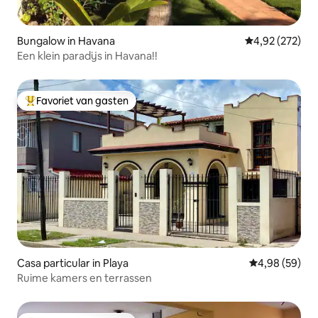
Bungalow in Havana
Gemiddelde beo
4,92 (272)
Een klein paradijs in Havana!!
Favoriet van gasten
Topfavoriet van gasten
Casa particular in Playa
Gemiddelde be
4,98 (59)
Ruime kamers en terrassen