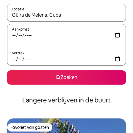
Locatie
Wanneer er resultaten beschikbaar zijn, maak je een keuze met 
Aankomst
Vertrek
Zoeken
Langere verblijven in de buurt
Favoriet van gasten
Favoriet van gasten