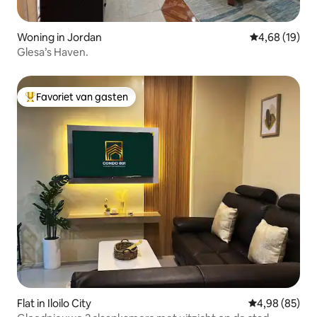
Woning in Jordan
Gemiddelde be
4,68 (19)
Glesa’s Haven.
Favoriet van gasten
Topfavoriet van gasten
Flat in Iloilo City
Gemiddelde be
4,98 (85)