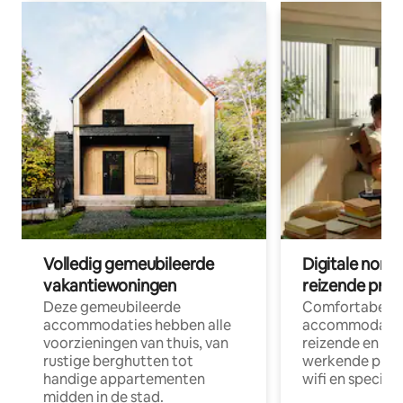
Volledig gemeubileerde
Digitale nom
vakantiewoningen
reizende prof
Deze gemeubileerde
Comfortabele
accommodaties hebben alle
accommodatie
voorzieningen van thuis, van
reizende en op
rustige berghutten tot
werkende profe
handige appartementen
wifi en special
midden in de stad.