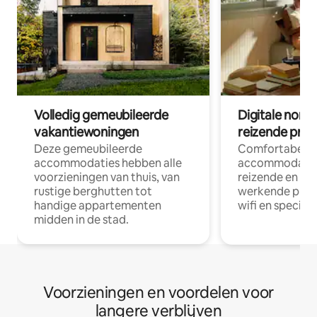
Volledig gemeubileerde
Digitale nom
vakantiewoningen
reizende prof
Deze gemeubileerde
Comfortabele
accommodaties hebben alle
accommodatie
voorzieningen van thuis, van
reizende en op
rustige berghutten tot
werkende profe
handige appartementen
wifi en special
midden in de stad.
Voorzieningen en voordelen voor
langere verblijven