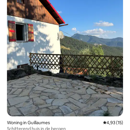
Woning in Guillaumes
Gemiddelde be
4,93 (15)
Schitterend huis in de bergen