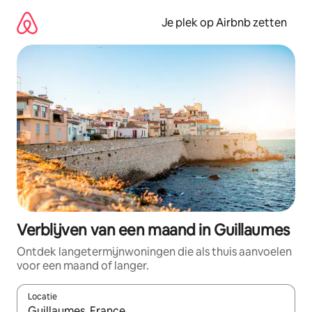
Ga
direct
Je plek op Airbnb zetten
naar
inhoud
Verblijven van een maand in Guillaumes
Ontdek langetermijnwoningen die als thuis aanvoelen
voor een maand of langer.
Locatie
Wanneer er resultaten beschikbaar zijn, maak je een keuze met 