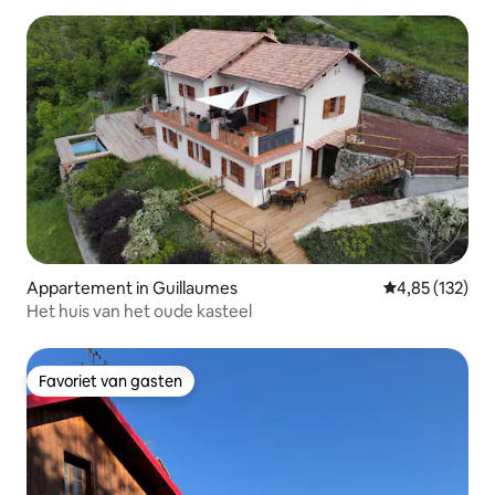
Appartement in Guillaumes
Gemiddelde beo
4,85 (132)
Het huis van het oude kasteel
Favoriet van gasten
Favoriet van gasten