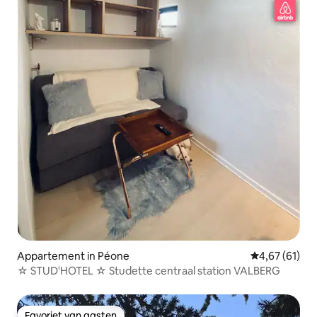
Appartement in Péone
Gemiddelde be
4,67 (61)
☆ STUD'HOTEL ☆ Studette centraal station VALBERG
Favoriet van gasten