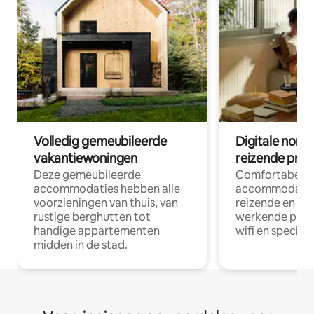
Volledig gemeubileerde
Digitale nom
vakantiewoningen
reizende prof
Deze gemeubileerde
Comfortabele
accommodaties hebben alle
accommodatie
voorzieningen van thuis, van
reizende en op
rustige berghutten tot
werkende profe
handige appartementen
wifi en special
midden in de stad.