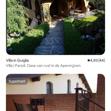
Villa in Guiglia
Gemiddelde be
4,93 (44)
Villa I Parioli. Oase van rust in de Apennijnen
Superhost
Superhost