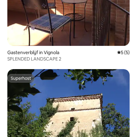
Gastenverblijf in Vignola
Gemiddeld
5 (5)
SPLENDED LANDSCAPE 2
Superhost
Superhost