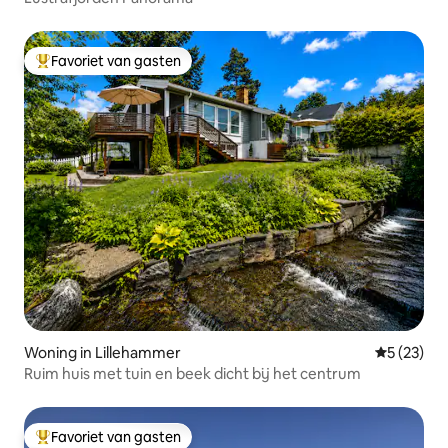
Favoriet van gasten
Topfavoriet van gasten
Woning in Lillehammer
Gemiddelde
5 (23)
Ruim huis met tuin en beek dicht bij het centrum
Favoriet van gasten
Topfavoriet van gasten