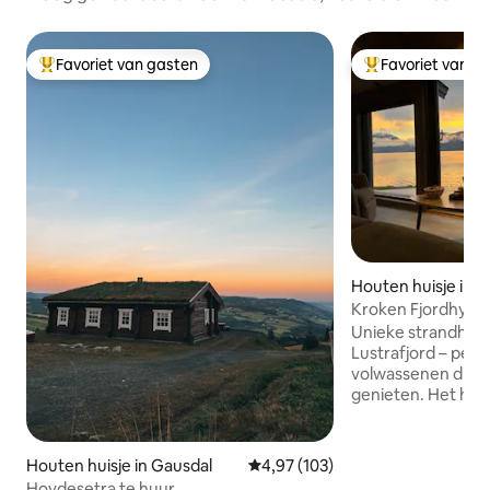
Favoriet van gasten
Favoriet van g
Topfavoriet van gasten
Topfavoriet van 
Houten huisje in L
Kroken Fjordhytt
Unieke strandhut 
Lustrafjord – per
volwassenen die va
genieten. Het huisj
strand met een pra
fjorden en de berg
zwemmen, ontspa
Houten huisje in Gausdal
Gemiddelde beoordeling van 4,9
4,97 (103)
waterkant of de f
Hovdesetra te huur