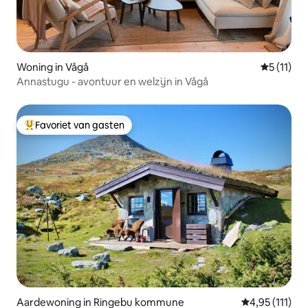
Woning in Vågå
Gemiddeld
5 (11)
Annastugu - avontuur en welzijn in Vågå
Favoriet van gasten
Topfavoriet van gasten
Aardewoning in Ringebu kommune
Gemiddelde be
4,95 (111)