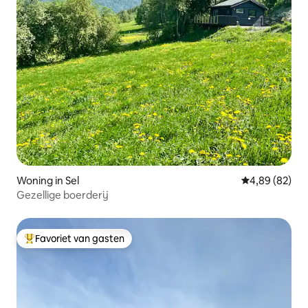
Woning in Sel
Gemiddelde be
4,89 (82)
Gezellige boerderij
Favoriet van gasten
Topfavoriet van gasten