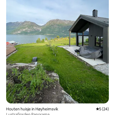
Houten huisje in Høyheimsvik
Gemiddelde
5 (24)
Lustrafjorden Panorama