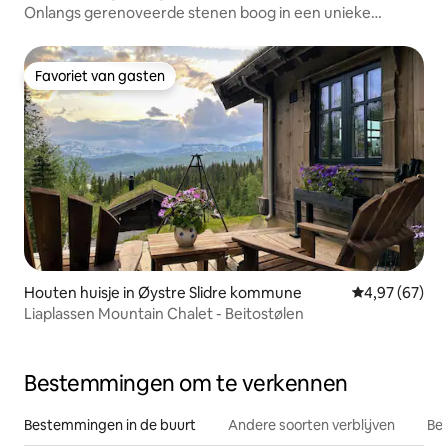
Onlangs gerenoveerde stenen boog in een unieke
omgeving
Favoriet van gasten
Favoriet van gasten
Houten huisje in Øystre Slidre kommune
Gemiddelde be
4,97 (67)
Liaplassen Mountain Chalet - Beitostølen
Bestemmingen om te verkennen
Bestemmingen in de buurt
Andere soorten verblijven
Bes