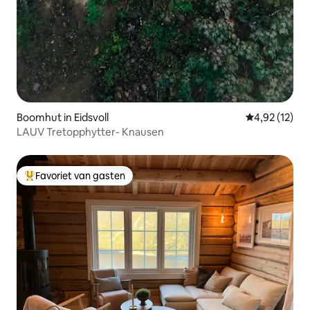
Boomhut in Eidsvoll
Gemiddelde be
4,92 (12)
LAUV Tretopphytter- Knausen
Favoriet van gasten
Topfavoriet van gasten