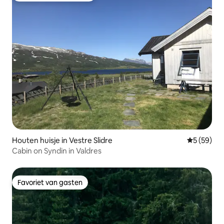
Houten huisje in Vestre Slidre
Gemiddelde
5 (59)
Cabin on Syndin in Valdres
Favoriet van gasten
Favoriet van gasten