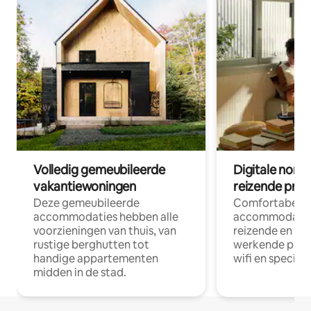
Volledig gemeubileerde
Digitale nom
vakantiewoningen
reizende prof
Deze gemeubileerde
Comfortabele
accommodaties hebben alle
accommodatie
voorzieningen van thuis, van
reizende en op
rustige berghutten tot
werkende profe
handige appartementen
wifi en special
midden in de stad.