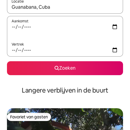
Locatie
Wanneer er resultaten beschikbaar zijn, maak je een keuze met 
Aankomst
Vertrek
Zoeken
Langere verblijven in de buurt
Favoriet van gasten
Favoriet van gasten