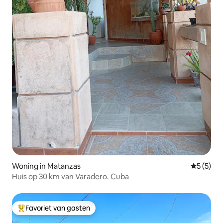
Woning in Matanzas
Gemiddeld
5 (5)
Huis op 30 km van Varadero. Cuba
Favoriet van gasten
Topfavoriet van gasten