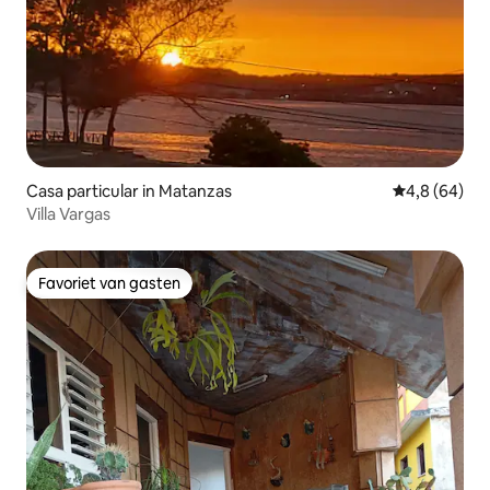
Casa particular in Matanzas
Gemiddelde b
4,8 (64)
Villa Vargas
Favoriet van gasten
Favoriet van gasten