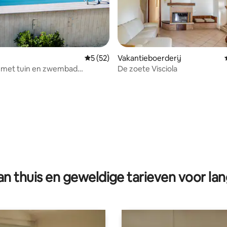
Gemiddelde beoordeling van 5 op 5, 52 r
5 (52)
Vakantieboerderij
j met tuin en zwembad
De zoete Visciola
gebruik wifi
ling van 5 op 5, 11 recensies
n thuis en geweldige tarieven voor lan