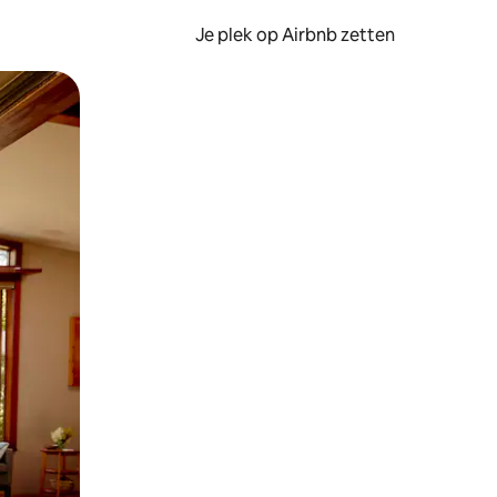
Je plek op Airbnb zetten
en of swipen.