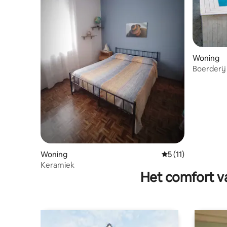
Woning
Boerderi
exclusief 
Woning
Gemiddelde beoorde
5 (11)
Keramiek
Het comfort va