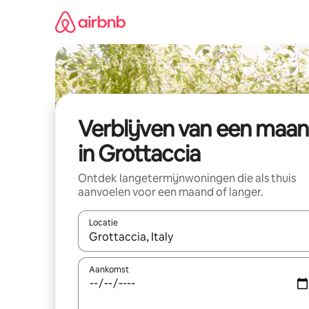
Ga
direct
naar
inhoud
Verblijven van een maa
in Grottaccia
Ontdek langetermijnwoningen die als thuis
aanvoelen voor een maand of langer.
Locatie
Wanneer er resultaten beschikbaar zijn, maak je 
Aankomst