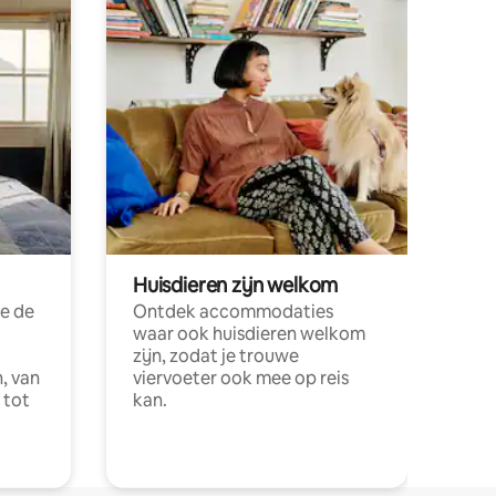
Huisdieren zijn welkom
e de
Ontdek accommodaties
waar ook huisdieren welkom
zijn, zodat je trouwe
, van
viervoeter ook mee op reis
 tot
kan.