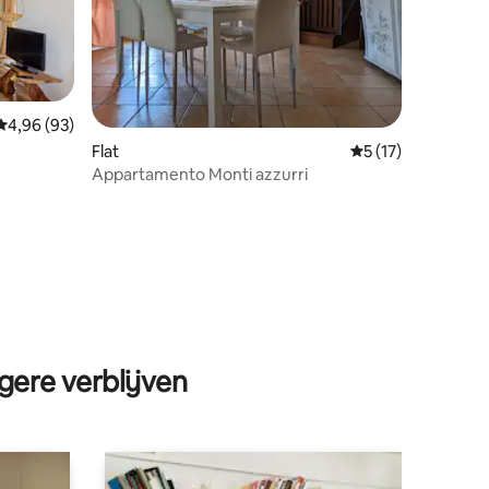
ecensies
Gemiddelde beoordeling van 4,96 op 5, 93 recensies
4,96 (93)
Flat
Gemiddelde beoord
5 (17)
Appartamento Monti azzurri
gere verblijven