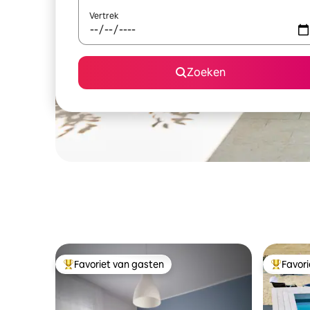
Vertrek
Zoeken
Favoriet van gasten
Favor
Topfavoriet van gasten
Topfavor