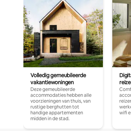
Volledig gemeubileerde
Digi
vakantiewoningen
reiz
Deze gemeubileerde
Comf
accommodaties hebben alle
acco
voorzieningen van thuis, van
reize
rustige berghutten tot
werke
handige appartementen
wifi 
midden in de stad.