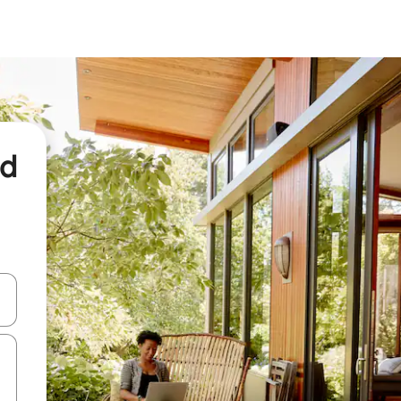
nd
een keuze met je de pijltjestoetsen omhoog en omlaag, óf door te tikk