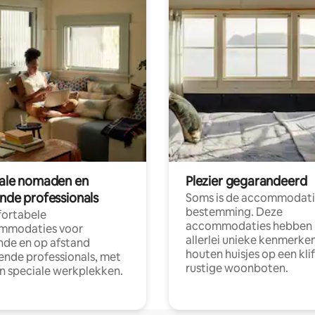
tale nomaden en
Plezier gegarandeerd
ende professionals
Soms is de accommodati
bestemming. Deze
ortabele
accommodaties hebben
mmodaties voor
allerlei unieke kenmerken
nde en op afstand
houten huisjes op een klif
nde professionals, met
rustige woonboten.
en speciale werkplekken.