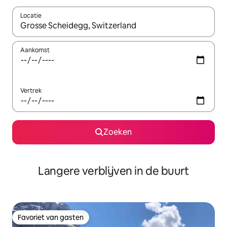
Locatie
Wanneer er resultaten beschikbaar zijn, maak je een keuze met 
Aankomst
Vertrek
Zoeken
Langere verblijven in de buurt
Favoriet van gasten
Favoriet van gasten