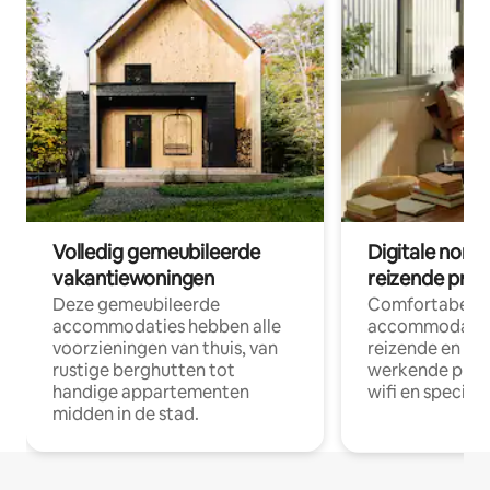
Volledig gemeubileerde
Digitale nom
vakantiewoningen
reizende prof
Deze gemeubileerde
Comfortabele
accommodaties hebben alle
accommodatie
voorzieningen van thuis, van
reizende en op
rustige berghutten tot
werkende profe
handige appartementen
wifi en special
midden in de stad.