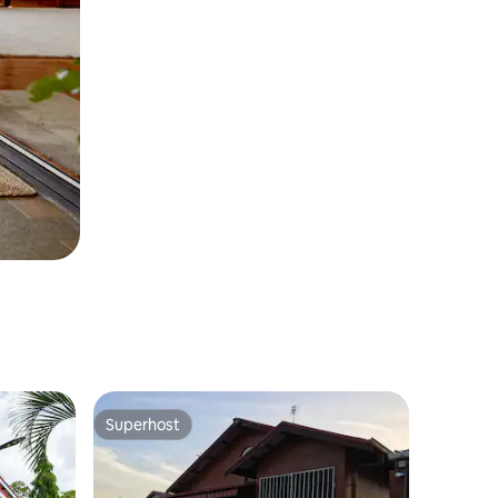
Superhost
Superhost