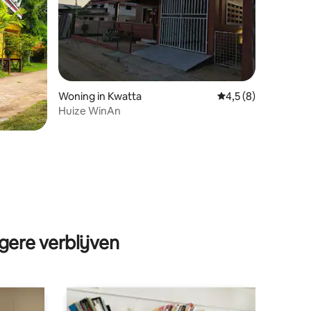
ecensies
Woning in Kwatta
Gemiddelde beoorde
4,5 (8)
Huize WinAn
gere verblijven