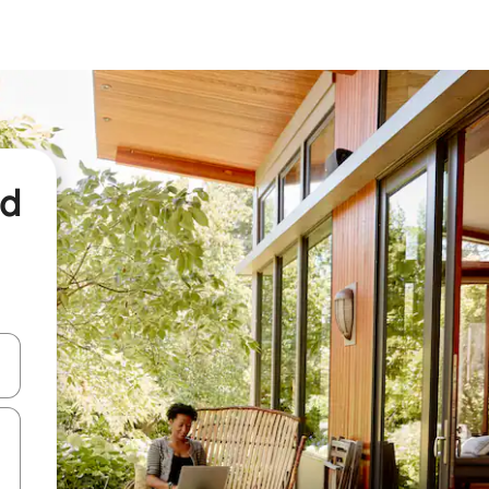
nd
een keuze met je de pijltjestoetsen omhoog en omlaag, óf door te tikk