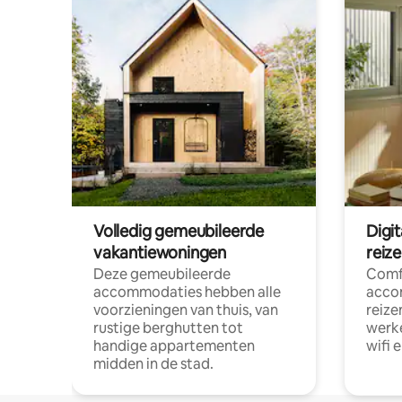
Volledig gemeubileerde
Digi
vakantiewoningen
reiz
Deze gemeubileerde
Comf
accommodaties hebben alle
acco
voorzieningen van thuis, van
reize
rustige berghutten tot
werke
handige appartementen
wifi 
midden in de stad.