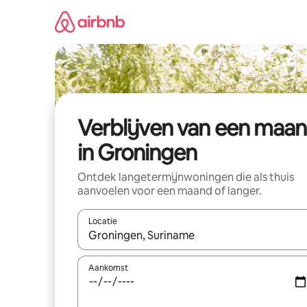
Ga
direct
naar
inhoud
Verblijven van een maa
in Groningen
Ontdek langetermijnwoningen die als thuis
aanvoelen voor een maand of langer.
Locatie
Wanneer er resultaten beschikbaar zijn, maak je 
Aankomst