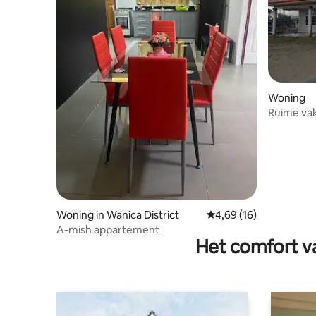
Woning
Ruime vak
buurt
Woning in Wanica District
Gemiddelde beoordelin
4,69 (16)
A-mish appartement
Het comfort va