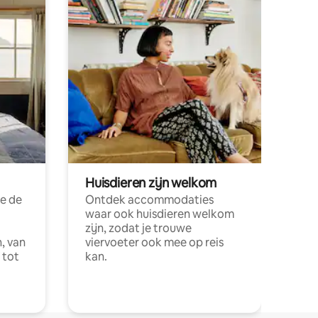
Huisdieren zijn welkom
e de
Ontdek accommodaties
waar ook huisdieren welkom
zijn, zodat je trouwe
, van
viervoeter ook mee op reis
 tot
kan.