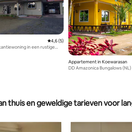
Gemiddelde beoordeling van 4,6 op 5, 5 r
4,6 (5)
antiewoning in een rustige
Appartement in Koewarasan
DD Amazonica Bungalows (NL)
g van 4,69 op 5, 16 recensies
n thuis en geweldige tarieven voor lan