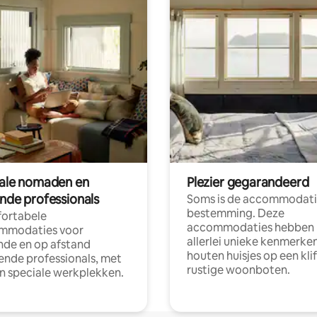
tale nomaden en
Plezier gegarandeerd
ende professionals
Soms is de accommodati
bestemming. Deze
ortabele
accommodaties hebben
mmodaties voor
allerlei unieke kenmerken
nde en op afstand
houten huisjes op een klif
nde professionals, met
rustige woonboten.
en speciale werkplekken.