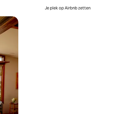
Je plek op Airbnb zetten
en of swipen.