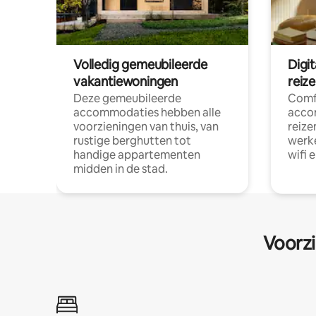
Volledig gemeubileerde
Digi
vakantiewoningen
reiz
Deze gemeubileerde
Comf
accommodaties hebben alle
acco
voorzieningen van thuis, van
reize
rustige berghutten tot
werke
handige appartementen
wifi 
midden in de stad.
Voorzi