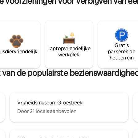
re voorzieningen voor verblijven van e
Gratis
Laptopvriendelijke
isdiervriendelijk
parkeren op
werkplek
het terrein
urt van de populairste bezienswaardigh
Vrijheidsmuseum Groesbeek
Door 21 locals aanbevolen