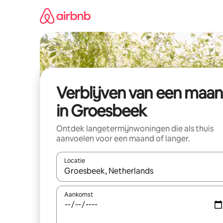
Ga
direct
naar
inhoud
Verblijven van een maa
in Groesbeek
Ontdek langetermijnwoningen die als thuis
aanvoelen voor een maand of langer.
Locatie
Wanneer er resultaten beschikbaar zijn, maak je 
Aankomst