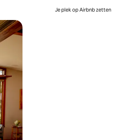
Je plek op Airbnb zetten
en of swipen.