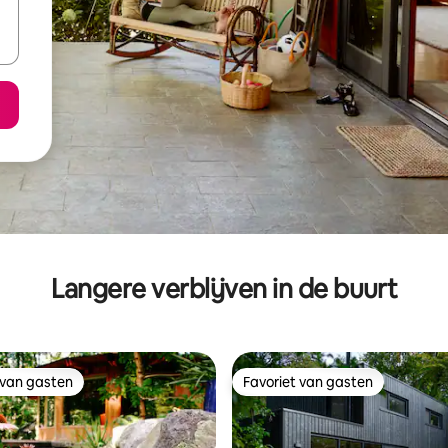
Langere verblijven in de buurt
 van gasten
Favoriet van gasten
 van gasten
Favoriet van gasten