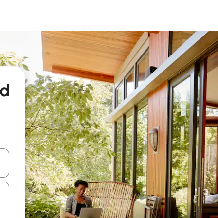
nd
een keuze met je de pijltjestoetsen omhoog en omlaag, óf door te tikk