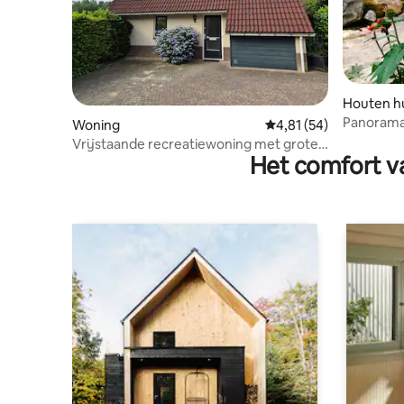
Houten hu
Panoram
Woning
Gemiddelde beoordelin
4,81 (54)
Vrijstaande recreatiewoning met grote
Het comfort va
tuin CB37