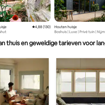
isje
Gemiddelde beoordeling van 4,88 op 5, 130 r
4,88 (130)
Houten huisje
ahut
Boshuis | Luxe | Privé tuin | Ni
g van 4,81 op 5, 54 recensies
n thuis en geweldige tarieven voor lan