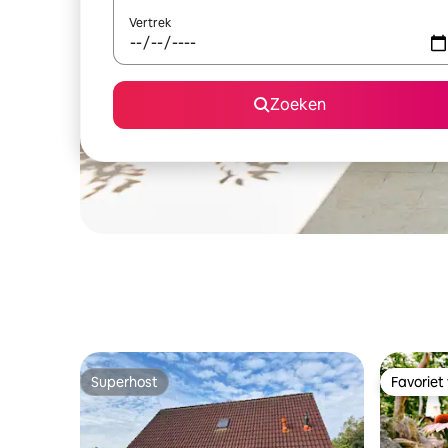
Vertrek
Zoeken
Superhost
Favoriet
Superhost
Favoriet