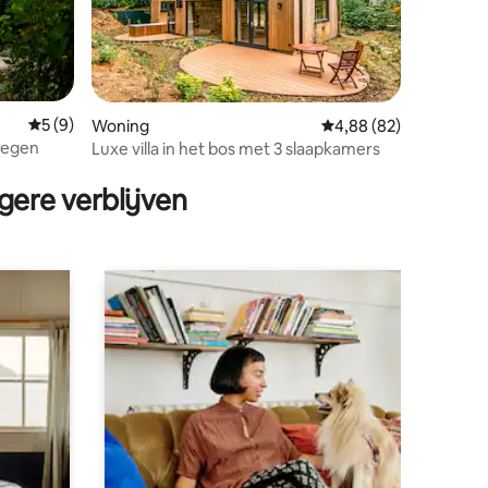
ecensies
Gemiddelde beoordeling van 5 op 5, 9 recensies
5 (9)
Woning
Gemiddelde beoordelin
4,88 (82)
jmegen
Luxe villa in het bos met 3 slaapkamers
gere verblijven