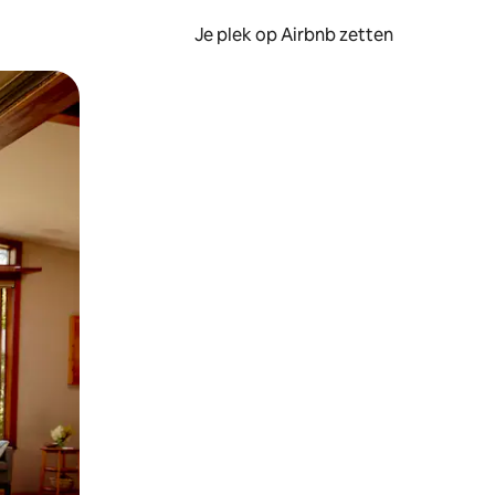
Je plek op Airbnb zetten
en of swipen.