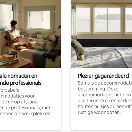
tale nomaden en
Plezier gegarandeerd
ende professionals
Soms is de accommodati
bestemming. Deze
ortabele
accommodaties hebben
mmodaties voor
allerlei unieke kenmerken
nde en op afstand
houten huisjes op een klif
nde professionals, met
rustige woonboten.
en speciale werkplekken.