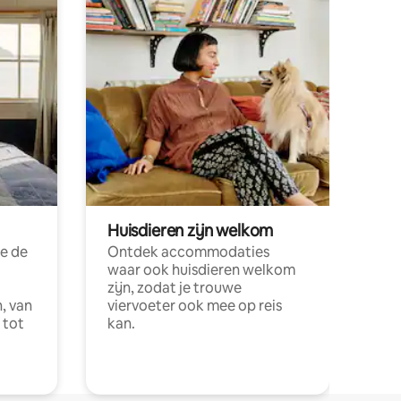
Huisdieren zijn welkom
e de
Ontdek accommodaties
waar ook huisdieren welkom
zijn, zodat je trouwe
, van
viervoeter ook mee op reis
 tot
kan.