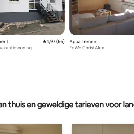
ment
Gemiddelde beoordeling van 4,97 op 5, 66 r
4,97 (66)
Appartement
 vakantiewoning
FeWo ChristAlex
g van 4,69 op 5, 16 recensies
n thuis en geweldige tarieven voor lan