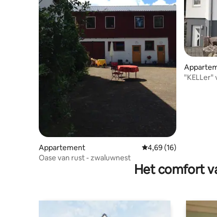
Apparte
"KELLer"
Appartement
Gemiddelde beoordelin
4,69 (16)
Oase van rust - zwaluwnest
Het comfort va