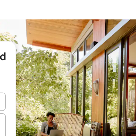
nd
een keuze met je de pijltjestoetsen omhoog en omlaag, óf door te tikk