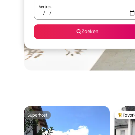
Vertrek
Zoeken
Superhost
Favor
Superhost
Topfavor