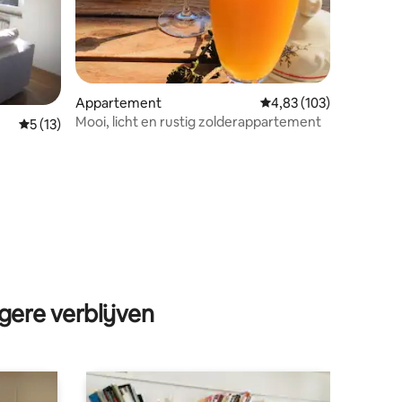
Appartement
Gemiddelde beoordeling
4,83 (103)
Mooi, licht en rustig zolderappartement
ecensies
Gemiddelde beoordeling van 5 op 5, 13 recensies
5 (13)
gere verblijven