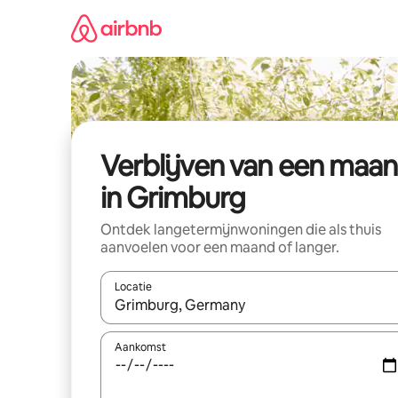
Ga
direct
naar
inhoud
Verblijven van een maa
in Grimburg
Ontdek langetermijnwoningen die als thuis
aanvoelen voor een maand of langer.
Locatie
Wanneer er resultaten beschikbaar zijn, maak je 
Aankomst