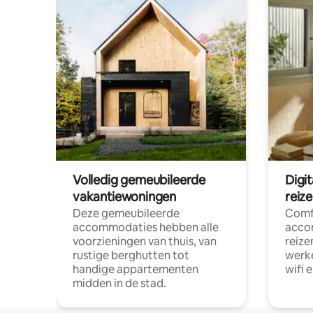
Volledig gemeubileerde
Digi
vakantiewoningen
reiz
Deze gemeubileerde
Comf
accommodaties hebben alle
acco
voorzieningen van thuis, van
reize
rustige berghutten tot
werke
handige appartementen
wifi 
midden in de stad.