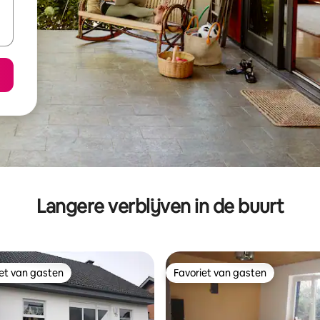
Langere verblijven in de buurt
iet van gasten
Favoriet van gasten
iet van gasten
Favoriet van gasten