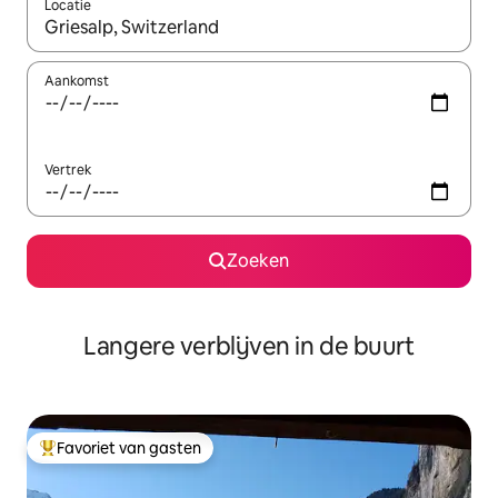
Locatie
Wanneer er resultaten beschikbaar zijn, maak je een keuze met 
Aankomst
Vertrek
Zoeken
Langere verblijven in de buurt
Favoriet van gasten
Topfavoriet van gasten