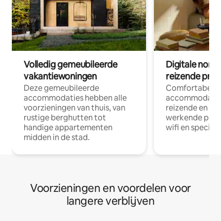
Volledig gemeubileerde
Digitale nom
vakantiewoningen
reizende prof
Deze gemeubileerde
Comfortabele
accommodaties hebben alle
accommodatie
voorzieningen van thuis, van
reizende en op
rustige berghutten tot
werkende profe
handige appartementen
wifi en special
midden in de stad.
Voorzieningen en voordelen voor
langere verblijven