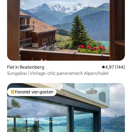
Flat in Beatenberg
Gemiddelde beo
4,97 (144)
Sungalow | Vintage-chic panoramisch Alpenchalet
Favoriet van gasten
Topfavoriet van gasten