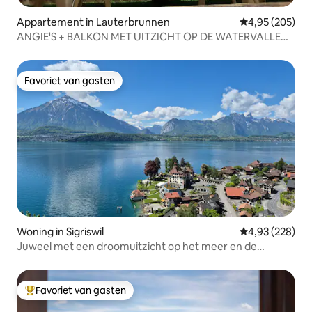
Appartement in Lauterbrunnen
Gemiddelde beo
4,95 (205)
ANGIE'S + BALKON MET UITZICHT OP DE WATERVALLEN
LAUTERBRUNNEN
Favoriet van gasten
Favoriet van gasten
Woning in Sigriswil
Gemiddelde beo
4,93 (228)
Juweel met een droomuitzicht op het meer en de
bergen!
Favoriet van gasten
Topfavoriet van gasten