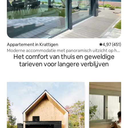
Appartement in Krattigen
Gemiddelde beo
4,97 (451)
Moderne accommodatie met panoramisch uitzicht op het
Het comfort van thuis en geweldige
meer van Thun
tarieven voor langere verblijven