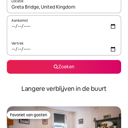
Locatie
Wanneer er resultaten beschikbaar zijn, maak je een keuze met 
Aankomst
Vertrek
Zoeken
Langere verblijven in de buurt
Favoriet van gasten
Favoriet van gasten