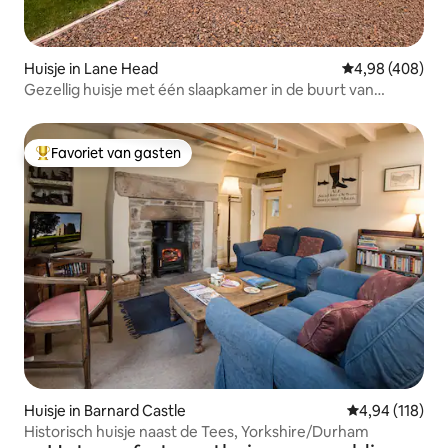
Huisje in Lane Head
Gemiddelde beo
4,98 (408)
Gezellig huisje met één slaapkamer in de buurt van
Barnard Castle
Favoriet van gasten
Topfavoriet van gasten
Huisje in Barnard Castle
Gemiddelde beo
4,94 (118)
Historisch huisje naast de Tees, Yorkshire/Durham