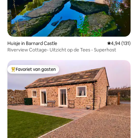
Huisje in Barnard Castle
Gemiddelde beo
4,94 (131)
Riverview Cottage- Uitzicht op de Tees - Superhost
Favoriet van gasten
Topfavoriet van gasten