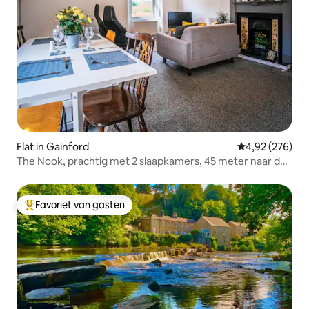
Flat in Gainford
Gemiddelde beo
4,92 (276)
The Nook, prachtig met 2 slaapkamers, 45 meter naar de
pub, parkeergelegenheid
Favoriet van gasten
Topfavoriet van gasten