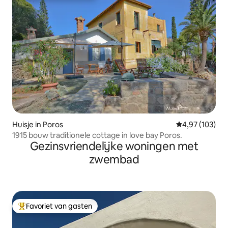
Huisje in Poros
Gemiddelde beo
4,97 (103)
1915 bouw traditionele cottage in love bay Poros.
Gezinsvriendelijke woningen met
zwembad
Favoriet van gasten
Topfavoriet van gasten