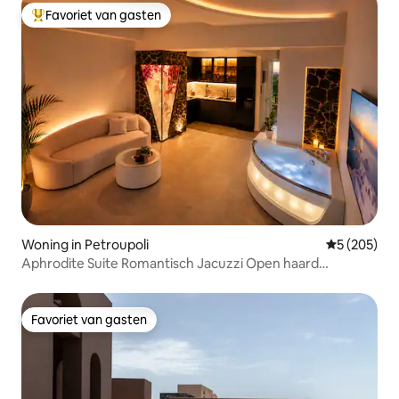
Favoriet van gasten
Topfavoriet van gasten
Woning in Petroupoli
Gemiddelde 
5 (205)
Aphrodite Suite Romantisch Jacuzzi Open haard
Toevluchtsoord
Favoriet van gasten
Favoriet van gasten