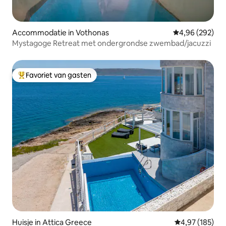
Accommodatie in Vothonas
Gemiddelde beo
4,96 (292)
Mystagoge Retreat met ondergrondse zwembad/jacuzzi
Favoriet van gasten
Topfavoriet van gasten
Huisje in Attica Greece
Gemiddelde beo
4,97 (185)