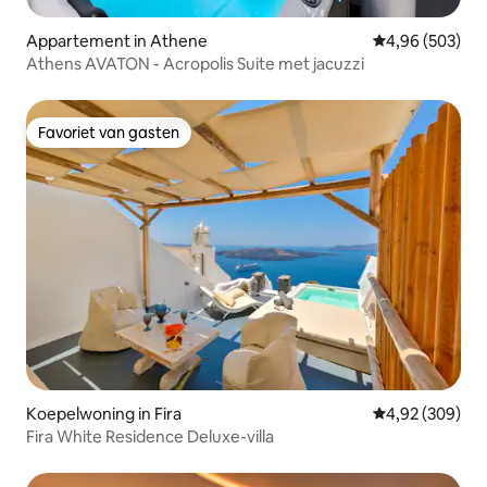
Appartement in Athene
Gemiddelde beo
4,96 (503)
Athens AVATON - Acropolis Suite met jacuzzi
Favoriet van gasten
Favoriet van gasten
Koepelwoning in Fira
Gemiddelde beo
4,92 (309)
Fira White Residence Deluxe-villa