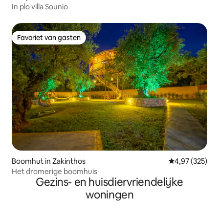
In plo villa Sounio
Favoriet van gasten
Favoriet van gasten
Boomhut in Zakinthos
Gemiddelde beo
4,97 (325)
Het dromerige boomhuis
Gezins- en huisdiervriendelijke
woningen