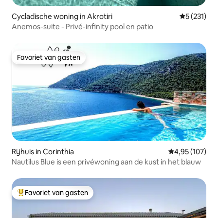
Cycladische woning in Akrotiri
Gemiddelde 
5 (231)
Anemos-suite - Privé-infinity pool en patio
Favoriet van gasten
Favoriet van gasten
Rijhuis in Corinthia
Gemiddelde beo
4,95 (107)
Nautilus Blue is een privéwoning aan de kust in het blauw
Favoriet van gasten
Topfavoriet van gasten