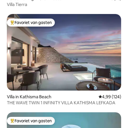
Villa Tierra
Favoriet van gasten
Topfavoriet van gasten
Villa in Kathisma Beach
Gemiddelde beo
4,99 (124)
THE WAVE TWIN 1 INFINITY VILLA KATHISMA LEFKADA
Favoriet van gasten
Topfavoriet van gasten