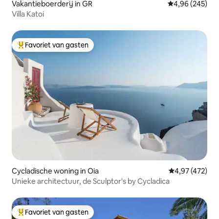
Vakantieboerderij in GR
Gemiddelde beo
4,96 (245)
Villa Katoi
Favoriet van gasten
Topfavoriet van gasten
Cycladische woning in Oia
Gemiddelde beo
4,97 (472)
Unieke architectuur, de Sculptor's by Cycladica
Favoriet van gasten
Topfavoriet van gasten