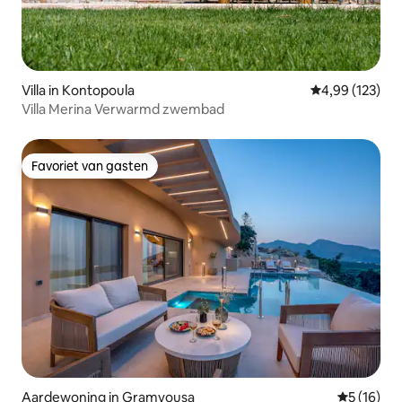
Villa in Kontopoula
Gemiddelde beo
4,99 (123)
Villa Merina Verwarmd zwembad
Favoriet van gasten
Favoriet van gasten
Aardewoning in Gramvousa
Gemiddelde
5 (16)