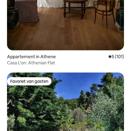
Appartement in Athene
Gemiddelde
5 (101)
Casa L'on: Athenian Flat
Favoriet van gasten
Favoriet van gasten