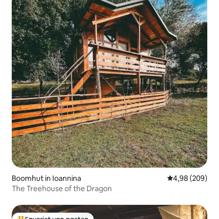
Boomhut in Ioannina
Gemiddelde beo
4,98 (209)
The Treehouse of the Dragon