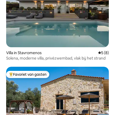
Villa in Stavromenos
Gemiddeld
5 (8)
Solena, moderne villa, privézwembad, vlak bij het strand
Favoriet van gasten
Topfavoriet van gasten