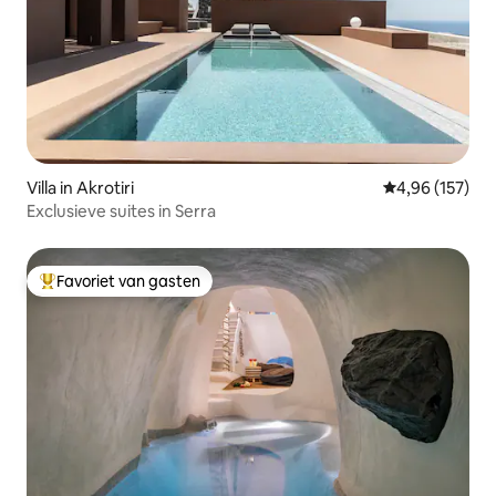
Villa in Akrotiri
Gemiddelde beo
4,96 (157)
Exclusieve suites in Serra
Favoriet van gasten
Topfavoriet van gasten