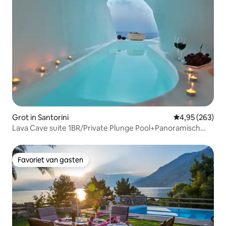
Grot in Santorini
Gemiddelde beo
4,95 (263)
Lava Cave suite 1BR/Private Plunge Pool+Panoramisch
uitzicht
Favoriet van gasten
Favoriet van gasten