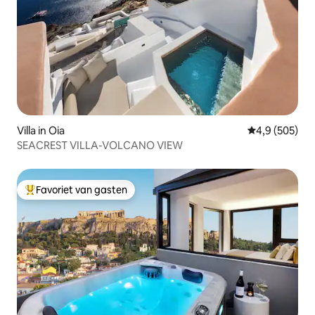
Villa in Oia
Gemiddelde be
4,9 (505)
SEACREST VILLA-VOLCANO VIEW
Favoriet van gasten
Topfavoriet van gasten