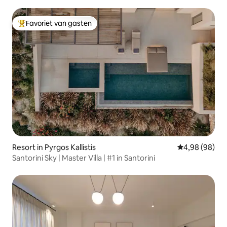
Favoriet van gasten
Topfavoriet van gasten
Resort in Pyrgos Kallistis
Gemiddelde be
4,98 (98)
Santorini Sky | Master Villa | #1 in Santorini