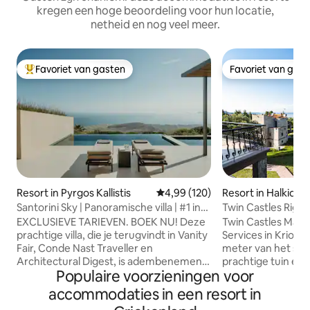
kregen een hoge beoordeling voor hun locatie,
netheid en nog veel meer.
Favoriet van gasten
Favoriet van gas
Topfavoriet van gasten
Favoriet van gas
Resort in Pyrgos Kallistis
Gemiddelde beoordeling van 4,9
4,99 (120)
Resort in Halkidiki
Santorini Sky | Panoramische villa | #1 in
Twin Castles Righ
Santorini
RentalsPro
EXCLUSIEVE TARIEVEN. BOEK NU! Deze
Twin Castles Mais
prachtige villa, die je terugvindt in Vanity
Services in Kriopigi
Fair, Conde Nast Traveller en
meter van het str
Architectural Digest, is adembenemend.
prachtige tuin en t
Populaire voorzieningen voor
Met panoramische ramen in elke kamer,
gasten. De accomm
een groot eigen terras met
van airconditionin
accommodaties in een resort in
overloopzwembad en een aparte
en gratis WiFi. D