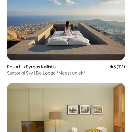
Resort in Pyrgos Kallistis
Gemiddelde
5 (111)
Santorini Sky | De Lodge *Meest uniek*