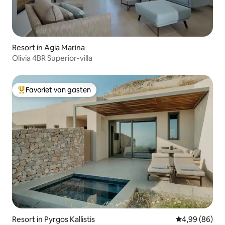
Resort in Agia Marina
Olivia 4BR Superior-villa
Favoriet van gasten
Topfavoriet van gasten
Resort in Pyrgos Kallistis
Gemiddelde be
4,99 (86)