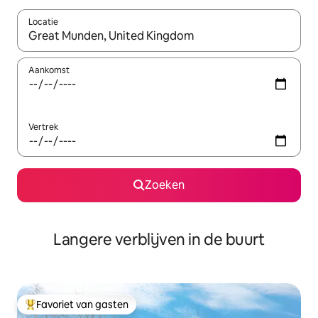
Locatie
Wanneer er resultaten beschikbaar zijn, maak je een keuze met 
Aankomst
Vertrek
Zoeken
Langere verblijven in de buurt
Favoriet van gasten
Topfavoriet van gasten