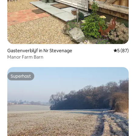
Gastenverblijf in Nr Stevenage
Gemiddelde
5 (87)
Manor Farm Barn
Superhost
Superhost