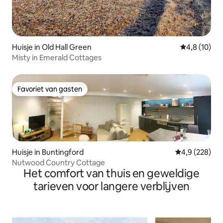
Huisje in Old Hall Green
Gemiddelde b
4,8 (10)
Misty in Emerald Cottages
Favoriet van gasten
Favoriet van gasten
Huisje in Buntingford
Gemiddelde be
4,9 (228)
Nutwood Country Cottage
Het comfort van thuis en geweldige
tarieven voor langere verblijven