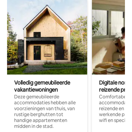
Volledig gemeubileerde
Digitale nom
vakantiewoningen
reizende prof
Deze gemeubileerde
Comfortabele
accommodaties hebben alle
accommodatie
voorzieningen van thuis, van
reizende en op
rustige berghutten tot
werkende profe
handige appartementen
wifi en special
midden in de stad.