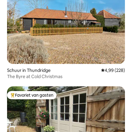
Schuur in Thundridge
Gemiddelde beo
4,99 (228)
The Byre at Cold Christmas
Favoriet van gasten
Topfavoriet van gasten