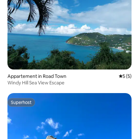
Appartement in Road Town
Gemiddeld
5 (5)
Windy Hill Sea View Escape
Superhost
Superhost