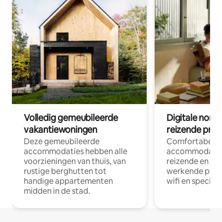
Volledig gemeubileerde
Digitale nom
vakantiewoningen
reizende prof
Deze gemeubileerde
Comfortabele
accommodaties hebben alle
accommodatie
voorzieningen van thuis, van
reizende en op
rustige berghutten tot
werkende profe
handige appartementen
wifi en special
midden in de stad.