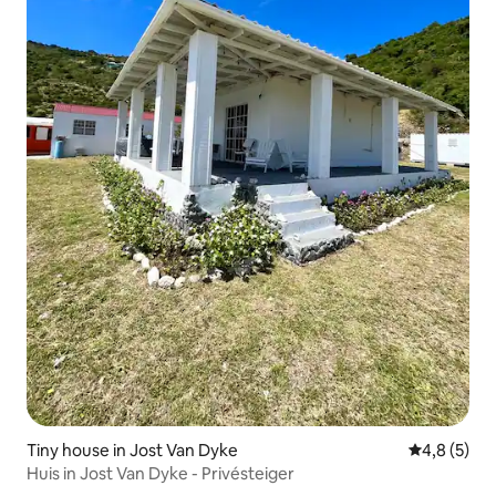
Tiny house in Jost Van Dyke
Gemiddelde 
4,8 (5)
Huis in Jost Van Dyke - Privésteiger