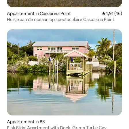
Appartement in Casuarina Point
Gemiddelde be
4,91 (46)
Huisje aan de oceaan op spectaculaire Casuarina Point
Appartement in BS
Pink Bikini Apartment with Dock, Green Turtle Cay