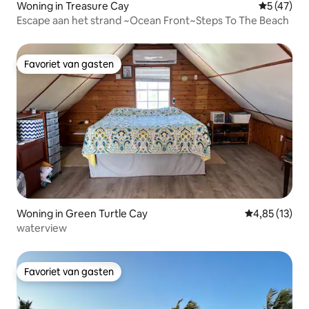
Woning in Treasure Cay
Gemiddelde
5 (47)
Escape aan het strand ~Ocean Front~Steps To The Beach
Favoriet van gasten
Favoriet van gasten
Woning in Green Turtle Cay
Gemiddelde be
4,85 (13)
waterview
Favoriet van gasten
Favoriet van gasten