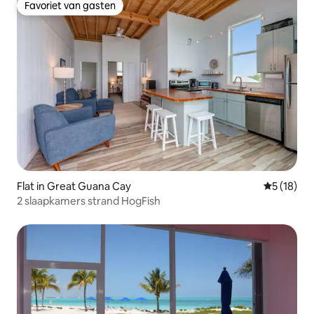
Favoriet van gasten
Favoriet van gasten
Flat in Great Guana Cay
Gemiddelde
5 (18)
2 slaapkamers strand HogFish