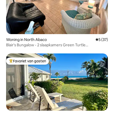
Woning in North Abaco
Gemiddelde
5 (37)
Blair's Bungalow - 2 slaapkamers Green Turtle
Cay/Aanlegsteiger
Favoriet van gasten
Topfavoriet van gasten