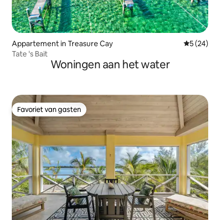
Appartement in Treasure Cay
Gemiddelde
5 (24)
Tate 's Bait
Woningen aan het water
Favoriet van gasten
Favoriet van gasten