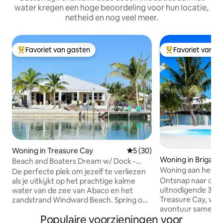
water kregen een hoge beoordeling voor hun locatie,
netheid en nog veel meer.
Favoriet van gasten
Favoriet van g
Topfavoriet van gasten
Topfavoriet van 
Woning in Treasure Cay
Gemiddelde beoordeling van
5 (30)
Woning in Brigant
Beach and Boaters Dream w/ Dock -
Woning aan het w
"Dragonfly"
De perfecte plek om jezelf te verliezen
Treasure Cay
Ontsnap naar onz
als je uitkijkt op het prachtige kalme
uitnodigende 3/2 
water van de zee van Abaco en het
Treasure Cay, waa
zandstrand Windward Beach. Spring op
avontuur samenko
je boot vanaf ons dok om alles te
Populaire voorzieningen voor
onder in de charm
verkennen wat de Abaco-eilanden te