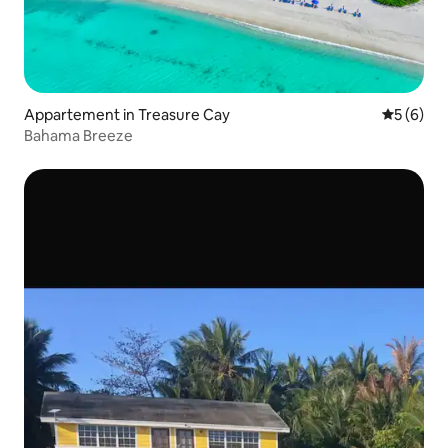
Appartement in Treasure Cay
Gemiddeld
5 (6)
Bahama Breeze