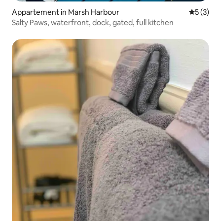
Appartement in Marsh Harbour
Gemiddeld
5 (3)
Salty Paws, waterfront, dock, gated, full kitchen