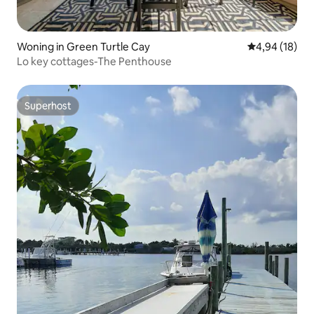
Woning in Green Turtle Cay
Gemiddelde be
4,94 (18)
Lo key cottages-The Penthouse
Superhost
Superhost