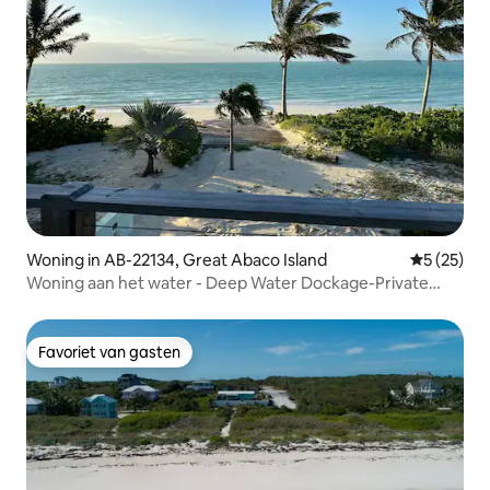
Woning in AB-22134, Great Abaco Island
Gemiddelde
5 (25)
Woning aan het water - Deep Water Dockage-Private
Beach
Favoriet van gasten
Favoriet van gasten