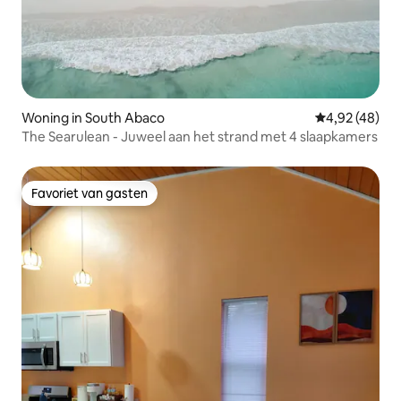
Woning in South Abaco
Gemiddelde be
4,92 (48)
The Searulean - Juweel aan het strand met 4 slaapkamers
Favoriet van gasten
Favoriet van gasten