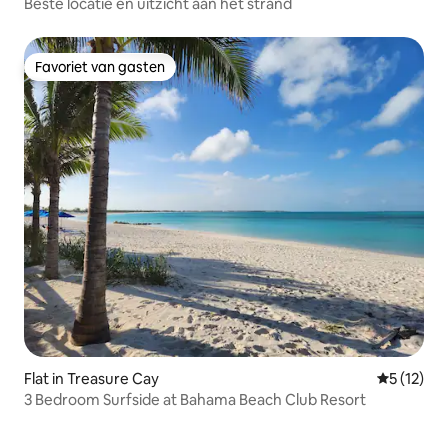
Beste locatie en uitzicht aan het strand
Favoriet van gasten
Favoriet van gasten
Flat in Treasure Cay
Gemiddeld
5 (12)
3 Bedroom Surfside at Bahama Beach Club Resort