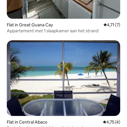
Flat in Great Guana Cay
Gemiddelde 
4,71 (7)
Appartement met 1 slaapkamer aan het strand
Flat in Central Abaco
Gemiddelde 
4,75 (4)