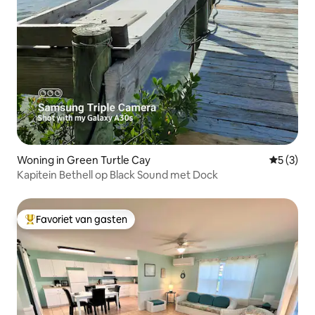
Woning in Green Turtle Cay
Gemiddeld
5 (3)
Kapitein Bethell op Black Sound met Dock
Favoriet van gasten
Topfavoriet van gasten