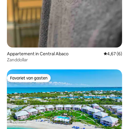
Appartement in Central Abaco
Gemiddelde b
4,67 (6)
Zanddollar
Favoriet van gasten
Favoriet van gasten