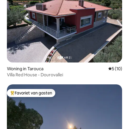
Woning in Tarouca
Gemiddelde
5 (10)
Villa Red House - Dourovallei
Favoriet van gasten
Topfavoriet van gasten