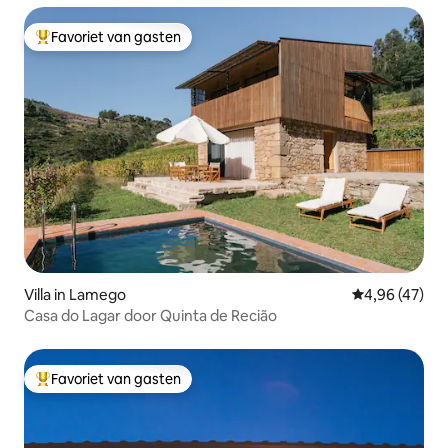
Favoriet van gasten
Topfavoriet van gasten
Villa in Lamego
Gemiddelde be
4,96 (47)
Casa do Lagar door Quinta de Recião
Favoriet van gasten
Topfavoriet van gasten