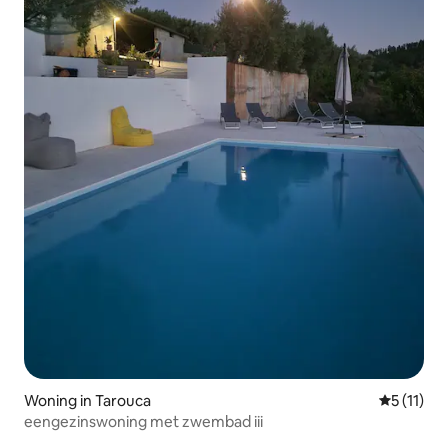
Woning in Tarouca
Gemiddeld
5 (11)
eengezinswoning met zwembad iii