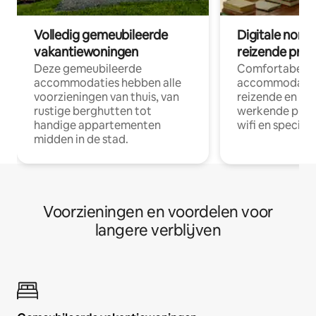
Volledig gemeubileerde
Digitale nom
vakantiewoningen
reizende prof
Deze gemeubileerde
Comfortabele
accommodaties hebben alle
accommodatie
voorzieningen van thuis, van
reizende en op
rustige berghutten tot
werkende profe
handige appartementen
wifi en special
midden in de stad.
Voorzieningen en voordelen voor
langere verblijven