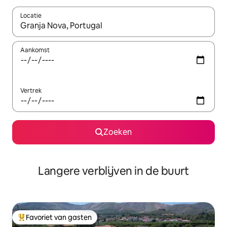
Locatie
Wanneer er resultaten beschikbaar zijn, maak je een keuze met 
Aankomst
Vertrek
Zoeken
Langere verblijven in de buurt
Favoriet van gasten
Topfavoriet van gasten