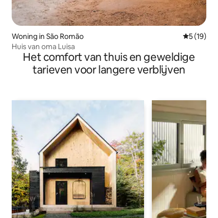
Woning in São Romão
Gemiddelde
5 (19)
Huis van oma Luisa
Het comfort van thuis en geweldige
tarieven voor langere verblijven