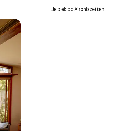
Je plek op Airbnb zetten
en of swipen.