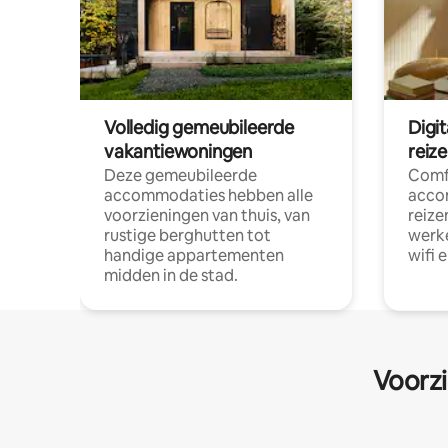
Volledig gemeubileerde
Digi
vakantiewoningen
reiz
Deze gemeubileerde
Comf
accommodaties hebben alle
acco
voorzieningen van thuis, van
reize
rustige berghutten tot
werke
handige appartementen
wifi 
midden in de stad.
Voorzi