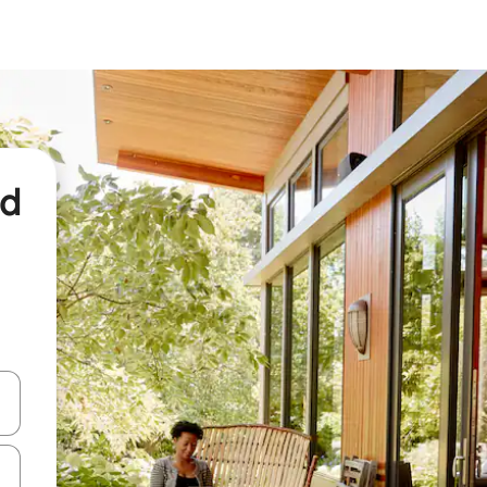
nd
een keuze met je de pijltjestoetsen omhoog en omlaag, óf door te tikk