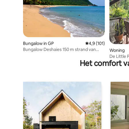
Bungalow in GP
Gemiddelde beoordelin
4,9 (101)
Bungalow Deshaies 150 m strand van
Woning
Grande Anse
De Little 
Het comfort va