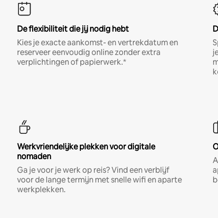
De flexibiliteit die jij nodig hebt
D
Kies je exacte aankomst- en vertrekdatum en
S
reserveer eenvoudig online zonder extra
j
verplichtingen of papierwerk.*
m
k
Werkvriendelijke plekken voor digitale
O
nomaden
A
Ga je voor je werk op reis? Vind een verblijf
a
voor de lange termijn met snelle wifi en aparte
b
werkplekken.