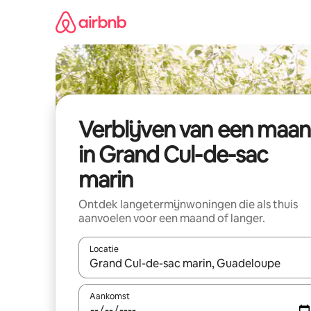
Ga
direct
naar
inhoud
Verblijven van een maa
in Grand Cul-de-sac
marin
Ontdek langetermijnwoningen die als thuis
aanvoelen voor een maand of langer.
Locatie
Wanneer er resultaten beschikbaar zijn, maak je 
Aankomst