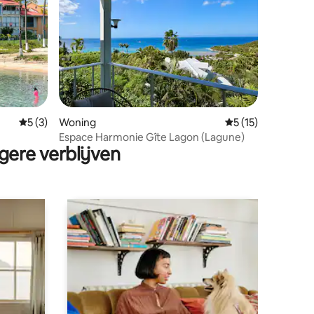
ecensies
Gemiddelde beoordeling van 5 op 5, 3 recensies
5 (3)
Woning
Gemiddelde beoord
5 (15)
Espace Harmonie Gîte Lagon (Lagune)
gere verblijven
 op de