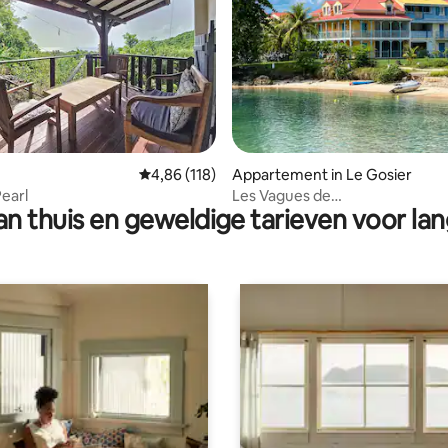
g van 4,9 op 5, 101 recensies
Gemiddelde beoordeling van 4,86 op 5, 118 r
4,86 (118)
Appartement in Le Gosier
Pearl
Les Vagues de
n thuis en geweldige tarieven voor lan
NEA_Strand/Zwembad/Uitzicht
Soufrière/5 kamers