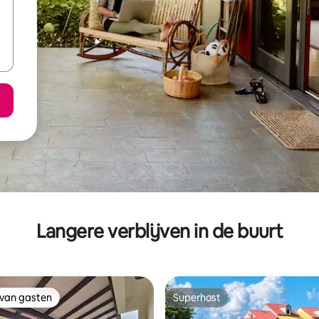
Langere verblijven in de buurt
 van gasten
Superhost
 van gasten
Superhost